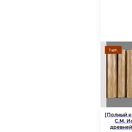
[Полный к
С.М. И
древней