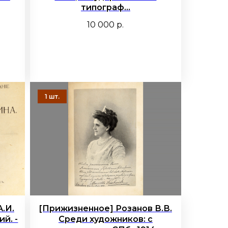
типограф...
10 000
р.
.И.
[Прижизненное] Розанов В.В.
й. -
Среди художников: с