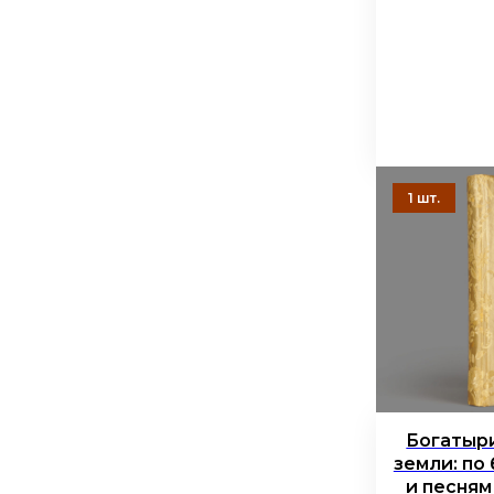
Богатыри
земли: по
и песням 