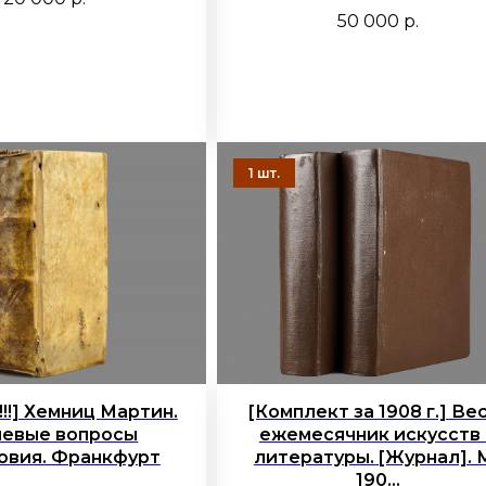
50 000
р.
!!!] Хемниц Мартин.
[Комплект за 1908 г.] Ве
евые вопросы
ежемесячник искусств 
овия. Франкфурт
литературы. [Журнал]. М
190...