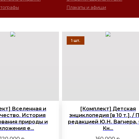
втографы
Плакаты и афиши
ект] Вселенная и
[Комплект] Детская
чество. История
энциклопедия [в 10 т.]. / 
ования природы и
редакцией Ю.Н. Вагнера, 
иложения е...
Кн...
120 000
р.
160 000
р.