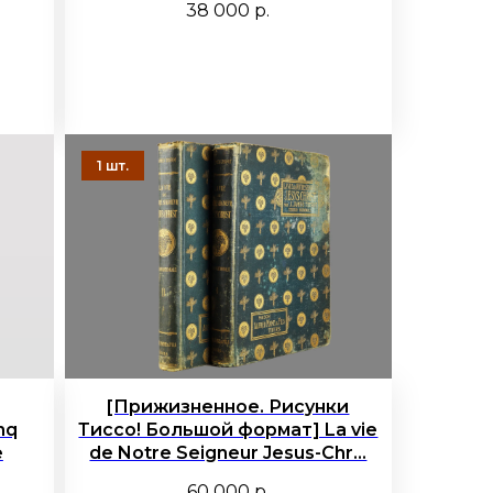
38 000
р.
[Прижизненное. Рисунки
nq
Тиссо! Большой формат] La vie
e
de Notre Seigneur Jesus-Chr...
60 000
р.