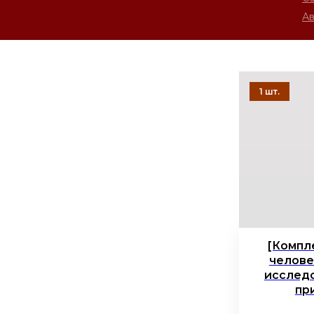
А
[Компл
челове
исслед
пр