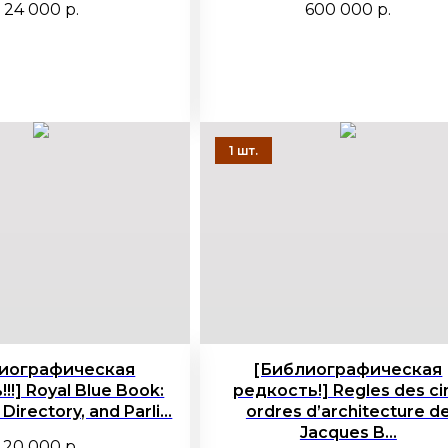
24 000
р.
600 000
р.
иографическая
[Библиографическая
!!] Royal Blue Book:
редкость!] Regles des ci
Directory, and Parli...
ordres d’architecture d
Jacques B...
20 000
р.