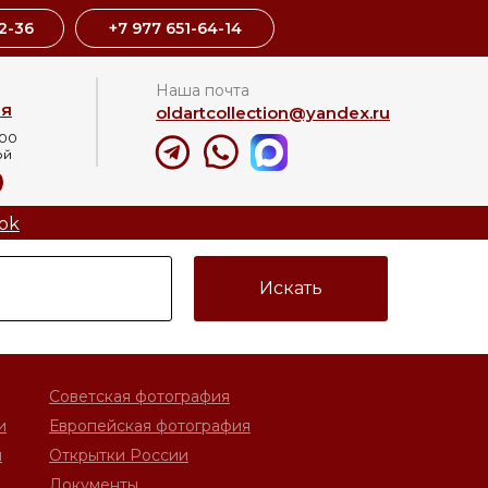
2-36
+7 977 651-64-14
Наша почта
ая
oldartcollection@yandex.ru
:00
ой
8
ok
Искать
Советская фотография
и
Европейская фотография
и
Открытки России
Документы