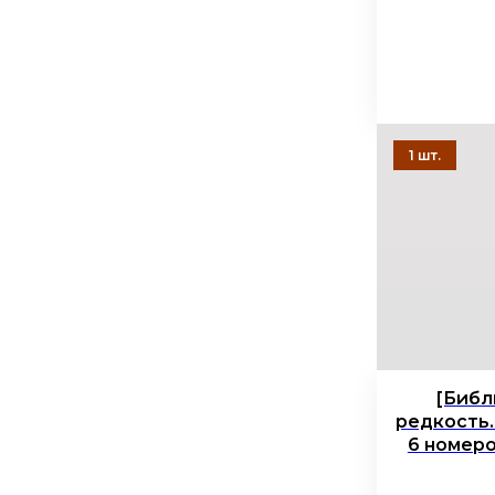
[Библ
редкость.
6 номеро