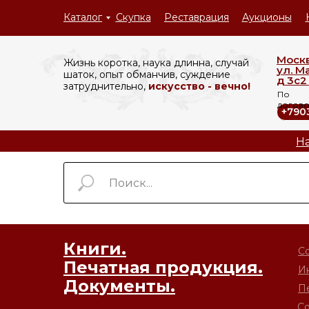
Каталог
Скупка
Реставрация
Аукционы
Моск
Жизнь коротка, наука длинна, случай
ул. М
шаток, опыт обманчив, суждение
д 3с2 
затруднительно,
искусство - вечно!
По
догов
+790
На
Книги.
С
Печатная продукция.
И
Документы.
П
Со