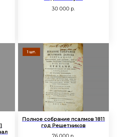
30 000
р.
Полное собрание псалмов 1811
]
год Решетников
нал
76 000
р.