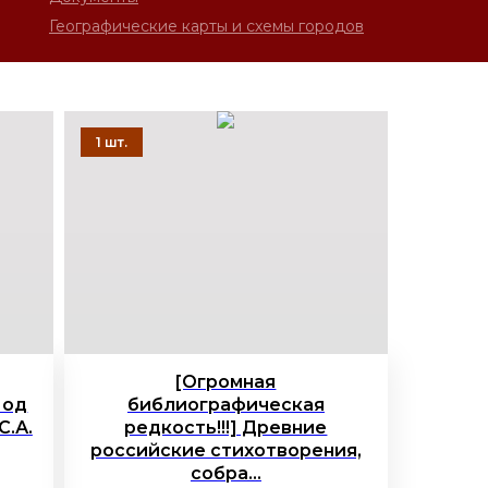
Географические карты и схемы городов
[Огромная
Под
библиографическая
С.А.
редкость!!!] Древние
российские стихотворения,
собра...