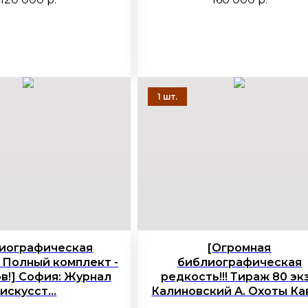
иографическая
[Огромная
 Полный комплект -
библиографическая
в!] София: Журнал
редкость!!! Тираж 80 экз
искусст...
Калиновский А. Охоты Кав