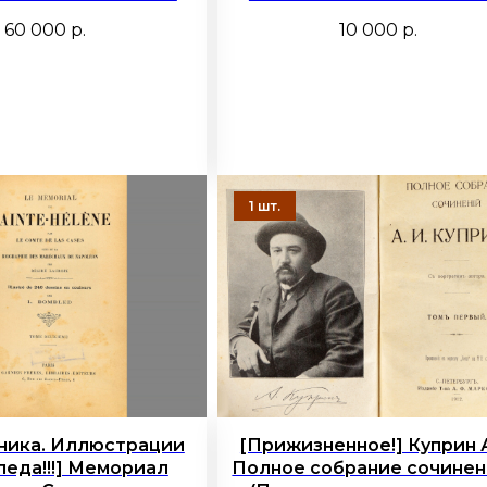
60 000
р.
10 000
р.
ника. Иллюстрации
[Прижизненное!] Куприн А
леда!!!] Мемориал
Полное собрание сочинени