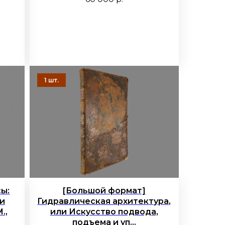
сы:
[Большой формат]
и
Гидравлическая архитектура,
.,
или Искусство подвода,
подъема и уп...