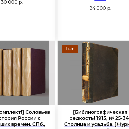
30 000
р.
24 000
р.
омплект!] Соловьев
[Библиографическая
стория России с
редкость! 1915, № 25-34
ших времён. СПб.,
Столица и усадьба. [Жур