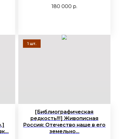
180 000
р.
[Библиографическая
редкость!!!] Живописная
.]
Россия: Отечество наше в его
к...
земельно...