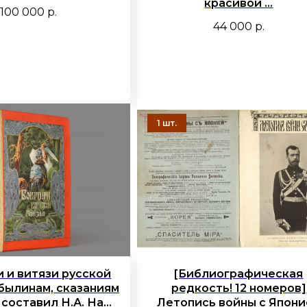
красивой ...
100 000
р.
44 000
р.
 и витязи русской
[Библиографическая
 былинам, сказаниям
редкость! 12 номеров]
составил Н.А. На...
Летопись войны с Япони