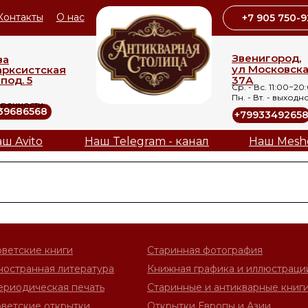
Контакты
О нас
+7 905 750-9
Звенигород,
ва
ул Московск
арксистская
под. 5
37А
Ср. - Вс. 11:00−20
Пн. - Вт. - выходн
оренности
39686568
+7993349265
ш Avito
Наш Telegram - канал
Наш Mesh
оветские книги
Старинная фотография
ностранная литература
Книжная графика и иллюстраци
ериодическая печать
Старинные и антикварные книг
ветские открытки
Открытки Европы и Азии