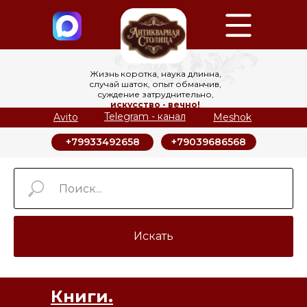
Жизнь коротка, наука длинна,
случай шаток, опыт обманчив,
суждение затруднительно,
искусство - вечно!
Telegram - канал
Avito
Meshok
+79039686568
+79933492658
Искать
Книги.