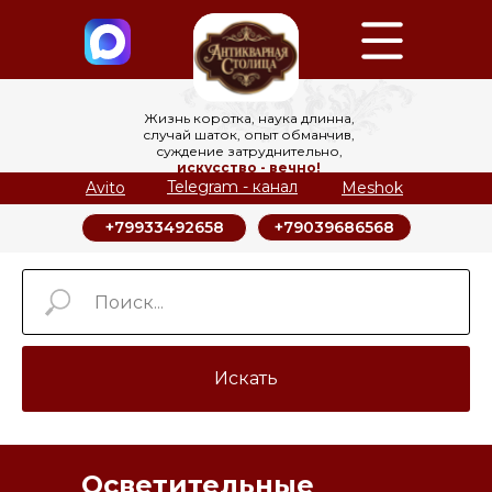
Жизнь коротка, наука длинна,
случай шаток, опыт обманчив,
суждение затруднительно,
искусство - вечно!
Telegram - канал
Avito
Meshok
+79039686568
+79933492658
Искать
Осветительные