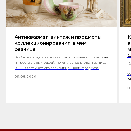
Антиквариат, винтаж и предметы
К
коллекционирования: в чём
а
разница
м
С
Разбираемся, чем антиквариат отличается от винтажа
и просто старых вещей, почему встречаются границы
К
50 и 100 лет и от чего зависит ценность предмета.
в
х
05.08.2026
М
0