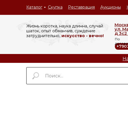
Каталог
Скупка
Реставрация
Аукционы
Моск
Жизнь коротка, наука длинна, случай
ул. М
шаток, опыт обманчив, суждение
д 3с2 
затруднительно,
искусство - вечно!
По
догов
+790
На