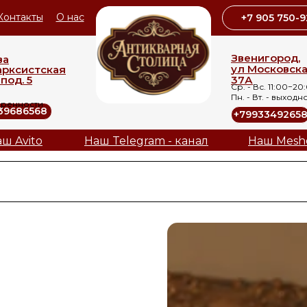
Контакты
О нас
+7 905 750-9
Звенигород,
ва
ул Московск
арксистская
под. 5
37А
Ср. - Вс. 11:00−20
Пн. - Вт. - выходн
оренности
39686568
+7993349265
ш Avito
Наш Telegram - канал
Наш Mesh