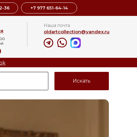
2-36
+7 977 651-64-14
Наша почта
ая
oldartcollection@yandex.ru
:00
ой
8
ok
Искать