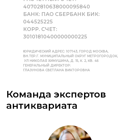
40702810638000095840
БАНК: ПАО СБЕРБАНК БИК:
044525225
КОРР. СЧЕТ:
30101810400000000225
ЮРИДИЧЕСКИЙ АДРЕС: 107143, ГОРОД МОСКВА,
ВН.ТЕР.Г. МУНИЦИПАЛЬНЫЙ ОКРУГ МЕТРОГОРОДОК,
УЛ НИКОЛАЯ ХИМУШИНА, Д. 15, К. 2, КВ. 46
ГЕНЕРАЛЬНЫЙ ДИРЕКТОР:
ГЛАЗУНОВА СВЕТЛАНА ВИКТОРОВНА
Команда экспертов
антиквариата