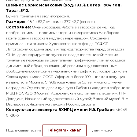
Шейнес Борис Исаакович (род. 1935). Ветер. 1984 год.
Тираж 5/12.
Бумага, тональная автолитография.
Размеры:
48,2 х 52,7 см (рама), 37,7 42,7 (основа).
Состояние:
Очень хорошее. Работа в авторской раме. Под
изображением — подпись автора и номер оттиска На обороте
монтировки авторская надпись карандашом. Сохранена
оригинальная этикетка Художественного фонда РСФСР.
Литография создана зрелый период творчества перед отъездом
США. демонстрирует виртуозное владение техникой: мягкие
тональные переходы выразительная графическая линия создают
динамичный образ, сочетающий реализм с художественным
обобщением. советский американский график, иллюстратор. Член
Союза художников СССР. Оформил более 100 книг для ведущих
издательств Москвы. С 1986 года живет работает Чикаго, отмечен
наградами Отдела по делам культуры Работы находятся собраниях:
МВЦ РОСИЗО (Москва); Астраханская картинная галерея им. П. М.
Догадина; Ивановский художественный музей; Вятский музей В. А.
Васнецовых; Частные коллекции России, Европы
Консультация эксперта ВХНРЦ имени И.Э. Грабаря
Мт245-
01-26-5
Подписывайтесь на
Telegram - канал
, там много