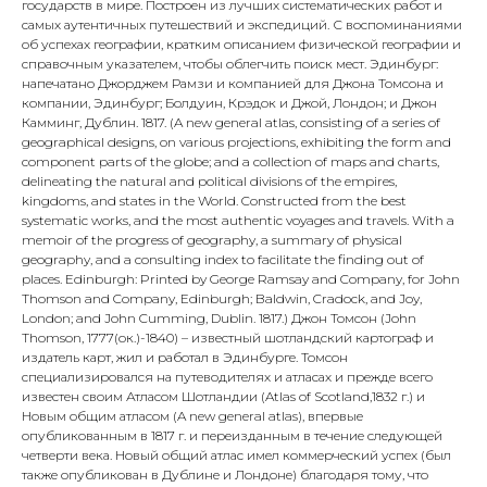
государств в мире. Построен из лучших систематических работ и
самых аутентичных путешествий и экспедиций. С воспоминаниями
об успехах географии, кратким описанием физической географии и
справочным указателем, чтобы облегчить поиск мест. Эдинбург:
напечатано Джорджем Рамзи и компанией для Джона Томсона и
компании, Эдинбург; Болдуин, Крэдок и Джой, Лондон; и Джон
Камминг, Дублин. 1817. (A new general atlas, consisting of a series of
geographical designs, on various projections, exhibiting the form and
component parts of the globe; and a collection of maps and charts,
delineating the natural and political divisions of the empires,
kingdoms, and states in the World. Constructed from the best
systematic works, and the most authentic voyages and travels. With a
memoir of the progress of geography, a summary of physical
geography, and a consulting index to facilitate the finding out of
places. Edinburgh: Printed by George Ramsay and Company, for John
Thomson and Company, Edinburgh; Baldwin, Cradock, and Joy,
London; and John Cumming, Dublin. 1817.) Джон Томсон (John
Thomson, 1777(ок.)-1840) – известный шотландский картограф и
издатель карт, жил и работал в Эдинбурге. Томсон
специализировался на путеводителях и атласах и прежде всего
известен своим Атласом Шотландии (Atlas of Scotland,1832 г.) и
Новым общим атласом (A new general atlas), впервые
опубликованным в 1817 г. и переизданным в течение следующей
четверти века. Новый общий атлас имел коммерческий успех (был
также опубликован в Дублине и Лондоне) благодаря тому, что