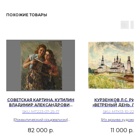
ПОХОЖИЕ ТОВАРЫ
СОВЕТСКАЯ КАРТИНА. КУТИЛИН
КУРЗЕНКОВ Л.С. РИС
ВЛАДИМИР АЛЕКСАНДРОВИЧ
«ВЕТРЕНЫЙ ДЕНЬ. ЛАЛ
«ЧТЕНИЕ КНИГИ», 1951Г. ХОЛСТ,
1979 Г.
SKU:
МТ223-07-25-17
SKU:
МТК13-10-22-10
МАСЛО, 84,6Х73,5 СМ.
[Романтический соцреализм]
[Из архива художник
Погрузитесь в советскую живопись
82 000
р.
11 000
р.
50-х