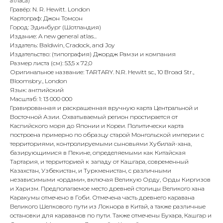
атласа)
Гравёр: N. R. Hewitt. London
Картограф: Джон Томсон
Город: Эдинбург (Шотландия)
Издание: A new general atlas...
Издатель: Baldwin, Cradock, and Joy
Издательство: (типография) Джордж Рамзи и компания
Размер листа (см): 53,5 x 72,0
Оригинальное название: TARTARY. N.R. Hewitt sc., 10 Broad Str.,
Bloomsbry., London
Язык: английский
Масштаб: 1: 13 000 000
Гравированная и раскрашенная вручную карта Центральной и
Восточной Азии. Охватываемый регион простирается от
Каспийского моря до Японии и Кореи. Политически карта
построена примерно по образцу старой Монгольской империи с
территориями, контролируемыми сыновьями Хубилай-хана,
базирующимися в Пекине, определяемыми как Китайская
Тартария, и территорией к западу от Кашгара, современный
Казахстан, Узбекистан, и Туркменистан, с различными
независимыми «ордами», включая Великую Орду, Орды Киргизов
и Харизм. Предполагаемое место древней столицы Великого хана
Каракумы отмечено в Гоби. Отмечена часть древнего каравана
Великого Шелкового пути из Локнора в Китай, а также различные
остановки для караванов по пути. Также отмечены Бухара, Кашгар и