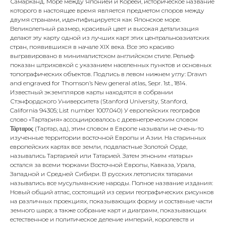
Самарканд. Море между Японией и Кореей, историческое название
которого в настоящее время является предметом споров между
двумя странами, идентифицируется как Японское море.
Великолепный размер, красивый цвет и высокая детализация
делают эту карту одной из лучших карт этих центральноазиатских
стран, появившихся в начале XIX века. Все это красиво
выгравировано в минималистском английском стиле. Рельеф
показан штриховкой с указанием населенных пунктов и основных
топографических объектов. Подпись в левом нижнем углу: Drawn
and engraved for Thomson’s New general atlas, Sepr. 1st., 1814.
Известный экземпляров карты находятся в собрании
Стэнфордского Университета (Stanford University, Stanford,
California 94305; List number 1007.040) У европейских географов
слово «Тартария» ассоциировалось с древнегреческим словом
Τάρταρος (Тартар, ад), этим словом в Европе называли не очень-то
изученные территории восточной Европы и Азии. На старинных
европейских картах все земли, подвластные Золотой Орде,
назывались Тартарией или Татарией. Затем этноним «татары»
остался за всеми тюрками Восточной Европы, Кавказа, Урала,
Западной и Средней Сибири. В русских летописях татарами
назывались все мусульманские народы. Полное название издания:
Новый общий атлас, состоящий из серии географических рисунков
на различных проекциях, показывающих форму и составные части
земного шара; а также собрание карт и диаграмм, показывающих
естественное и политическое деление империй, королевств и