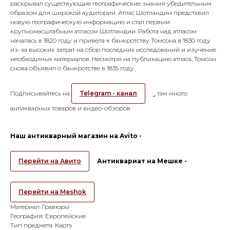
раскрывал существующие географические знания убедительным
образом для широкой аудитории. Атлас Шотландии представил
новую географическую информацию и стал первым
крупномасштабным атласом Шотландии. Работа над атласом
началась в 1820 году и привела к банкротству Томсона в 1830 году
из-за высоких затрат на сбор последних исследований и изучение
необходимых материалов. Несмотря на публикацию атласа, Томсон
снова объявил о банкротстве в 1835 году.
Подписывайтесь на
Telegram - канал
, там много
антикварных товаров и видео-обзоров
Наш антикварный магазин на Avito -
Перейти на Авито
Антиквариат на Мешке -
Перейти на Meshok
Материал: Гравюры
География: Европейские
Тип предмета: Карта