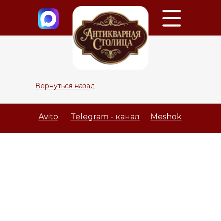
Вернуться назад
Avito
Telegram - канал
Meshok