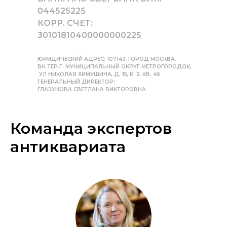
044525225
КОРР. СЧЕТ:
30101810400000000225
ЮРИДИЧЕСКИЙ АДРЕС: 107143, ГОРОД МОСКВА,
ВН.ТЕР.Г. МУНИЦИПАЛЬНЫЙ ОКРУГ МЕТРОГОРОДОК,
УЛ НИКОЛАЯ ХИМУШИНА, Д. 15, К. 2, КВ. 46
ГЕНЕРАЛЬНЫЙ ДИРЕКТОР:
ГЛАЗУНОВА СВЕТЛАНА ВИКТОРОВНА
Команда экспертов
антиквариата