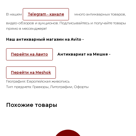
В нашем
Telegram - канале
много антикварных товаров,
видео-обзоров и аукционов. Подписывайтесь и получайте товары
прямо в мессенджере!
Наш антикварный магазин на Avito -
Перейти на Авито
Антиквариат на Мешке -
Перейти на Meshok
География: Европейская живопись
Тип предмета: Гравюры, Литографии, Офорты
Похожие товары