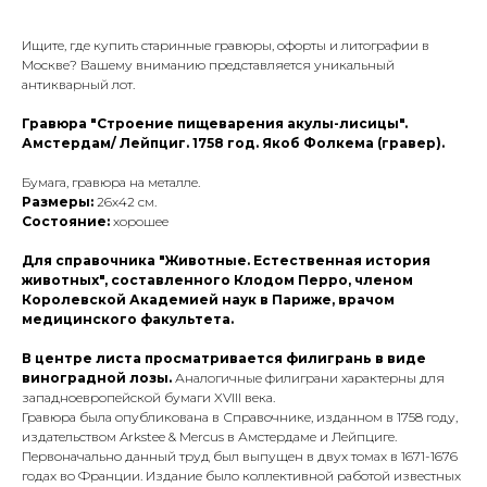
Ищите, где купить старинные гравюры, офорты и литографии в
Москве? Вашему вниманию представляется уникальный
антикварный лот.
Гравюра "Строение пищеварения акулы-лисицы".
Амстердам/ Лейпциг. 1758 год. Якоб Фолкема (гравер).
Бумага, гравюра на металле.
Размеры:
26х42 см.
Состояние:
хорошее
Для справочника "Животные. Естественная история
животных", составленного Клодом Перро, членом
Королевской Академией наук в Париже, врачом
медицинского факультета.
В центре листа просматривается филигрань в виде
виноградной лозы.
Аналогичные филиграни характерны для
западноевропейской бумаги XVIII века.
Гравюра была опубликована в Справочнике, изданном в 1758 году,
издательством Arkstee & Mercus в Амстердаме и Лейпциге.
Первоначально данный труд был выпущен в двух томах в 1671-1676
годах во Франции. Издание было коллективной работой известных