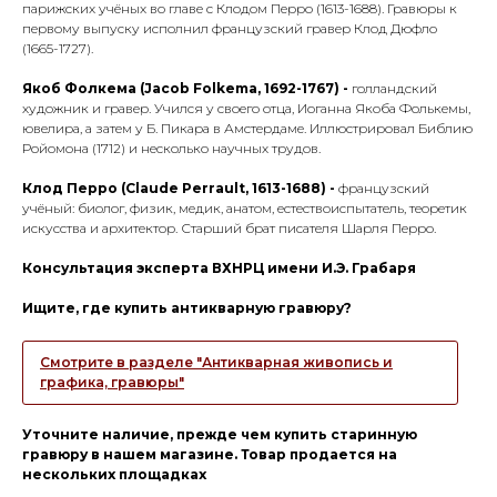
парижских учёных во главе с Клодом Перро (1613-1688). Гравюры к
первому выпуску исполнил французский гравер Клод Дюфло
(1665-1727).
Якоб Фолкема (Jacob Folkema, 1692-1767) -
голландский
художник и гравер. Учился у своего отца, Иоганна Якоба Фолькемы,
ювелира, а затем у Б. Пикара в Амстердаме. Иллюстрировал Библию
Ройомона (1712) и несколько научных трудов.
Клод Перро (Claude Perrault, 1613-1688) -
французский
учёный: биолог, физик, медик, анатом, естествоиспытатель, теоретик
искусства и архитектор. Старший брат писателя Шарля Перро.
Консультация эксперта ВХНРЦ имени И.Э. Грабаря
Ищите, где купить антикварную гравюру?
Смотрите в разделе "Антикварная живопись и
графика, гравюры"
Уточните наличие, прежде чем купить старинную
гравюру в нашем магазине. Товар продается на
нескольких площадках