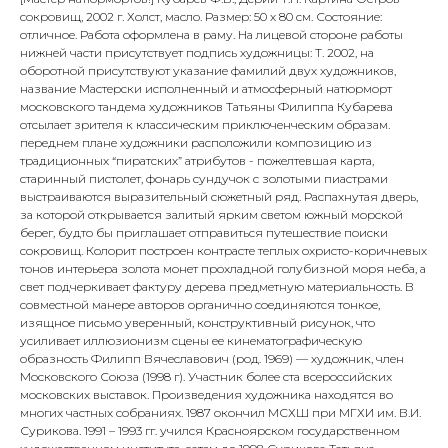
сокровищ, 2002 г. Холст, масло. Размер: 50 х 80 см. Состояние:
отличное. Работа оформлена в раму. На лицевой стороне работы
нижней части присутствует подпись художницы: Т. 2002, на
оборотной присутствуют указание фамилий двух художников,
название Мастерски исполненный и атмосферный натюрморт
московского тандема художников Татьяны Филиппа Кубарева
отсылает зрителя к классическим приключенческим образам.
переднем плане художники расположили композицию из
традиционных “пиратских” атрибутов - пожелтевшая карта,
старинный пистолет, фонарь сундучок с золотыми пиастрами
выстраиваются выразительный сюжетный ряд. Распахнутая дверь,
за которой открывается залитый ярким светом южный морской
берег, будто бы приглашает отправиться путешествие поиски
сокровищ. Колорит построен контрасте теплых охристо-коричневых
тонов интерьера золота монет прохладной голубизной моря неба, а
свет подчеркивает фактуру дерева предметную материальность. В
совместной манере авторов органично соединяются тонкое,
изящное письмо уверенный, конструктивный рисунок, что
усиливает иллюзионизм сцены ее кинематографическую
образность Филипп Вячеславович (род. 1969) — художник, член
Московского Союза (1998 г). Участник более ста всероссийских
московских выставок. Произведения художника находятся во
многих частных собраниях. 1987 окончил МСХШ при МГХИ им. В.И.
Сурикова. 1991 – 1993 гг. учился Красноярском государственном