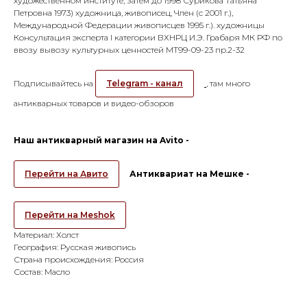
художественном институте, затем до 1998 Сурикова Татьяна
Петровна 1973) художница, живописец, Член (с 2001 г.),
Международной Федерации живописцев 1995 г.). художницы
Консультация эксперта I категории ВХНРЦ И.Э. Грабаря МК РФ по
ввозу вывозу культурных ценностей МТ99-09-23 пр.2-32
Подписывайтесь на
Telegram - канал
, там много
антикварных товаров и видео-обзоров
Наш антикварный магазин на Avito -
Перейти на Авито
Антиквариат на Мешке -
Перейти на Meshok
Материал: Холст
География: Русская живопись
Страна происхождения: Россия
Состав: Масло