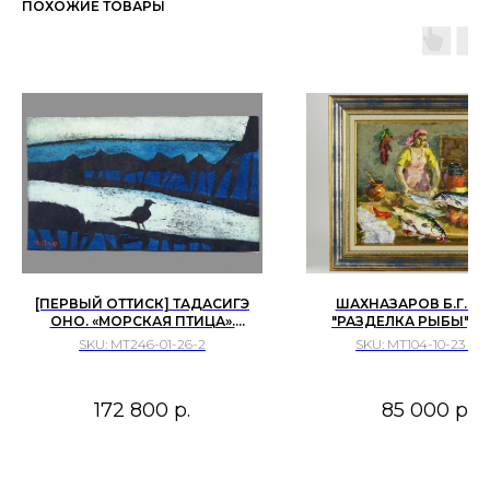
ПОХОЖИЕ ТОВАРЫ
[ПЕРВЫЙ ОТТИСК] ТАДАСИГЭ
ШАХНАЗАРОВ Б.Г. Э
ОНО. «МОРСКАЯ ПТИЦА».
"РАЗДЕЛКА РЫБЫ", 197
ГРАВЮРА С АВТОРСКОЙ
SKU:
МТ246-01-26-2
SKU:
MT104-10-23 п.3
РАСКРАСКОЙ. 1959 ГОД
172 800
р.
85 000
р.