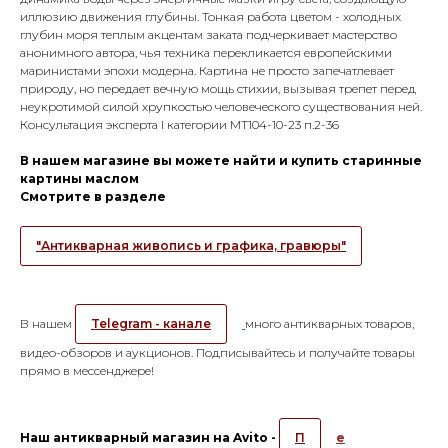
иллюзию движения глубины. Тонкая работа цветом - холодных
глубин моря теплым акцентам заката подчеркивает мастерство
анонимного автора, чья техника перекликается европейскими
маринистами эпохи модерна. Картина не просто запечатлевает
природу, но передает вечную мощь стихии, вызывая трепет перед
неукротимой силой хрупкостью человеческого существования ней.
Консультация эксперта I категории МТ104-10-23 п.2-36
В нашем магазине вы можете найти и купить старинные
картины маслом
Смотрите в разделе
"Антикварная живопись и графика, гравюры"
В нашем
Telegram - канале
много антикварных товаров,
видео-обзоров и аукционов. Подписывайтесь и получайте товары
прямо в мессенджере!
Наш антикварный магазин на Avito -
П
е