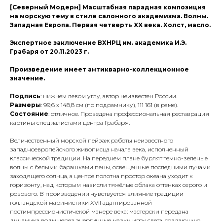
[Северный Модерн] Масштабная парадная композиция
на морскую тему в стиле салонного академизма. Волны.
Западная Европа. Первая четверть XX века. Холст, масло.
Экспертное заключение ВХНРЦ им. академика И.Э.
Грабаря от 20.11.2023 г.
Произведение имеет антикварно-коллекционное
значение.
Подпись
: нижнем левом углу, автор неизвестен России.
Размеры
: 99,6 х 148,8 см (по подрамнику), 111 161 (в раме).
Состояние
: отличное. Проведена профессиональная реставрация
картины специалистами центра Грабаря.
Величественный морской пейзаж работы неизвестного
западноевропейского живописца начала века, исполненный
классической традиции. На переднем плане бурлят темно-зеленые
волны с белыми барашками пены, освещенные последними лучами
заходящего солнца, а центре полотна простор океана уходит к
горизонту, над которым нависли тяжёлые облака оттенках серого и
розового. В произведении чувствуется влияние традиции
голландской маринистики XVII адаптированной
постимпрессионистичекой манере века: мастерски передана
динамика воды через энергичные мазки игру света, создающую