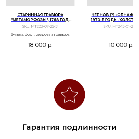
СТАРИННАЯ ГРАВЮРА
ЧЕРНОВ (?) «ОБНАЖЕН
"МЕТАМОРФОЗЫ", 1768 ГОД,
1970-Е ГОДЫ. ХОЛСТ, 
ФРАНЦИЯ, 24,5Х19 СМ,
РАЗМЕРЫ: 35 Х 25 С
SKU:
МТ223-07-25-51
SKU:
МТ245-01-26-3
ПАСПАРТУ 32Х24 СМ.
СОСТОЯНИЕ : ...
Бумага, форт, резцовая гравюра.
18 000
р.
10 000
р.
Гарантия подлинности