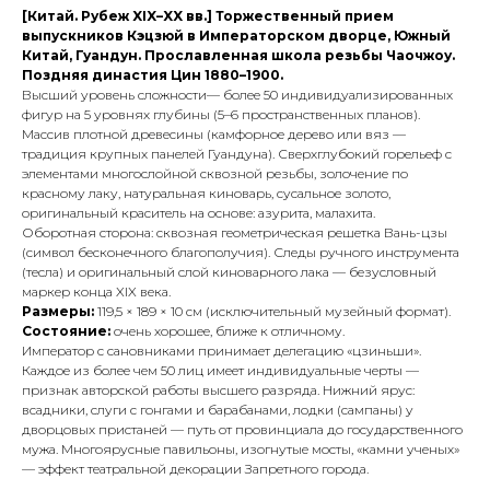
[Китай. Рубеж XIX–XX вв.] Торжественный прием
выпускников Кэцзюй в Императорском дворце, Южный
Китай, Гуандун. Прославленная школа резьбы Чаочжоу.
Поздняя династия Цин 1880–1900.
Высший уровень сложности— более 50 индивидуализированных
фигур на 5 уровнях глубины (5–6 пространственных планов).
Массив плотной древесины (камфорное дерево или вяз —
традиция крупных панелей Гуандуна). Сверхглубокий горельеф с
элементами многослойной сквозной резьбы, золочение по
красному лаку, натуральная киноварь, сусальное золото,
оригинальный краситель на основе: азурита, малахита.
Оборотная сторона: сквозная геометрическая решетка Вань-цзы
(символ бесконечного благополучия). Следы ручного инструмента
(тесла) и оригинальный слой киноварного лака — безусловный
маркер конца XIX века.
Размеры:
119,5 × 189 × 10 см (исключительный музейный формат).
Состояние:
очень хорошее, ближе к отличному.
Император с сановниками принимает делегацию «цзиньши».
Каждое из более чем 50 лиц имеет индивидуальные черты —
признак авторской работы высшего разряда. Нижний ярус:
всадники, слуги с гонгами и барабанами, лодки (сампаны) у
дворцовых пристаней — путь от провинциала до государственного
мужа. Многоярусные павильоны, изогнутые мосты, «камни ученых»
— эффект театральной декорации Запретного города.