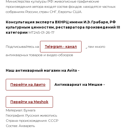
Министерства культуры РФ: живописные графические
произведения автора входят состав фондов. находятся частных
собраниях России, стран СНГ, Европы США.
Консультация эксперта ВХНРЦ имени И.Э. Грабаря, РФ
культурным ценностям, реставратора произведений III
категории
МТ245-01-26-17
Подписывайтесь на
Telegram - канал
, там много
антикварных товаров и видео-обзоров
Наш антикварный магазин на Avito -
Перейти на Авито
Антиквариат на Мешке -
Перейти на Meshok
Материал: Бумага
География: Русская живопись
Страна происхождения: СССР
Состав: Акварель