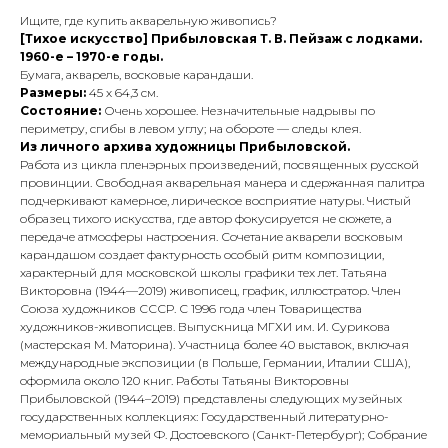
Ищите, где купить акварельную живопись?
[Тихое искусство] Прибыловская Т. В. Пейзаж с лодками.
1960-е – 1970-е годы.
Бумага, акварель, восковые карандаши.
Размеры:
45 х 64,3 см.
Состояние:
Очень хорошее. Незначительные надрывы по
периметру, сгибы в левом углу; на обороте — следы клея.
Из личного архива художницы Прибыловской.
Работа из цикла пленэрных произведений, посвященных русской
провинции. Свободная акварельная манера и сдержанная палитра
подчеркивают камерное, лирическое восприятие натуры. Чистый
образец тихого искусства, где автор фокусируется не сюжете, а
передаче атмосферы настроения. Сочетание акварели восковым
карандашом создает фактурность особый ритм композиции,
характерный для московской школы графики тех лет. Татьяна
Викторовна (1944—2019) живописец, график, иллюстратор. Член
Союза художников СССР. С 1996 года член Товарищества
художников-живописцев. Выпускница МГХИ им. И. Сурикова
(мастерская М. Маторина). Участница более 40 выставок, включая
международные экспозиции (в Польше, Германии, Италии США),
оформила около 120 книг. Работы Татьяны Викторовны
Прибыловской (1944–2019) представлены следующих музейных
государственных коллекциях: Государственный литературно-
мемориальный музей Ф. Достоевского (Санкт-Петербург); Собрание