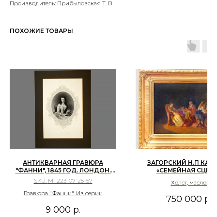
Производитель: Прибыловская Т. В.
ПОХОЖИЕ ТОВАРЫ
АНТИКВАРНАЯ ГРАВЮРА
ЗАГОРСКИЙ Н.П КАР
"ФАННИ", 1845 ГОД. ЛОНДОН.
«СЕМЕЙНАЯ СЦЕН
44Х29,8 СМ, ПАСПАРТУ 46,5Х33,5
РОССИЙСКАЯ ИМПЕРИЯ, 
SKU:
МТ223-07-25-57
Холст, масло.
СМ.
ГГ.
Гравюра "Фанни". Из серии
750 000
р.
"Красавицы Мура".
9 000
р.