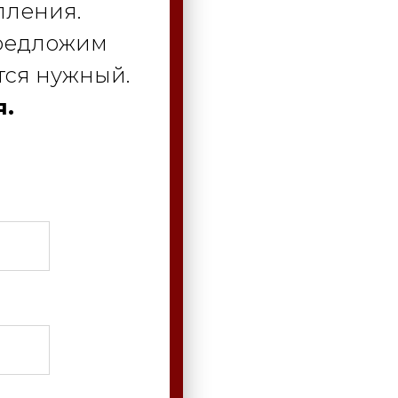
пления.
предложим
тся нужный.
я.