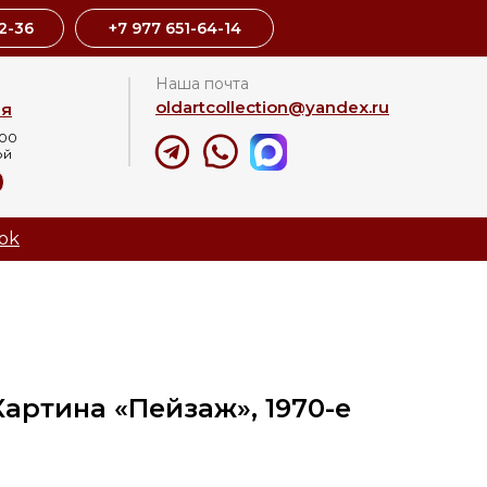
2-36
+7 977 651-64-14
Наша почта
oldartcollection@yandex.ru
ая
:00
ой
8
ok
Картина «Пейзаж», 1970-е