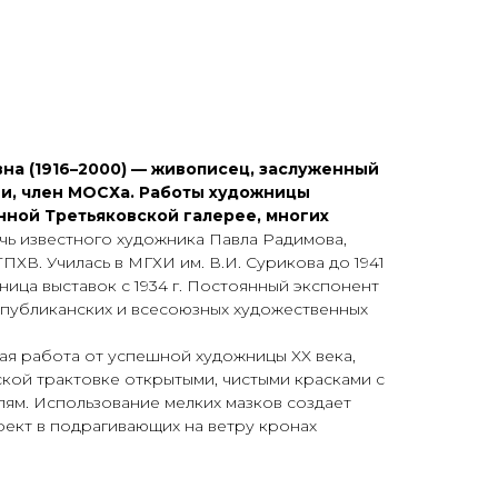
ЕТ
на (1916–2000) — живописец, заслуженный
ии, член МОСХа. Работы художницы
нной Третьяковской галерее, многих
ь известного художника Павла Радимова,
ПХВ. Училась в МГХИ им. В.И. Сурикова до 1941
тница выставок с 1934 г. Постоянный экспонент
спубликанских и всесоюзных художественных
ая работа от успешной художницы XX века,
кой трактовке открытыми, чистыми красками с
ям. Использование мелких мазков создает
ект в подрагивающих на ветру кронах