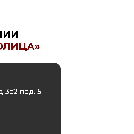
НИИ
ОЛИЦА»
 3с2 под. 5