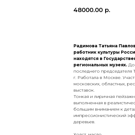
48000.00
р.
ПРИОБРЕСТИ ПРЕДМ
Радимова Татьяна Павлов
работник культуры Росс
находятся в Государстве
региональных музеях.
Доч
последнего председателя Т
г. Работала в Москве. Учас
московских, областных, ре
выставок.
Тонкая и лиричная пейзажн
выполненная в реалистичес
большим вниманием к детал
импрессионистический эфф
деревьев.
Холст, масло.