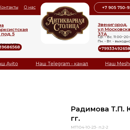
Контакты
О нас
+7 905 750-9
Звенигород,
ва
ул Московск
арксистская
 под. 5
37А
Ср. - Вс. 11:00−20
Пн. - Вт. - выходн
оренности
39686568
+7993349265
ш Avito
Наш Telegram - канал
Наш Mesh
Радимова Т.П. 
гг.
MT104-10-23- п.2-2