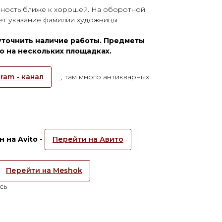
ранность ближе к хорошей. На оборотной
ет указание фамилии художницы.
уточнить наличие работы. Предметы
 на нескольких площадках.
ram - канал
, там много антикварных
 на Avito -
Перейти на Авито
Перейти на Meshok
сь