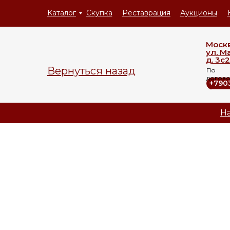
Каталог
Скупка
Реставрация
Аукционы
Моск
ул. М
д. 3с2
Вернуться назад
По
догов
+790
На