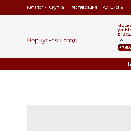
Каталог
Скупка
Реставрация
Аукционы
Моск
ул. М
д. 3с2
Вернуться назад
По
догов
+790
На