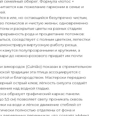
й семейный оберег. Формула «лотос +
итается как пожелание гармонии в семье и
ей.
йся в иле, но остающийся безупречно чистым,
во помыслов и «чистую жизнь»; одновременно
утоны и раскрытые цветы на разных стадиях
прерывность рода и процветание потомков:
ыться, соседствует с полным цветком, лепестки
демонстрируя виртуозную работу резца.
и кажутся полупрозрачными и хрупкими, а
вари до нежно‑розового придаёт им почти
и зимородок (Cuìniǎo) показан в стремительном
йской традиции эта птица ассоциируется с
сотой и благородством. Мастерски передано
ерный острый клюв; лёгкость силуэта создаёт
вения над водной гладью.
са образует графический каркас панели.
до 5,5 см) позволяет свету проникать сквозь
ики на воде и лёгкое движение стеблей от
ктически полностью отделены от фона и
х деревянных перемычках, что создаёт эффект