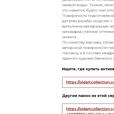
«живой воды». Тонкие, изо
что кажется, будто они спо
Поверхность подготовлена
деталям резьбы сходство с
выполнена минеральным азу
киноварью (тёплые оттенки
сюжета.
По качеству массива, слож
авторской поверхности пан
Чаочжоу и в составе квадр
единого художественного 
Ищите, где купить антик
https://oldartcollection
Другие панно из этой се
https://oldartcollection