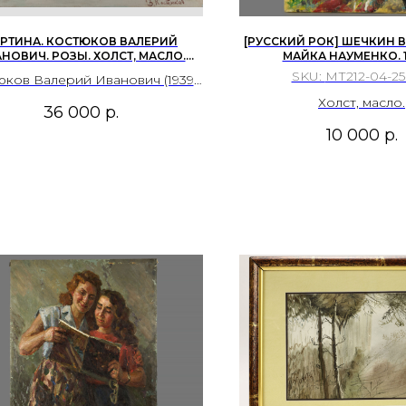
РТИНА. КОСТЮКОВ ВАЛЕРИЙ
[РУССКИЙ РОК] ШЕЧКИН В.
НОВИЧ. РОЗЫ. ХОЛСТ, МАСЛО.
МАЙКА НАУМЕНКО. 1
2004.
SKU:
МТ212-04-25
ков Валерий Иванович (1939-
010). Розы. 2004. Холст на
Холст, масло.
36 000
р.
драмнике, масло. 45х66см. В
10 000
р.
авом нижнем углу – подпись
автора.