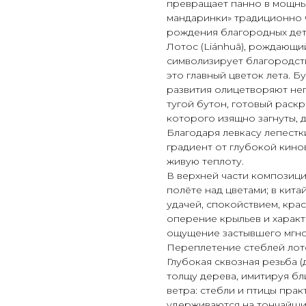
превращает панно в мощны
мандаринки» традиционно ч
рождения благородных дет
Лотос (Liánhuā), рождающи
символизирует благородст
это главный цветок лета. Б
развития олицетворяют не
тугой бутон, готовый раскр
которого изящно загнуты, 
Благодаря левкасу лепестк
градиент от глубокой кино
живую теплоту.
В верхней части композици
полёте над цветами; в кита
удачей, спокойствием, кра
оперение крыльев и характ
ощущение застывшего мгно
Переплетение стеблей лото
Глубокая сквозная резьба (
толщу дерева, имитируя бл
ветра: стебли и птицы пра
удерживаются на тончайши