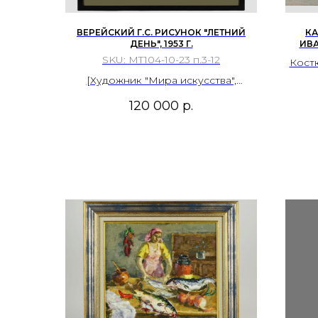
ВЕРЕЙСКИЙ Г.С. РИСУНОК "ЛЕТНИЙ
КА
ДЕНЬ", 1953 Г.
ИВА
SKU:
MT104-10-23 п.3-12
Костю
2
[Художник "Мира искусства",
по
организации ВХУТЕМАС]
120 000
р.
пр