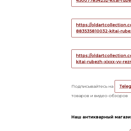
450077854252-kitai-rube
https://oldartcollection
883535810032-kitai-rube
https://oldartcollection
kitai-rubezh-xixxx-vv-r
Подписывайтесь на
Teleg
товаров и видео-обзоров
Наш антикварный магазин