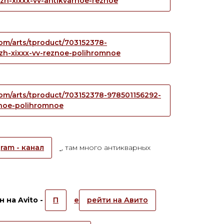
zh-xixxx-vv-antikvarnoe-reznoe
.com/arts/tproduct/703152378-
zh-xixxx-vv-reznoe-polihromnoe
.com/arts/tproduct/703152378-978501156292-
eznoe-polihromnoe
ram - канал
, там много антикварных
 на Avito -
П
е
рейти на Авито