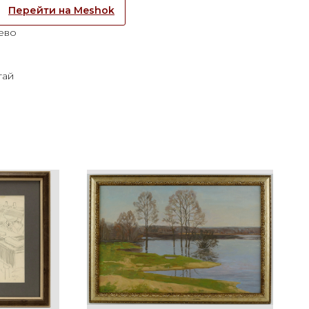
Перейти на Meshok
ево
тай