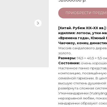
920000.00
р.
ПРИОБРЕСТИ ПРЕДМ
[Китай. Рубеж XIX–XX вв.
идиллия: лотосы, утки‑м
«Времена года», Южный 
Чаочжоу, конец династии 
Массив сандалового дерева
золото.
Размеры:
96,5 × 40,5 × 5,5 см
Состояние:
очень хорошее
Настенное панно представ
композицию, посвящённую 
семейной гармонии. В цен
высшую степень душевной ч
развёрнута сложная систе
Утки‑мандаринки (Yuānyāng
неразрывной любви, показан
мандаринки образуют союз 