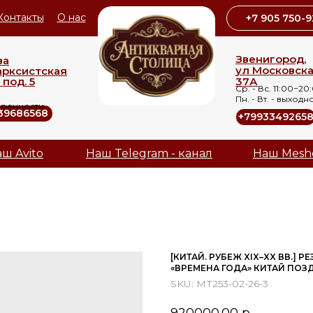
Контакты
О нас
+7 905 750-9
Звенигород,
ва
ул Московск
арксистская
 под. 5
37А
Ср. - Вс. 11:00−20
Пн. - Вт. - выходн
оренности
39686568
+7993349265
ш Avito
Наш Telegram - канал
Наш Mesh
[КИТАЙ. РУБЕЖ XIX–XX ВВ.]
«ВРЕМЕНА ГОДА» КИТАЙ ПОЗД
SKU:
МТ253-02-26-3