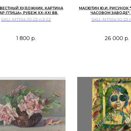
ВЕСТНЫЙ ХУДОЖНИК. КАРТИНА
МАСЮТИН Ю.И. РИСУНОК 
АР-ПТИЦА», РУБЕЖ XX–XXI ВВ.
ЧАСОВОМ ЗАВОДЕ", 1
SKU:
МТ104-10-23 п.3-92
SKU:
МТ104-10-23 п
1 800
р.
26 000
р.