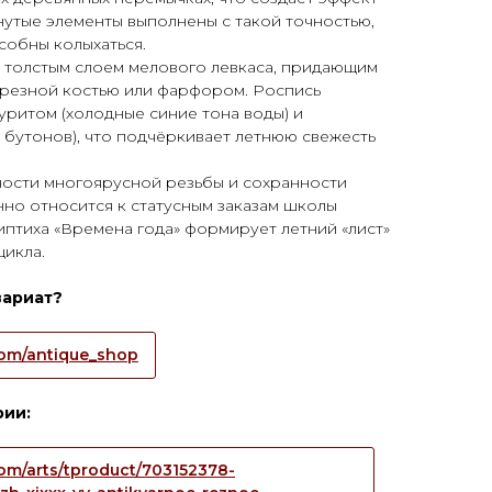
гнутые элементы выполнены с такой точностью,
собны колыхаться.
 толстым слоем мелового левкаса, придающим
 резной костью или фарфором. Роспись
ритом (холодные синие тона воды) и
 бутонов), что подчёркивает летнюю свежесть
ности многоярусной резьбы и сохранности
но относится к статусным заказам школы
иптиха «Времена года» формирует летний «лист»
цикла.
вариат?
.com/antique_shop
рии:
.com/arts/tproduct/703152378-