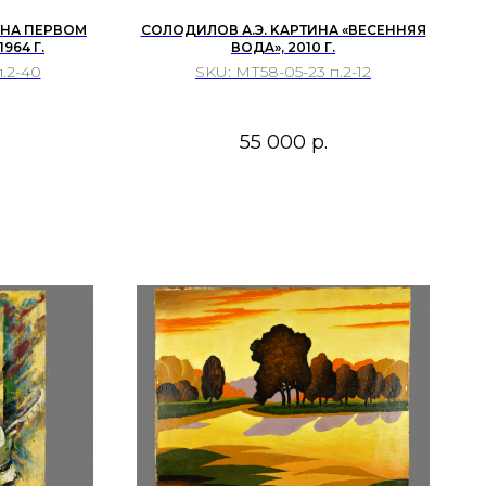
"НА ПЕРВОМ
CОЛOДИЛОВ А.Э. KAPТИНА «ВЕСEННЯЯ
964 Г.
ВОДA», 2010 Г.
.2-40
SKU:
МТ58-05-23 п.2-12
55 000
р.