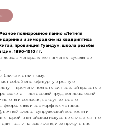
ЕТ
] Резное полихромное панно «Летняя
андаринки и зимородки» из квадриптиха
Китай, провинция Гуандун; школа резьбы
Цин, 1890–1910 гг.
, левкас, минеральные пигменты, сусальное
.
, ближе к отличному.
ляет собой многофигурную резную
лету — времени полноты сил, зрелой красоты и
тре сюжета — лотосовый пруд, воплощающий
истоты и согласия, вокруг которого
ма флоральных и зооморфных мотивов.
), вечный символ супружеской верности и
ы парой: в китайском искусстве считается, что
один раз и на всю жизнь, и их присутствие