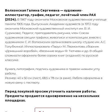
Волхонская Галина Сергеевна — художник-
иллюстратор, график, педагог, почётный член РАХ
(2024).
В 1967 году окончила Московское художественное училище
памяти 1905 года. Выпускник Академии художеств (в 1972 году
окончила Московский художественный институт им. В. И.
Сурикова). Педагог, преподаватель рисунка, член Союза
художников секции графики, живописи и композиции, вместе с
художником С. И. Волхонским организовала школу-студию им. А.С.
Голубкиной. Иллюстрировала «Парус» М. Лермонтова, сборник
«Домашний воробей», «Весенние воды» Ф. Тютчева и др. В общей
сложности оформила более сорока книг (изданий) по русской
классике.
Бумага, литография, подпись художника в правом нижнем углу
работы.
Размер: 40 х 50 см (лист), 68,5 х 78 см (в раме). Работа оформлена в
новую раму с паспарту.
Перед покупкой просим уточнить наличие работы.
Предметы продаются одновременно на нескольких
площадках.