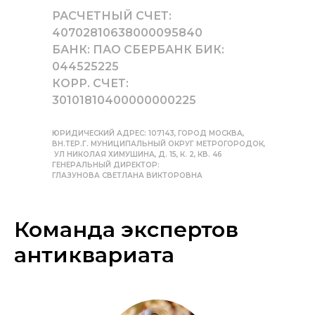
РАСЧЕТНЫЙ СЧЕТ:
40702810638000095840
БАНК: ПАО СБЕРБАНК БИК:
044525225
КОРР. СЧЕТ:
30101810400000000225
ЮРИДИЧЕСКИЙ АДРЕС: 107143, ГОРОД МОСКВА,
ВН.ТЕР.Г. МУНИЦИПАЛЬНЫЙ ОКРУГ МЕТРОГОРОДОК,
УЛ НИКОЛАЯ ХИМУШИНА, Д. 15, К. 2, КВ. 46
ГЕНЕРАЛЬНЫЙ ДИРЕКТОР:
ГЛАЗУНОВА СВЕТЛАНА ВИКТОРОВНА
Команда экспертов
антиквариата