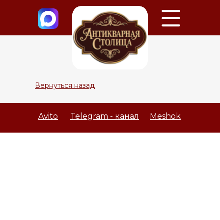
Вернуться назад
Avito
Telegram - канал
Meshok