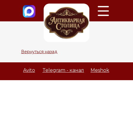
Вернуться назад
Avito
Telegram - канал
Meshok