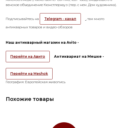
венское объединение Кюнстлерхауз (пер. с нем. Дом художника).
Подписывайтесь на
Telegram - канал
, там много
антикварных товаров и видео-обзоров
Наш антикварный магазин на Avito -
Перейти на Авито
Антиквариат на Мешке -
Перейти на Meshok
География: Европейская живопись
Похожие товары