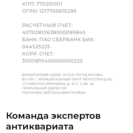
КПП: 770201001
ОГРН: 1217700615296
РАСЧЕТНЫЙ СЧЕТ:
40702810638000095840
БАНК: ПАО СБЕРБАНК БИК:
044525225
КОРР. СЧЕТ:
30101810400000000225
ЮРИДИЧЕСКИЙ АДРЕС: 107143, ГОРОД МОСКВА,
ВН.ТЕР.Г. МУНИЦИПАЛЬНЫЙ ОКРУГ МЕТРОГОРОДОК,
УЛ НИКОЛАЯ ХИМУШИНА, Д. 15, К. 2, КВ. 46
ГЕНЕРАЛЬНЫЙ ДИРЕКТОР:
ГЛАЗУНОВА СВЕТЛАНА ВИКТОРОВНА
Команда экспертов
антиквариата