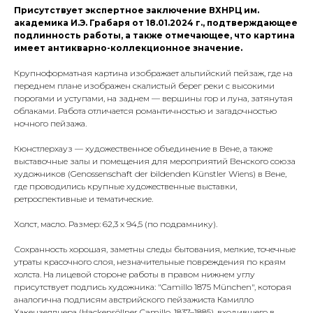
Присутствует экспертное заключение ВХНРЦ им.
академика И.Э. Грабаря от 18.01.2024 г., подтверждающее
подлинность работы, а также отмечающее, что картина
имеет антикварно-коллекционное значение.
Крупноформатная картина изображает альпийский пейзаж, где на
переднем плане изображен скалистый берег реки с высокими
порогами и уступами, на заднем — вершины гор и луна, затянутая
облаками. Работа отличается романтичностью и загадочностью
ночного пейзажа.
Кюнстлерхауз — художественное объединение в Вене, а также
выставочные залы и помещения для мероприятий Венского союза
художников (Genossenschaft der bildenden Künstler Wiens) в Вене,
где проводились крупные художественные выставки,
ретроспективные и тематические.
Холст, масло. Размер: 62,3 х 94,5 (по подрамнику).
Сохранность хорошая, заметны следы бытования, мелкие, точечные
утраты красочного слоя, незначительные повреждения по краям
холста. На лицевой стороне работы в правом нижнем углу
присутствует подпись художника: "Camillo 1875 München", которая
аналогична подписям австрийского пейзажиста Камилло
Хакензеллнера (Hackensöllner Camillo, 1837–1885), входившего в