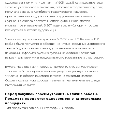
художественном училище памяти 1905 года. В семидесятые годы
активно участвовала в выставках, работала в творческих группах,
получала заказы в Комбинате графического искусства,
приглашалась как художник для сотрудничества в газеты и
журналы. Создала портреты коллег-художников, поэтов,
музыкантов и писателей. В 2011 году в зале «Колорит» прошла
посмертная выставка художницы.
У таких мастеров секции графики МОСХ, как Н.С. Карева и В.И.
Бабин, было популярно обращение к теме народных и авторских
сказок. Художники черпали вдохновение в ярких цветах и
лаконичных формах русских лубочных картинок, создавая
выразительные и жизнерадостные стилизованные иллюстрации.
Бумага, гравюра на линолеуме. Размер: 50 х 40 см. На лицевой
стороне работы в правом нижнем углу присутствует подпись:
"НКар", а на оборотной стороне указана фамилия мастера.
Сохранность оттиска хорошая, заметны незначительные следы
бытования на листе.
Перед покупкой просим уточнить наличие работы.
Предметы продаются одновременно на нескольких
площадках.
Тип предмета: Гравюры, Литографии, Офорты