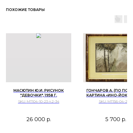
ПОХОЖИЕ ТОВАРЫ
МАСЮТИН Ю.И. РИСУНОК
ГОНЧАРОВ А. (ПО ПОД
"ДЕВОЧКИ", 1958 Г.
КАРТИНА «ИНО-ЙОКИ», 1
SKU:
МТ104-10-23 п.2-34
SKU:
МТ156-04-24-3
26 000
р.
5 700
р.