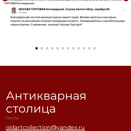
Антикварная
столица
Почта
oldartcollection@yandex.ru