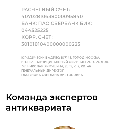
РАСЧЕТНЫЙ СЧЕТ:
40702810638000095840
БАНК: ПАО СБЕРБАНК БИК:
044525225
КОРР. СЧЕТ:
30101810400000000225
ЮРИДИЧЕСКИЙ АДРЕС: 107143, ГОРОД МОСКВА,
ВН.ТЕР.Г. МУНИЦИПАЛЬНЫЙ ОКРУГ МЕТРОГОРОДОК,
УЛ НИКОЛАЯ ХИМУШИНА, Д. 15, К. 2, КВ. 46
ГЕНЕРАЛЬНЫЙ ДИРЕКТОР:
ГЛАЗУНОВА СВЕТЛАНА ВИКТОРОВНА
Команда экспертов
антиквариата