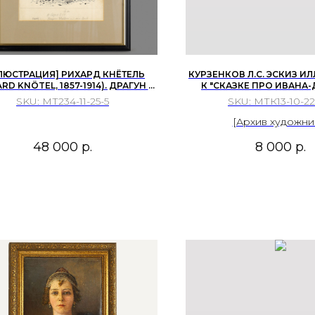
ЛЮСТРАЦИЯ] РИХАРД КНЁТЕЛЬ
КУРЗЕНКОВ Л.С. ЭСКИЗ 
ARD KNÖTEL, 1857-1914). ДРАГУН И
К "СКАЗКЕ ПРО ИВАНА-ДУ
О ДОБЫЧА. ИЛЛЮСТРАЦИЯ. ...
ЛИТОГРАФИЯ, 1975
SKU:
МТ234-11-25-5
SKU:
МТК13-10-22
[Архив художни
48 000
р.
8 000
р.