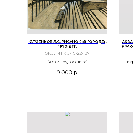
КУРЗЕНКОВ Л.С. РИСУНОК «В ГОРОДЕ»,
АКВА
1970-Е ГГ.
КРАК
(STANI
SKU:
МТК13-10-22-127
[Архив художника]
Ка
9 000
р.