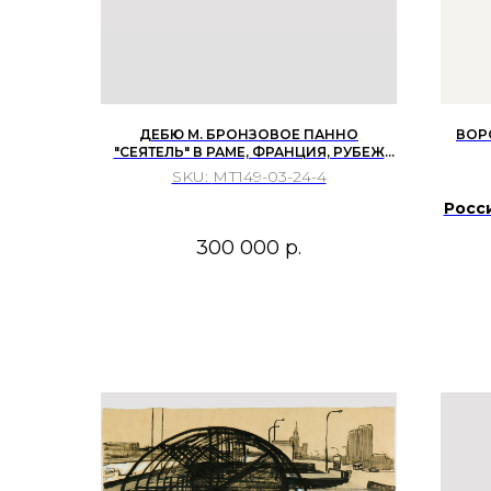
ДЕБЮ М. БРОНЗОВОЕ ПАННО
ВОР
"СЕЯТЕЛЬ" В РАМЕ, ФРАНЦИЯ, РУБЕЖ
XIX–XX ВВ.
SKU:
МТ149-03-24-4
Росси
300 000
р.