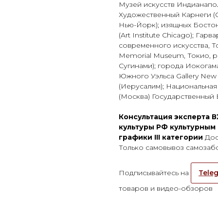
Музей искусств Индианаполи
Художественный Карнеги (Ca
Нью-Йорк); изящных Бостона
(Art Institute Chicago); Га
современного искусства, Т
Memorial Museum, Токио, 
Сугинами); города Иокога
Южного Уэльса Gallery New 
(Иерусалим); Национальная 
(Москва) Государственный 
Консультация эксперта В
культуры РФ культурным
графики III категории
Дос
Только самовывоз самозабо
Подписывайтесь на
Teleg
товаров и видео-обзоров