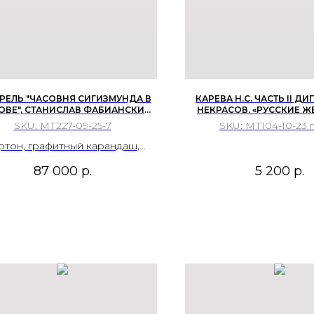
РЕЛЬ "ЧАСОВНЯ СИГИЗМУНДА В
КАРЕВА Н.С. ЧАСТЬ II ДИ
ОВЕ", СТАНИСЛАВ ФАБИАНСКИЙ
НЕКРАСОВ. «РУССКИЕ 
SLAW FABIANSKI). РУБЕЖ XIX - XX
КНЯГИНЯ Е.И. ТРУБЕЦКАЯ»
SKU:
МТ227-09-25-7
SKU:
МТ104-10-23 п
ВЕКОВ.
ТРЕТЬ XX В.
ртон, графитный карандаш,
акварель.
87 000
р.
5 200
р.