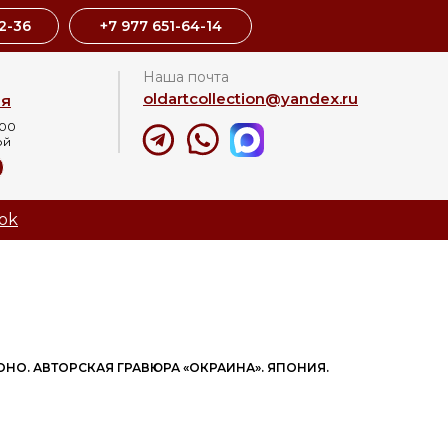
2-36
+7 977 651-64-14
Наша почта
oldartcollection@yandex.ru
ая
:00
ой
8
ok
ОНО. АВТОРСКАЯ ГРАВЮРА «ОКРАИНА». ЯПОНИЯ.