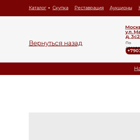
Каталог
Скупка
Реставрация
Аукционы
Моск
ул. М
д. 3с2
Вернуться назад
По
догов
+790
На