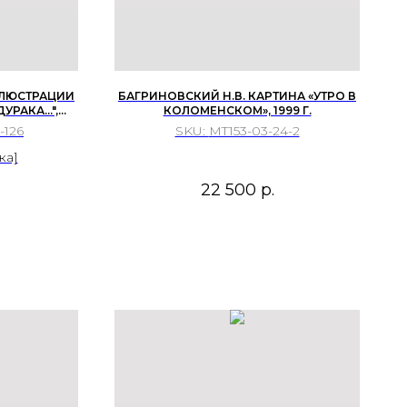
ИЛЛЮСТРАЦИИ
БАГРИНОВСКИЙ Н.В. КАРТИНА «УТРО В
РАКА...",
КОЛОМЕНСКОМ», 1999 Г.
 Г.
-126
SKU:
MT153-03-24-2
ка]
22 500
р.