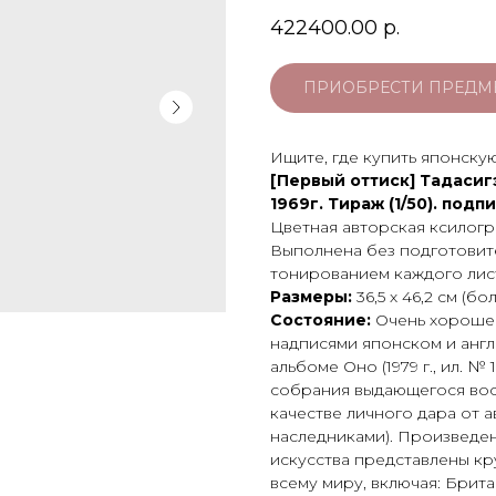
422400.00
р.
ПРИОБРЕСТИ ПРЕДМ
Ищите, где купить японску
[Первый оттиск] Тадасиг
1969г. Тираж (1/50). подпи
Цветная авторская ксилогр
Выполнена без подготовит
тонированием каждого лис
Размеры:
36,5 х 46,2 см (б
Состояние:
Очень хорошее
надписями японском и англ
альбоме Оно (1979 г., ил. № 
собрания выдающегося вос
качестве личного дара от 
наследниками). Произведе
искусства представлены к
всему миру, включая: Брит