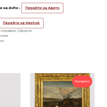
 на Avito -
Перейти на Авито
Перейти на Meshok
итографии, Офорты
ония
Оно
Экспертиза