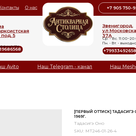
Контакты
О нас
+7 905 750-9
Звенигород,
ва
ул Московск
арксистская
 под. 5
37А
Ср. - Вс. 11:00−20
Пн. - Вт. - выходн
оренности
39686568
+7993349265
ш Avito
Наш Telegram - канал
Наш Mesh
[ПЕРВЫЙ ОТТИСК] ТАДАСИГЭ 
1969Г.
Тадасигэ Оно
SKU:
МТ246-01-26-4