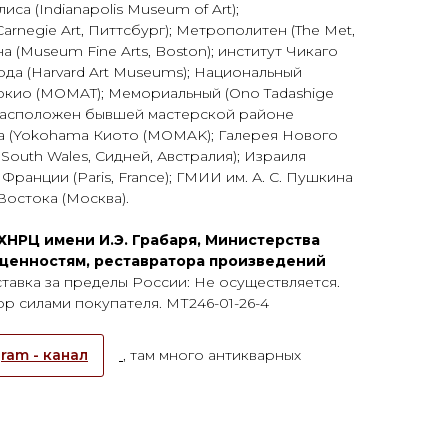
са (Indianapolis Museum of Art);
rnegie Art, Питтсбург); Метрополитен (The Met,
 (Museum Fine Arts, Boston); институт Чикаго
рварда (Harvard Art Museums); Национальный
окио (MOMAT); Мемориальный (Ono Tadashige
расположен бывшей мастерской районе
ма (Yokohama Киото (MOMAK); Галерея Нового
South Wales, Сидней, Австралия); Израиля
Франции (Paris, France); ГМИИ им. А. С. Пушкина
Востока (Москва).
ХНРЦ имени И.Э. Грабаря, Министерства
 ценностям, реставратора произведений
тавка за пределы России: Не осуществляется.
р силами покупателя. МТ246-01-26-4
ram - канал
, там много антикварных