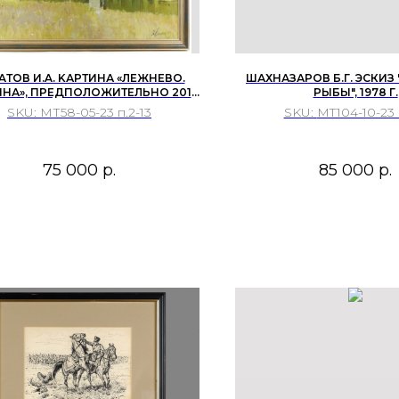
AТОВ И.A. KАРТИНА «ЛЕЖНЕВО.
ШАХНАЗАРОВ Б.Г. ЭСКИЗ
НА», ПРЕДПОЛОЖИТЕЛЬНО 2013
РЫБЫ", 1978 Г.
Г.
SKU:
МТ58-05-23 п.2-13
SKU:
MT104-10-23 
75 000
р.
85 000
р.