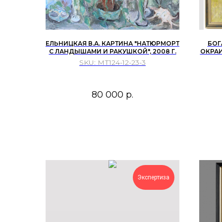
ЕЛЬНИЦКАЯ В.А. КАРТИНА "НАТЮРМОРТ
БOГ
С ЛАНДЫШАМИ И РАКУШКОЙ", 2008 Г.
ОКРАИ
SKU:
МТ124-12-23-3
80 000
р.
Экспертиза