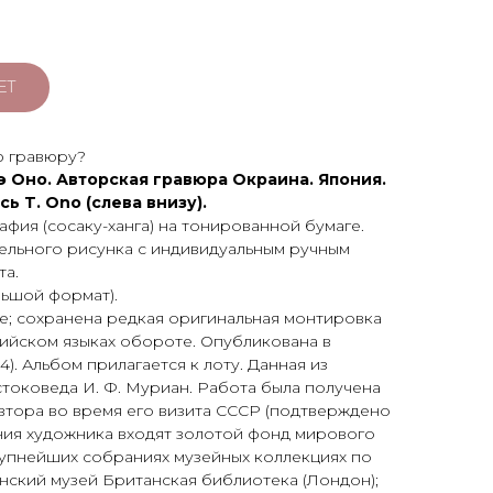
ЕТ
ю гравюру?
э Оно. Авторская гравюра Окраина. Япония.
сь T. Ono (слева внизу).
афия (сосаку-ханга) на тонированной бумаге.
ельного рисунка с индивидуальным ручным
та.
ольшой формат).
; сохранена редкая оригинальная монтировка
ийском языках обороте. Опубликована в
14). Альбом прилагается к лоту. Данная из
токоведа И. Ф. Муриан. Работа была получена
автора во время его визита СССР (подтверждено
ния художника входят золотой фонд мирового
рупнейших собраниях музейных коллекциях по
анский музей Британская библиотека (Лондон);