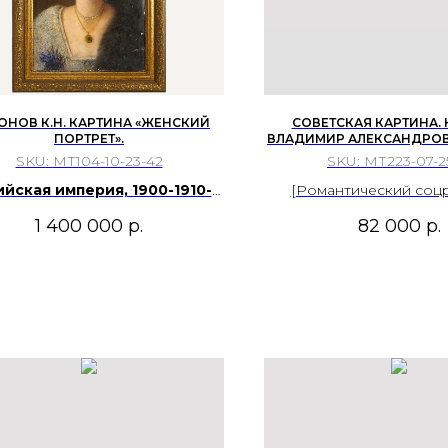
ОНОВ К.Н. КАРТИНА «ЖЕНСКИЙ
СОВЕТСКАЯ КАРТИНА.
ПОРТРЕТ».
ВЛАДИМИР АЛЕКСАНДРОВ
КНИГИ», 1951Г. ХОЛСТ, МАСЛ
SKU:
МТ104-10-23-42
SKU:
МТ223-07-2
СМ.
йская империя, 1900-1910-е
[Романтический соц
гг. Холст, масло.
Погрузитесь в советск
1 400 000
р.
82 000
р.
50-х