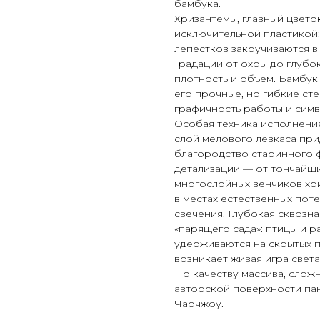
бамбука.
Хризантемы, главный цвето
исключительной пластикой:
лепестков закручиваются в
Градации от охры до глубо
плотность и объём. Бамбук
его прочные, но гибкие ст
графичность работы и сим
Особая техника исполнени
слой мелового левкаса при
благородство старинного 
детализации — от тончайши
многослойных венчиков хр
в местах естественных пот
свечения. Глубокая сквозна
«парящего сада»: птицы и 
удерживаются на скрытых п
возникает живая игра света
По качеству массива, слож
авторской поверхности пан
Чаочжоу.