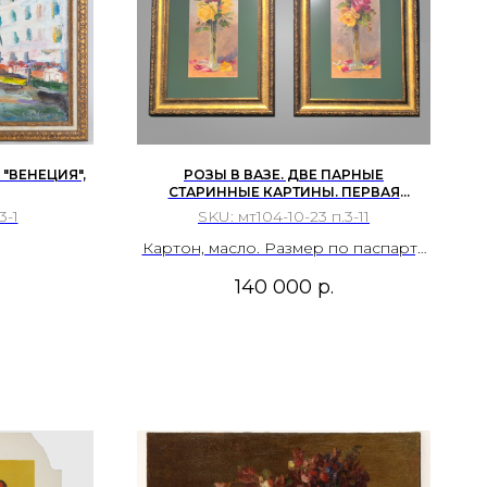
 "ВЕНЕЦИЯ",
РОЗЫ В ВАЗЕ. ДВЕ ПАРНЫЕ
СТАРИННЫЕ КАРТИНЫ. ПЕРВАЯ
ЧЕТВЕРТЬ 20 ВЕКА. ШТРУБЕЛЬ И.
3-1
SKU:
мт104-10-23 п.3-11
Картон, масло. Размер по паспарту
66х41,5 см.
140 000
р.