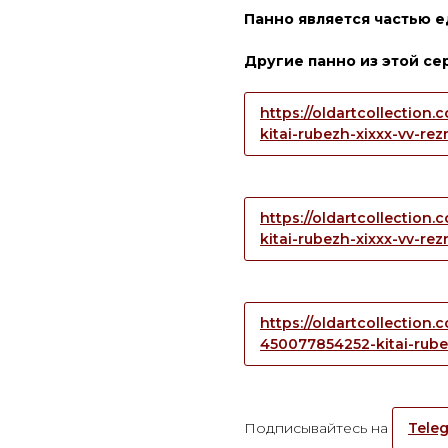
Панно является частью 
Другие панно из этой се
https://oldartcollection
kitai-rubezh-xixxx-vv-r
https://oldartcollection
kitai-rubezh-xixxx-vv-r
https://oldartcollection
450077854252-kitai-rube
Подписывайтесь на
Teleg