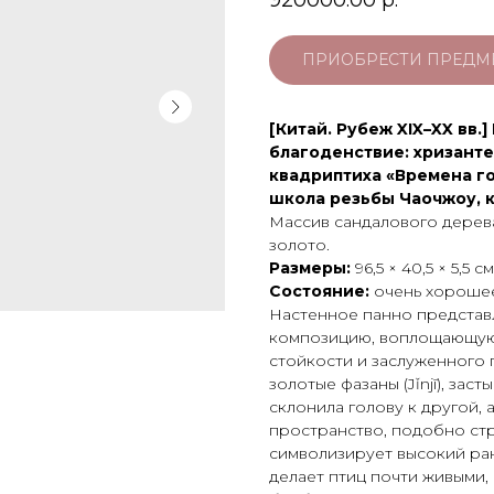
920000.00
р.
ПРИОБРЕСТИ ПРЕДМ
[Китай. Рубеж XIX–XX вв
благоденствие: хризанте
квадриптиха «Времена го
школа резьбы Чаочжоу, к
Массив сандалового дерева
золото.
Размеры:
96,5 × 40,5 × 5,5 см
Состояние:
очень хороше
Настенное панно представ
композицию, воплощающую
стойкости и заслуженного
золотые фазаны (Jǐnjī), за
склонила голову к другой,
пространство, подобно стр
символизирует высокий ран
делает птиц почти живыми,