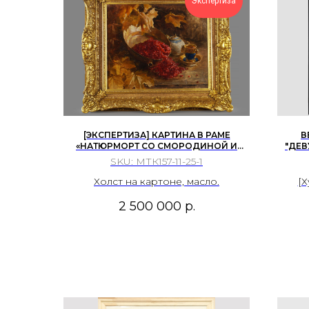
Экспертиза
[ЭКСПЕРТИЗА] КАРТИНА В РАМЕ
В
«НАТЮРМОРТ СО СМОРОДИНОЙ И
"ДЕВ
ЧАЙНЫМ СЕРВИЗОМ». 1919 Г. КЛЕВЕР
SKU:
МТК157-11-25-1
ЮЛИЙ ЮЛЬЕВИЧ (СЫН).
Холст на картоне, масло.
[Х
2 500 000
р.