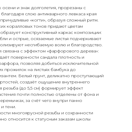
к осени и знак долголетия, прорезаны с
 благодаря слою антикварного левкаса края
 причудливые «когти», образуя сложный ритм.
ких коралловых тонов придают цветам
 образует конструктивный каркас композиции:
ебли и острые, осязаемые листья подчеркивают
волизируют несгибаемую волю и благородство.
я связана с эффектом «фарфорового дерева»:
даёт поверхности сандала плотность и
фарфора, позволяя добиться исключительной
х прожилок на листьях бамбука до
изантем. Белый грунт, деликатно проступающий
ертостей, создаёт ощущение внутреннего
я резьба (до 5,5 см) формирует эффект
растения почти полностью отделены от фона и
еремычках, за счёт чего внутри панно
 и тени.
ности многоярусной резьбы и сохранности
но относится к статусным заказам школы