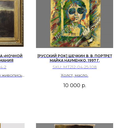
НА «НОЧНОЙ
[РУССКИЙ РОК] ШЕЧКИН В. В. ПОРТРЕТ
ЕРМАНИЯ
МАЙКА НАУМЕНКО. 1997 Г.
4-2
SKU:
МТ212-04-25-108
 живопись!
Холст, масло.
 Грабаря]
10 000
р.