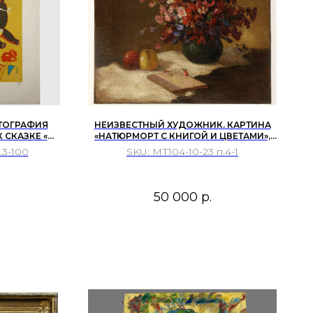
ИТОГРАФИЯ
НЕИЗВЕСТНЫЙ ХУДОЖНИК. КАРТИНА
 СКАЗКЕ «НЕ
«НАТЮРМОРТ С КНИГОЙ И ЦВЕТАМИ»,
ИГОДИТСЯ
НАЧАЛО-СЕРЕДИНА XX В.
.3-100
SKU:
МТ104-10-23 п.4-1
УШИНСКИЙ»,
XX В.
50 000
р.