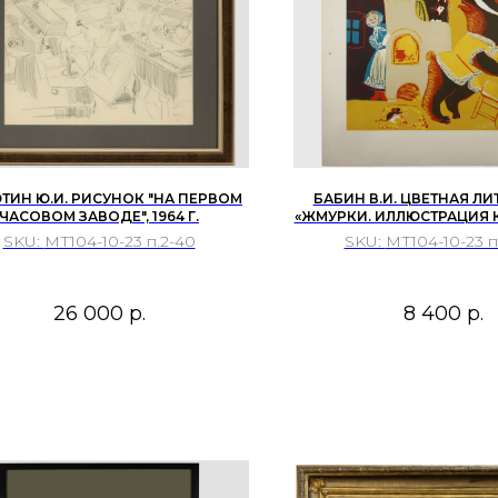
ТИН Ю.И. РИСУНОК "НА ПЕРВОМ
БАБИН В.И. ЦВЕТНАЯ Л
ЧАСОВОМ ЗАВОДЕ", 1964 Г.
«ЖМУРКИ. ИЛЛЮСТРАЦИЯ К
ПЛЮЙ В КОЛОДЕЦ – ПР
SKU:
МТ104-10-23 п.2-40
SKU:
МТ104-10-23 п
ВОДЫ НАПИТЬСЯ!», К.Д. 
ПОСЛЕДНЯЯ ТРЕТЬ 
26 000
р.
8 400
р.