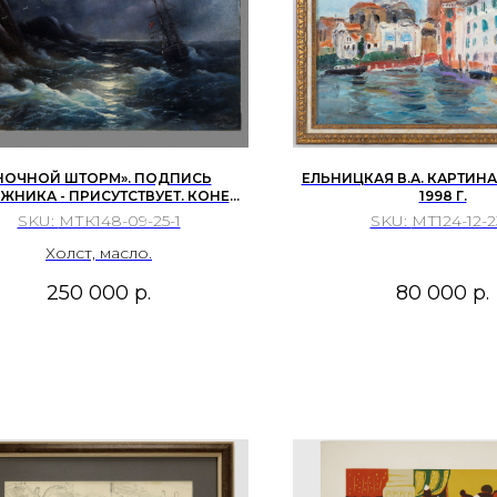
НОЧНОЙ ШТОРМ». ПОДПИСЬ
ЕЛЬНИЦКАЯ В.А. КАРТИНА
ЖНИКА - ПРИСУТСТВУЕТ. КОНЕЦ
1998 Г.
XIX - НАЧАЛО ХХ ВЕКА.
SKU:
МТК148-09-25-1
SKU:
МТ124-12-2
Холст, масло.
250 000
р.
80 000
р.