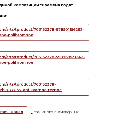
единой композиции "Времена года"
рии:
.com/arts/tproduct/703152378-978501156292-
eznoe-polihromnoe
.com/arts/tproduct/703152378-598769531242-
eznoe-polihromnoe
.com/arts/tproduct/703152378-
zh-xixxx-vv-antikvarnoe-reznoe
ram - канал
, там много антикварных