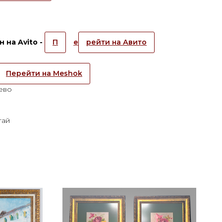
 на Avito -
П
е
рейти на Авито
Перейти на Meshok
ево
тай