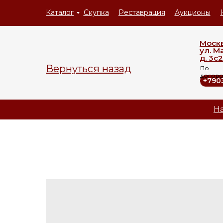
Каталог
Скупка
Реставрация
Аукционы
Моск
ул. М
д. 3с2
Вернуться назад
По
догов
+790
На