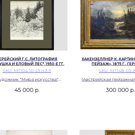
ЕРЕЙСКИЙ Г.С. ЛИТОГРАФИЯ
ХАКЕНЗЕЛЛНЕР К. КАРТИ
УШКА И ЕЛОВЫЙ ЛЕС", 1950-Е ГГ.
ПЕЙЗАЖ», 1875 Г., Г
SKU:
MT104-10-23 п.3-9
SKU:
МТ148-03-2
удожник "Мира искусства",
[Австрийская пейзажная
организации ВХУТЕМАС]
Экспертиза ВХНРЦ им.
45 000
р.
300 000
р.