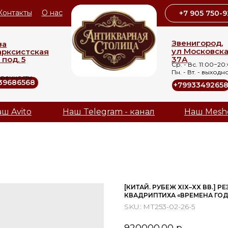
Контакты
О нас
+7 905 750-9
Звенигород,
ва
ул Московск
арксистская
 под. 5
37А
Ср. - Вс. 11:00−20
Пн. - Вт. - выходн
оренности
39686568
+7993349265
ш Avito
Наш Telegram - канал
Наш Mesh
[КИТАЙ. РУБЕЖ XIX–XX ВВ.] 
КВАДРИПТИХА «ВРЕМЕНА ГОДА
SKU:
МТ253-02-26-5