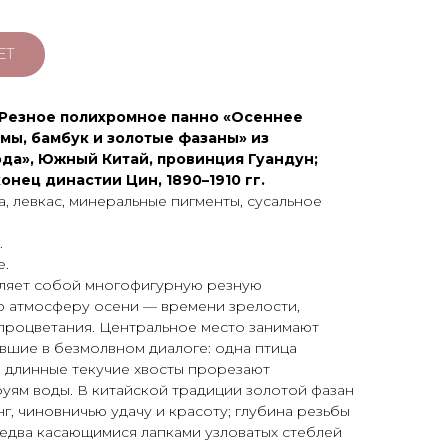
ЕТ
.] Резное полихромное панно «Осеннее
мы, бамбук и золотые фазаны» из
да», Южный Китай, провинция Гуандун;
онец династии Цин, 1890–1910 гг.
, левкас, минеральные пигменты, сусальное
.
е.
ляет собой многофигурную резную
 атмосферу осени — времени зрелости,
 процветания. Центральное место занимают
стывшие в безмолвном диалоге: одна птица
 а длинные текучие хвосты прорезают
уям воды. В китайской традиции золотой фазан
г, чиновничью удачу и красоту; глубина резьбы
 едва касающимися лапками узловатых стеблей