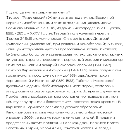
Ищите, где купить старинные книги?
Филарет (Гумилевский). Жития святых подвижниц Восточной
церкви. С изображениями святых подвижниц академика Ф.Г.
Солнцева. Издание 3-е. СПб., Издание книгопродавца И.Л. Тузова,
1898. - 260 с. + XXXVIII с. , ил. Твердый полукожаный переплет.
Формат 24,5х16 см. Архиепископ Филарет (в миру Дмитрий
Григорьевич Гумилевский, при рождении Конобеевский; 1805-1866)
- священнослужитель Русской православной церкви, библеист,
библиограф, богослов, издатель древних текстов, канонист, критик,
литургист, патролог, переводчик, церковный историк и миссионер.
Епископ Рижский и викарий Псковской епархии (1841-1848).
Епископ Харьковский и Ахтырский (1848-1857), затем получил сан
архиепископа, прослужив с ним до 1859 года. Архиепископ
Черниговский и Нежинский (1859-1866). Работал в Московской
духовной академии библиотекарем, инспектором, ректором и
заведующим кафедры церковной истории. Во время служения в
Прибалтике способствовал распространению православия: при
нём эту веру приняли более ста тысяч протестантских крестьян. В
Харькове и Чернигове развивал духовное образование.
Канонизирован в лике местночтимого святого Черниговской
епархии в 2009 г., в том же году - в лике святителей. В издании
представлены жития подвижниц Александрии, Верхнего Египта,
Палестины, Сирии, Малой Азии, Константинополя и Эллады.