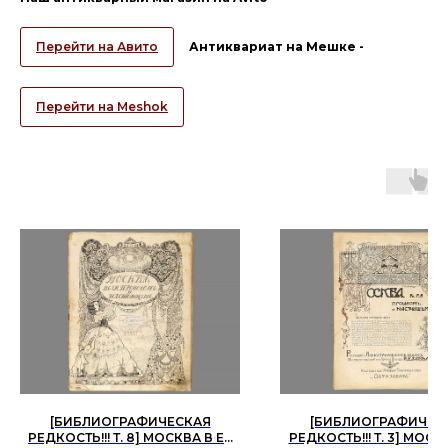
Перейти на Авито
Антиквариат на Мешке -
Перейти на Meshok
[БИБЛИОГРАФИЧЕСКАЯ
[БИБЛИОГРАФИЧЕС
РЕДКОСТЬ!!! Т. 8] МОСКВА В ЕЁ
РЕДКОСТЬ!!! Т. 3] МОСК