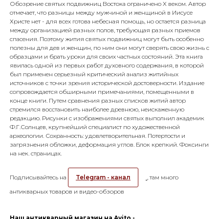
Обозрение святых подвижниц Востока ограничено X веком. Автор
отмечает, что разницы между мужчиной и женщиной в Иисусе
Христе нет - для всех готова небесная помощь, но остается разница
между организацией разных полов, требующая разных приемов
спасения. Поэтому жития святых подвижниц могут быть особенно
полезны для дев и женщин, по ним они могут сверять свою жизнь с
образцами и брать уроки для своих частных состояний. Эта книга
явилась одной из первых работ духовного содержания, в которой
был применен серьезный критический анализ житийных
источников с точки зрения исторической достоверности. Издание
сопровождается обширными примечаниями, помещенными в
конце книги. Путем сравнения разных списков житий автор
стремился восстановить наиболее древнюю, неискаженную
редакцию. Рисунки с изображениями святых выполнил академик
Ф.Г.Солнцев, крупнейший специалист по художественной
археологии. Сохранность: удовлетворительная. Потертости и
загрязнения обложки, деформация углов. Блок крепкий. Фоксинги
на нек. страницах.
Подписывайтесь на
Telegram - канал
, там много
антикварных товаров и видео-обзоров
Наш антикварный магазин на Avito -