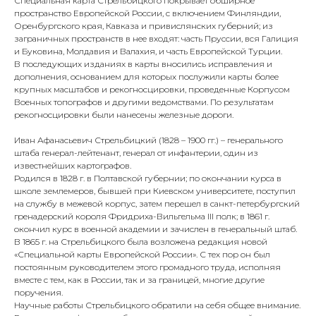
Специальная карта Стрельбицкого покрывает обширное
пространство Европейской России, с включением Финляндии,
Оренбургского края, Кавказа и привислянских губерний; из
заграничных пространств в нее входят: часть Пруссии, вся Галиция
и Буковина, Молдавия и Валахия, и часть Европейской Турции.
В последующих изданиях в карты вносились исправления и
дополнения, основанием для которых послужили карты более
крупных масштабов и рекогносцировки, проведенные Корпусом
Военных топографов и другими ведомствами. По результатам
рекогносцировки были нанесены железные дороги.
Иван Афанасьевич Стрельбицкий (1828 – 1900 гг.) – генерального
штаба генерал-лейтенант, генерал от инфантерии, один из
известнейших картографов.
Родился в 1828 г. в Полтавской губернии; по окончании курса в
школе землемеров, бывшей при Киевском университете, поступил
на службу в межевой корпус, затем перешел в санкт-петербургский
гренадерский короля Фридриха-Вильгельма III полк; в 1861 г.
окончил курс в военной академии и зачислен в генеральный штаб.
В 1865 г. на Стрельбицкого была возложена редакция новой
«Специальной карты Европейской России». С тех пор он был
постоянным руководителем этого громадного труда, исполняя
вместе с тем, как в России, так и за границей, многие другие
поручения.
Научные работы Стрельбицкого обратили на себя общее внимание.