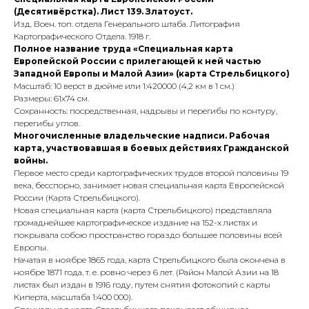
(Десятивёрстка). Лист 139. Златоуст.
Изд. Воен. топ. отдела Генерального штаба. Литография
Картографического Отдела. 1918 г.
Полное название труда «Специальная карта
Европейской России с прилегающей к ней частью
Западной Европы и Малой Азии» (карта Стрельбицкого)
Масштаб: 10 верст в дюйме или 1:420000 (4,2 км в 1 см.)
Размеры: 61х74 см.
Сохранность: посредственная, надрывы и перегибы по контуру,
перегибы углов.
Многочисленные владельческие надписи. Рабочая
карта, участвовавшая в боевых действиях Гражданской
войны.
Первое место среди картографических трудов второй половины 19
века, бесспорно, занимает новая специальная карта Европейской
России (Карта Стрельбицкого).
Новая специальная карта (карта Стрельбицкого) представляла
громаднейшее картографическое издание на 152-х листах и
покрывала собою пространство гораздо большее половины всей
Европы.
Начатая в ноябре 1865 года, карта Стрельбицкого была окончена в
ноябре 1871 года, т. е. ровно через 6 лет. (Район Малой Азии на 18
листах был издан в 1916 году, путем снятия фотокопий с карты
Киперта, масштаба 1:400 000).