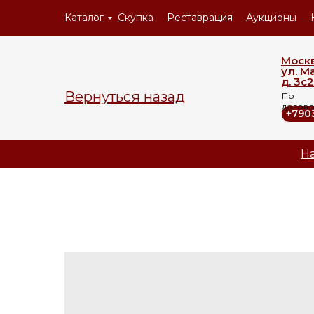
Каталог
Скупка
Реставрация
Аукционы
Моск
ул. М
д. 3с2
Вернуться назад
По
догов
+790
На