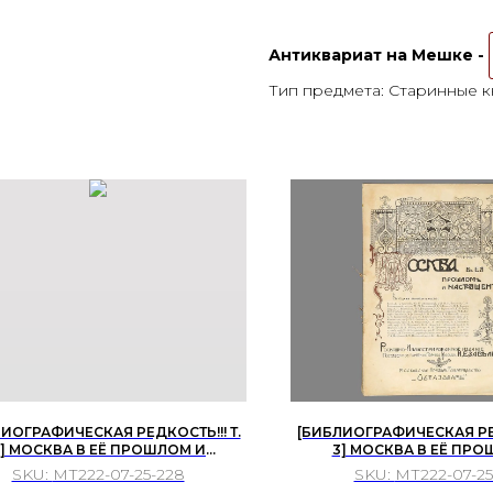
Антиквариат на Мешке -
Тип предмета: Старинные к
ИОГРАФИЧЕСКАЯ РЕДКОСТЬ!!! Т.
[БИБЛИОГРАФИЧЕСКАЯ РЕД
] МОСКВА В ЕЁ ПРОШЛОМ И
3] МОСКВА В ЕЁ ПРО
НАСТОЯЩЕМ
НАСТОЯЩЕМ
SKU:
МТ222-07-25-228
SKU:
МТ222-07-25