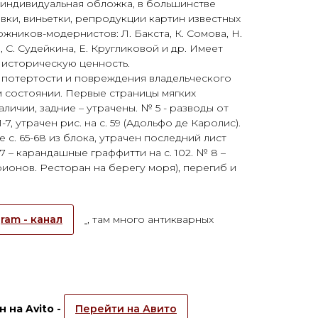
 индивидуальная обложка, в большинстве
вки, виньетки, репродукции картин известных
жников-модернистов: Л. Бакста, К. Сомова, Н.
 С. Судейкина, Е. Кругликовой и др. Имеет
 историческую ценность.
 потертости и повреждения владельческого
 состоянии. Первые страницы мягких
аличии, задние – утрачены. № 5 - разводы от
-7, утрачен рис. на с. 59 (Адольфо де Каролис).
 с. 65-68 из блока, утрачен последний лист
7 – карандашные граффитти на с. 102. № 8 –
Ларионов. Ресторан на берегу моря), перегиб и
ram - канал
, там много антикварных
 на Avito -
Перейти на Авито