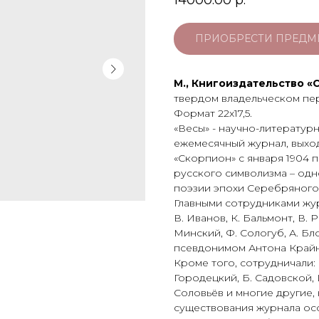
14000.00
р.
ПРИОБРЕСТИ ПРЕДМ
М., Книгоиздательство «
твердом владельческом пе
Формат 22х17,5.
«Весы» - научно-литерату
ежемесячный журнал, выхо
«Скорпион» с января 1904 п
русского символизма – одн
поэзии эпохи Серебряного 
Главными сотрудниками жур
В. Иванов, К. Бальмонт, В.
Минский, Ф. Сологуб, А. Бл
псевдонимом Антона Крайнег
Кроме того, сотрудничали: 
Городецкий, Б. Садовской, 
Соловьёв и многие другие,
существования журнала ос