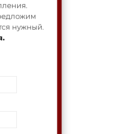
пления.
предложим
тся нужный.
я.