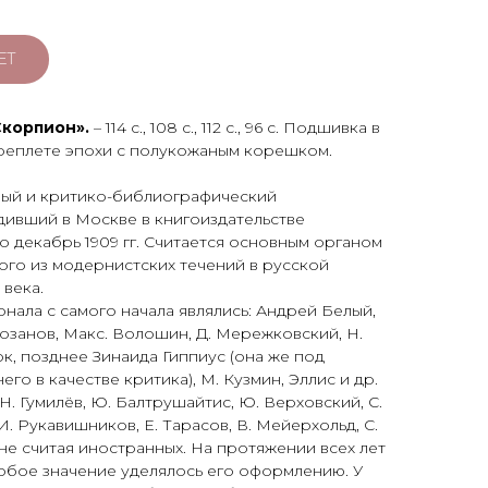
ЕТ
Скорпион».
– 114 с., 108 с., 112 с., 96 с. Подшивка в
реплете эпохи с полукожаным корешком.
рный и критико-библиографический
дивший в Москве в книгоиздательстве
о декабрь 1909 гг. Считается основным органом
ого из модернистских течений в русской
века.
нала с самого начала являлись: Андрей Белый,
 Розанов, Макс. Волошин, Д. Мережковский, Н.
ок, позднее Зинаида Гиппиус (она же под
о в качестве критика), М. Кузмин, Эллис и др.
Н. Гумилёв, Ю. Балтрушайтис, Ю. Верховский, С.
И. Рукавишников, Е. Тарасов, В. Мейерхольд, С.
 не считая иностранных. На протяжении всех лет
обое значение уделялось его оформлению. У