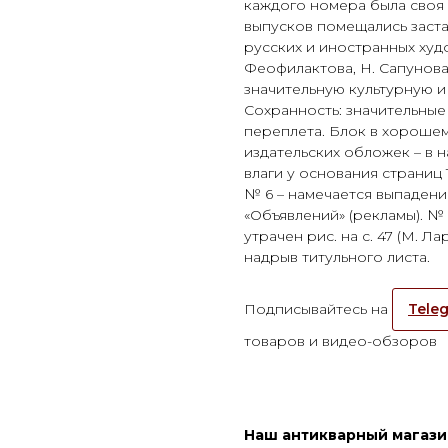
каждого номера была своя
выпусков помещались заста
русских и иностранных худо
Феофилактова, Н. Сапунова,
значительную культурную и
Сохранность: значительные
переплета. Блок в хорошем
издательских обложек – в н
влаги у основания страниц 1
№ 6 – намечается выпадение
«Объявлений» (рекламы). № 
утрачен рис. на с. 47 (М. 
надрыв титульного листа.
Подписывайтесь на
Teleg
товаров и видео-обзоров
Наш антикварный магазин