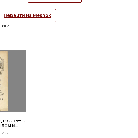
Перейти на Meshok
ниги
КОСТЬ!!! Т.
ШЛОМ И
-227