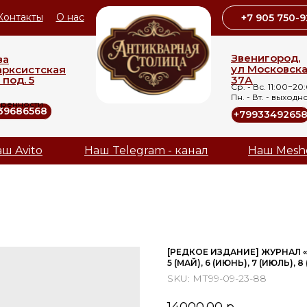
Контакты
О нас
+7 905 750-9
Звенигород,
ва
ул Московск
арксистская
 под. 5
37А
Ср. - Вс. 11:00−20
Пн. - Вт. - выходн
оренности
39686568
+7993349265
ш Avito
Наш Telegram - канал
Наш Mesh
[РЕДКОЕ ИЗДАНИЕ] ЖУРНАЛ 
5 (МАЙ), 6 (ИЮНЬ), 7 (ИЮЛЬ), 8
SKU:
МТ99-09-23-88