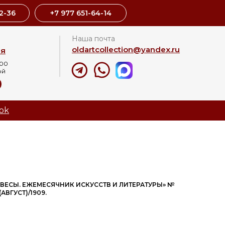
2-36
+7 977 651-64-14
Наша почта
oldartcollection@yandex.ru
ая
:00
ой
8
ok
«ВЕСЫ. ЕЖЕМЕСЯЧНИК ИСКУССТВ И ЛИТЕРАТУРЫ» №
 (АВГУСТ)/1909.