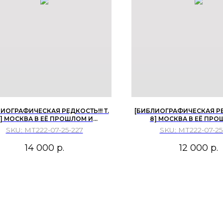
ИОГРАФИЧЕСКАЯ РЕДКОСТЬ!!! Т.
[БИБЛИОГРАФИЧЕСКАЯ РЕД
] МОСКВА В ЕЁ ПРОШЛОМ И
8] МОСКВА В ЕЁ ПРО
НАСТОЯЩЕМ
НАСТОЯЩЕМ
SKU:
МТ222-07-25-227
SKU:
МТ222-07-25
14 000
р.
12 000
р.