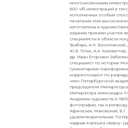
многочисленными иллюстра
600 ч/б иллюстраций в текс
исполненных особым спосо
печатания этих высококач
изготовлены в художестве
издании приняли участие в
специалисты в области иску
Грабарь, А.Н. Веселовский, 
Ю.В. Готье, А.А. Кизеветтер
др. Иван Егорович Забелин 
специалист по истории Мо
гуманитариев пореформенн
корреспондент по разряду 
член Петербургской академ
председателя Императорск
Императора Александра III
Академии художеств (с 1895
фотографии, так и репроду
Афанасьев, Маковский, В.Г.
удовлетворительная. Потёр
надрыв корешка сверху. Ца