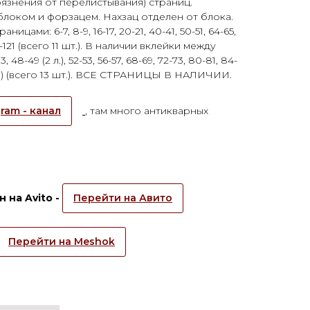
язнения от перелистывания) страниц.
локом и форзацем. Нахзац отделен от блока.
цами: 6-7, 8-9, 16-17, 20-21, 40-41, 50-51, 64-65,
 120-121 (всего 11 шт.). В наличии вклейки между
, 48-49 (2 л.), 52-53, 56-57, 68-69, 72-73, 80-81, 84-
(2 л.) (всего 13 шт.). ВСЕ СТРАНИЦЫ В НАЛИЧИИ.
ram - канал
, там много антикварных
 на Avito -
Перейти на Авито
Перейти на Meshok