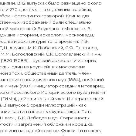
циями. В 12 выпусках было размещено около
те и 270 цветных - на отдельных вклейках,
бом - фото-тинто-гравюрой. Клише для
ественных изображений были специально
нной мастерской Брукмана в Мюнхене. В
едущие историки, археологи, москвоведы,
сства и архитектуры того времени: И.Э.
Д.Н. Анучин, М.К. Любавский, С.Ф. Платонов,
, М.М. Богословский, С.К. Богоявленский и мн.
(1820-1908/9) - русский археолог и историк,
сквы, один из крупнейших московских
ой эпохи, общественный деятель. Член-
историко-политических наук (1884), почётный
ии наук (1907), инициатор создания и товарищ
ого Российского Исторического музея имени
 (ГИМа), действительный член Императорской
). В выпуске 5 среди иллюстраций - как
кции картин известных художников: Петр
 Шварц, В.К. Лебедев и др. Сохранность:
тости и загрязнения обложки и корешка,
рапины на задней крышке. Фоксинги и следы