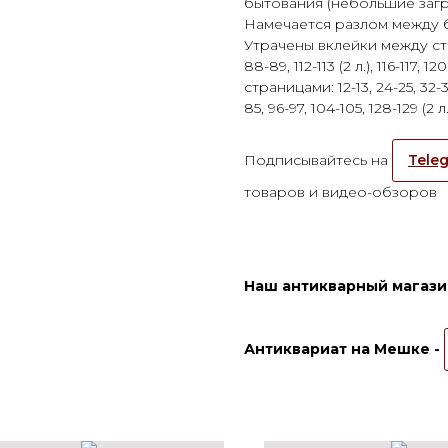
бытования (небольшие загр
Намечается разлом между б
Утрачены вклейки между страни
88-89, 112-113 (2 л.), 116-117,
страницами: 12-13, 24-25, 32-33
85, 96-97, 104-105, 128-129 
Подписывайтесь на
Teleg
товаров и видео-обзоров
Наш антикварный магазин
Антиквариат на Мешке -