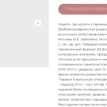
ПРИОБРЕСТИ ПРЕДМ
Ищите, где купить старинн
[Библиографическая редкост
роскошно иллюстрированно
Москвы И.Е. Забелина. Москва
с., ил., цв. вкл. Твёрдый и
Увеличенный формат (32,8х
культурное значение, пред
;Москва в её прошлом и на
посвященное памяти истори
1909-1912 гг. увидело свет
яркие моменты развития Мо
Первые 6 выпусков описыв
- период XVIII - нач. XIX вв.,
издания была посвящена и
описанию занятий, нравов
жизни, творчества, народн
был сделан на высоком на