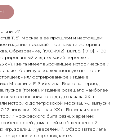
ЕТ
ые книги?
ь!!! Т. 5] Москва в её прошлом и настоящем:
е издание, посвящённое памяти историка
, Образование, [1909-1912]. Вып. 5. [1910]. - 130
ллюстрированный издательский переплёт.
25 см). Книга имеет высочайшее историческое и
ставляет большую коллекционную ценность.
стоящем; - иллюстрированное издание ,
ка Москвы И.Е. Забелина. Всего за период
 12 выпусков (томов). Издание освещало наиболее
сквы с основания города до начала ХХ в.
али историю допетровской Москвы, 7-9 выпуски
 10-12 выпуски - XIX - нач. XX в. Большая часть
стории московского быта разных времён:
, особенностей домашней и общественной
ых игр, зрелищ и увеселений. Обзор материала
учном уровне и сопровождается