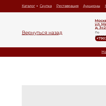
Каталог
Скупка
Реставрация
Аукционы
Моск
ул. М
д. 3с2
Вернуться назад
По
догов
+790
На