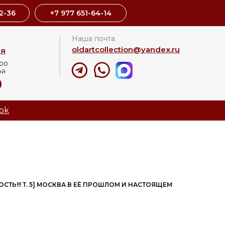
2-36
+7 977 651-64-14
Наша почта
oldartcollection@yandex.ru
ая
:00
ой
8
ok
ТЬ!!! Т. 5] МОСКВА В ЕЁ ПРОШЛОМ И НАСТОЯЩЕМ