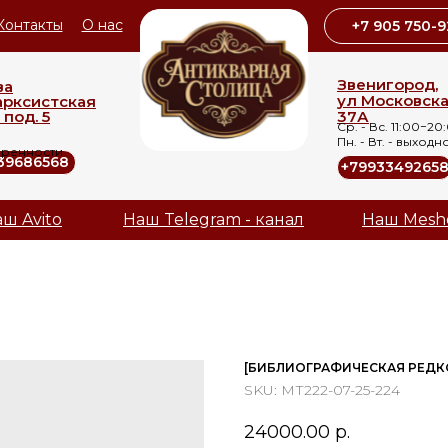
Контакты
О нас
+7 905 750-9
Звенигород,
ва
ул Московск
арксистская
 под. 5
37А
Ср. - Вс. 11:00−20
Пн. - Вт. - выходн
оренности
39686568
+7993349265
ш Avito
Наш Telegram - канал
Наш Mesh
[БИБЛИОГРАФИЧЕСКАЯ РЕДКОС
SKU:
МТ222-07-25-224
24000.00
р.