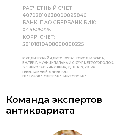
РАСЧЕТНЫЙ СЧЕТ:
40702810638000095840
БАНК: ПАО СБЕРБАНК БИК:
044525225
КОРР. СЧЕТ:
30101810400000000225
ЮРИДИЧЕСКИЙ АДРЕС: 107143, ГОРОД МОСКВА,
ВН.ТЕР.Г. МУНИЦИПАЛЬНЫЙ ОКРУГ МЕТРОГОРОДОК,
УЛ НИКОЛАЯ ХИМУШИНА, Д. 15, К. 2, КВ. 46
ГЕНЕРАЛЬНЫЙ ДИРЕКТОР:
ГЛАЗУНОВА СВЕТЛАНА ВИКТОРОВНА
Команда экспертов
антиквариата