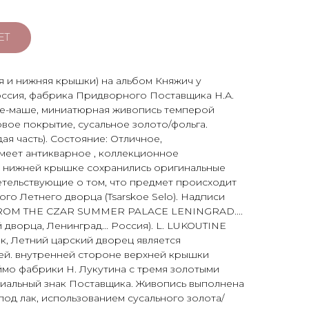
ЕТ
я и нижняя крышки) на альбом Княжич у
оссия, фабрика Придворного Поставщика Н.А.
апье-маше, миниатюрная живопись темперой
вое покрытие, сусальное золото/фольга.
ждая часть). Состояние: Отличное,
меет антикварное , коллекционное
а нижней крышке сохранились оригинальные
етельствующие о том, что предмет происходит
го Летнего дворца (Tsarskoe Selo). Надписи
FROM THE CZAR SUMMER PALACE LENINGRAD....
дворца, Ленинград... Россия). L. LUKOUTINE
ик, Летний царский дворец является
й. внутренней стороне верхней крышки
мо фабрики Н. Лукутина с тремя золотыми
иальный знак Поставщика. Живопись выполнена
под лак, использованием сусального золота/