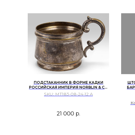
ПОДСТАКАННИК В ФОРМЕ КАДКИ
ШТО
РОССИЙСКАЯ ИМПЕРИЯ NORBLIN & CO
БА
ВАРШАВА 70 Е ГОДЫ 19 ВЕКА
В
SKU:
МТ183-08-24-12 А
Ко
вы
21 000
р.
рел