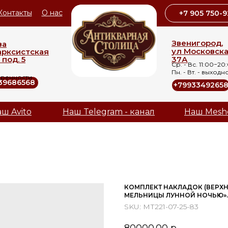
Контакты
О нас
+7 905 750-9
Звенигород,
ва
ул Московск
арксистская
 под. 5
37А
Ср. - Вс. 11:00−20
Пн. - Вт. - выходн
оренности
39686568
+7993349265
ш Avito
Наш Telegram - канал
Наш Mesh
КОМПЛЕКТ НАКЛАДОК (ВЕРХН
МЕЛЬНИЦЫ ЛУННОЙ НОЧЬЮ». .
SKU:
МТ221-07-25-83