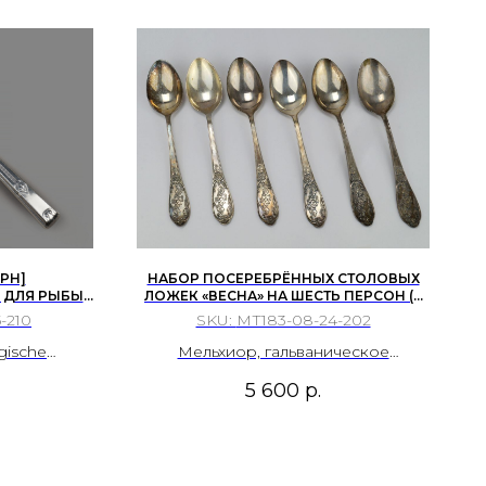
РН]
НАБОР ПОСЕРЕБРЁННЫХ СТОЛОВЫХ
ДЛЯ РЫБЫ:
ЛОЖЕК «ВЕСНА» НА ШЕСТЬ ПЕРСОН (6
ГЕРМАНИЯ,
ПРЕДМЕТОВ) В ПЕНАЛЕ, ЗАВОД
-210
SKU:
МТ183-08-24-202
«МСТЁРСКИЙ ЮВЕЛИР», ПОС. МСТЁРА
СССР, 1977 ГОД.
gische
Мельхиор, гальваническое
тембергская
серебрение; штамп, полировка.
5 600
р.
одству
елий)