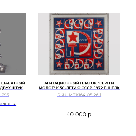
Й ШАБАТНЫЙ
АГИТАЦИОННЫЙ ПЛАТОК "СЕРП И
ДВУХ ШТУК.
МОЛОТ" К 50-ЛЕТИЮ СССР. 1972 Г. ШЕЛК
ССИЙСКОЙ
-293
SKU:
МТК164-05-26-1
ТЬ 19 ВЕКА.
еканка,
вка.
40 000
р.