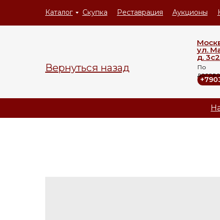
Каталог
Скупка
Реставрация
Аукционы
Моск
ул. М
д. 3с2
Вернуться назад
По
догов
+790
На