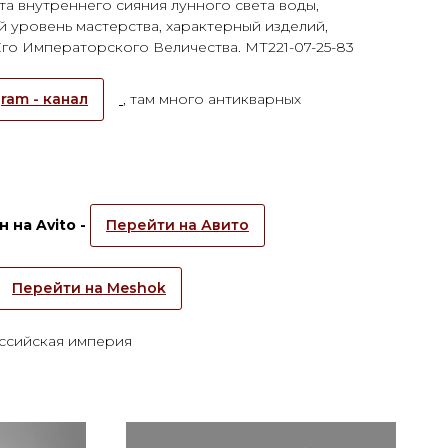
та внутреннего сияния лунного света воды,
 уровень мастерства, характерный изделий,
го Императорского Величества. МТ221-07-25-83
ram - канал
, там много антикварных
 на Avito -
Перейти на Авито
Перейти на Meshok
ссийская империя