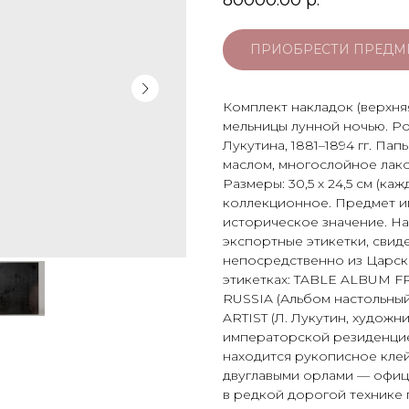
80000.00
р.
ПРИОБРЕСТИ ПРЕДМ
Комплект накладок (верхня
мельницы лунной ночью. Р
Лукутина, 1881–1894 гг. П
маслом, многослойное лако
Размеры: 30,5 х 24,5 см (ка
коллекционное. Предмет и
историческое значение. Н
экспортные этикетки, свид
непосредственно из Царско
этикетках: TABLE ALBUM 
RUSSIA (Альбом настольный 
ARTIST (Л. Лукутин, художн
императорской резиденцие
находится рукописное клей
двуглавыми орлами — офиц
в редкой дорогой технике 