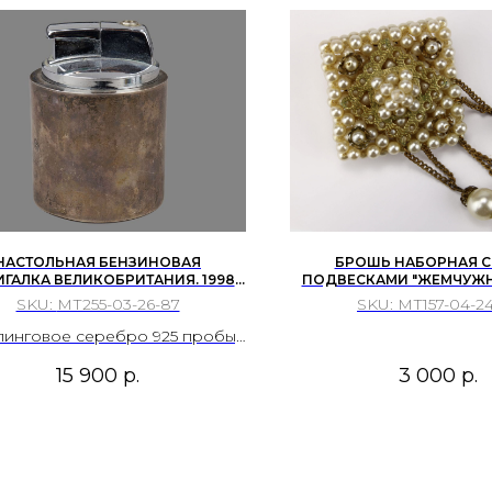
НАСТОЛЬНАЯ БЕНЗИНОВАЯ
БРОШЬ НАБОРНАЯ С
ГАЛКА ВЕЛИКОБРИТАНИЯ. 1998
ПОДВЕСКАМИ "ЖЕМЧУЖН
. В КОРПУСЕ ИЗ СТЕРЛИНГОВОГО
ЧЕХОСЛОВАКИЯ 60-
SKU:
МТ255-03-26-87
SKU:
МТ157-04-24
БРА. ЮВЕЛИРНЫЙ ДОМ MAPPIN &
 (МАППИН И ВЕББ). БИРМИНГЕМ
линговое серебро 925 пробы,
с (внутренний утяжелитель),
15 900
р.
3 000
р.
талл, хромирование; штамп,
жественное литьё, полировка,
монтировка.