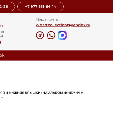
2-36
+7 977 651-64-14
Наша почта
oldartcollection@yandex.ru
ая
:00
ой
8
ok
ЯЯ И НИЖНЯЯ КРЫШКИ) НА АЛЬБОМ «КНЯЖИЧ У
..