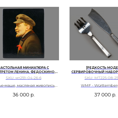
НАСТОЛЬНАЯ МИНИАТЮРА С
[РЕДКОСТЬ МОДЕ
ТРЕТОМ ЛЕНИНА. ФЕДОСКИНО,
СЕРВИРОВОЧНЫЙ НАБОР 
Р, ВТОРАЯ ПОЛОВИНА ХХ ВЕКА.
ЛОПАТКА И ВИЛКА. WMF 
SKU:
мт259-04-26-6
SKU:
МТ225-08-25
1890-1903 ГГ.
ье‑маше, масляная живопись,
WMF - Württember
к, металлическая подставка.
Metallwarenfabrik (Вюр
36 000
р.
37 000
р.
фабрика по произв
металлических изд