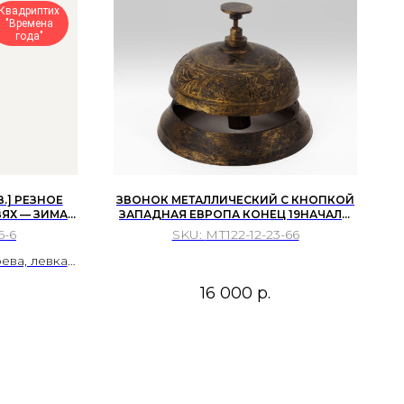
зимый с
Квадриптих
"Времена
называют
года"
йского
В.] РЕЗНОЕ
ЗВОНОК МЕТАЛЛИЧЕСКИЙ С КНОПКОЙ
ЯХ — ЗИМА»
ЗАПАДНАЯ ЕВРОПА КОНЕЦ 19НАЧАЛО
ЕНА ГОДА»
20 ВЕКОВ
6-6
SKU:
МТ122-12-23-66
Я ЦИН 1880–
ва, левкас,
 сусальное
16 000
р.