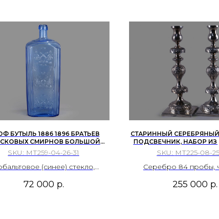
Ф БУТЫЛЬ 1886 1896 БРАТЬЕВ
СТАРИННЫЙ СЕРЕБРЯНЫ
РСКОВЫХ СМИРНОВ БОЛЬШОЙ
ПОДСВЕЧНИК, НАБОР ИЗ 
ОДОЧНЫЙ ЧЕТВЕРТЬ ВЕДРА
ПОЛЬША В СОСТАВЕ РО
SKU:
МТ259-04-26-31
SKU:
МТ225-08-25
РОССИЙСКАЯ ИМПЕРИЯ
ИМПЕРИИ, ПОСЛЕДНЯЯ ТРЕ
бальтовое (синее) стекло,
Серебро 84 пробы, ч
дувка в разъемную форму,
штамповка, проби
72 000
р.
255 000
р.
ьефное прессование, ручное
формование горлышка.