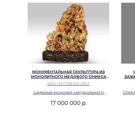
МОНУМЕНТАЛЬНАЯ СКУЛЬПТУРА ИЗ
МОНОЛИТНОГО МЕДОВОГО ОНИКСА
ЗАЖИ
«ТРИУМФ ДРАКОНА И ФЕНИКСА»
ГОД 
SKU:
МТ253-02-26-2
КИТАЙ. КОНЕЦ XX – НАЧАЛО XXI ВЕКА.
СЕРЕ
WEBB
Цельный монолит натурального
Стер
кальцитового оникса
гип
17 000 000
р.
ме
худо