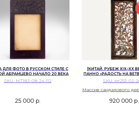
традиционно приво
курортов. Остенде 
«королевой бельги
побережья».
 ДЛЯ ФОТО В РУССКОМ СТИЛЕ С
[КИТАЙ. РУБЕЖ XIX–XX В
Й АБРАМЦЕВО НАЧАЛО 20 ВЕКА
ПАННО «РАДОСТЬ НА ВЕТВ
ИЗ КВАДРИПТИХА «ВРЕМ
SKU:
МТ183-08-24-112
SKU:
мт253-02-2
КИТАЙ ПОЗДНЯЯ ДИНАСТИ
1910 ГГ.
Массив сандалового дере
минеральные пигменты,
25 000
р.
920 000
р.
золото.