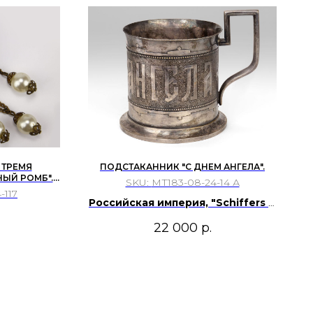
 ТРЕМЯ
ПОДСТАКАННИК "С ДНЕМ АНГЕЛА".
ЫЙ РОМБ".
SKU:
МТ183-08-24-14 А
Е ГГ.
-117
Российская империя, "Schiffers &
Co", Варшава, конец 19 века.
22 000
р.