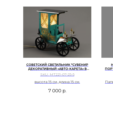
СОВЕТСКИЙ СВЕТИЛЬНИК "СУВЕНИР
ДЕКОРАТИВНЫЙ «АВТО-КАРЕТА» В
ПОР
ОРИГИНАЛЬНОЙ КОРОБКЕ. МЭЛЗ, 1970-
ССС
SKU:
МТ221-07-25-5
1980-Е ГГ. ШИЛЬДИК "ИВАН ДА МАРЬЯ"
высота 15 см, длина 15 см.
Пап
ла
7 000
р.