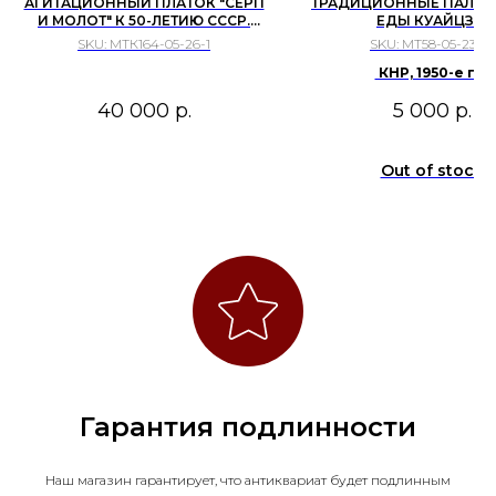
АГИТАЦИОННЫЙ ПЛАТОК "СЕРП
ТРАДИЦИОННЫЕ ПАЛОЧ
И МОЛОТ" К 50-ЛЕТИЮ СССР.
ЕДЫ КУАЙЦЗЫ
1972 Г. ШЕЛК
SKU:
МТК164-05-26-1
SKU:
МТ58-05-23-10
КНР, 1950-е гг.
40 000
р.
5 000
р.
Out of stock
Гарантия подлинности
Наш магазин гарантирует, что антиквариат будет подлинным