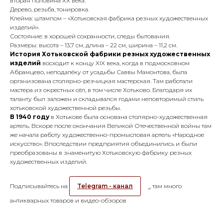
вторая половина ХХ века.
Дерево, резьба, тонировка.
Клейма: штампом – «Хотьковская фабрика резных художественных
изделий».
Состояние: в хорошей сохранности, следы бытования.
Размеры: высота – 13,7 см, длина – 22 см, ширина – 11,2 см.
История Хотьковской фабрики резных художественных
изделий
восходит к концу XIX века, когда в подмосковном
Абрамцево, неподалёку от усадьбы Саввы Мамонтова, была
организована столярно-резчицкая мастерская. Там работали
мастера из окрестных сёл, в том числе Хотьково. Благодаря их
таланту был заложен и складывался годами неповторимый стиль
хотьковской художественной резьбы.
В 1940 году
в Хотькове была основана столярно-художественная
артель. Вскоре после окончания Великой Отечественной войны там
же начала работу художественно-промысловая артель «Народное
искусство». Впоследствии предприятия объединились и были
преобразованы в знаменитую Хотьковскую фабрику резных
художественных изделий.
Подписывайтесь на
Telegram - канал
, там много
антикварных товаров и видео-обзоров