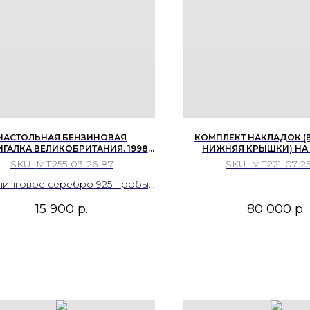
НАСТОЛЬНАЯ БЕНЗИНОВАЯ
КОМПЛЕКТ НАКЛАДОК (
ГАЛКА ВЕЛИКОБРИТАНИЯ. 1998
НИЖНЯЯ КРЫШКИ) НА
. В КОРПУСЕ ИЗ СТЕРЛИНГОВОГО
«КНЯЖИЧ У МЕЛЬНИЦЫ
SKU:
МТ255-03-26-87
SKU:
МТ221-07-2
БРА. ЮВЕЛИРНЫЙ ДОМ MAPPIN &
НОЧЬЮ». ...
 (МАППИН И ВЕББ). БИРМИНГЕМ
линговое серебро 925 пробы,
с (внутренний утяжелитель),
15 900
р.
80 000
р.
талл, хромирование; штамп,
жественное литьё, полировка,
монтировка.