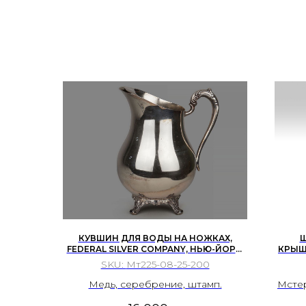
плакирование (серебрение),
монтировка, чеканка, гравировка,
накладное серебро.
КУВШИН ДЛЯ ВОДЫ НА НОЖКАХ,
Ш
FEDERAL SILVER COMPANY, НЬЮ-ЙОРК,
КРЫШ
АМЕРИКА, 1920-1960-Е ГГ.
НА
SKU:
Мт225-08-25-200
Медь, серебрение, штамп.
Мстер
Пода