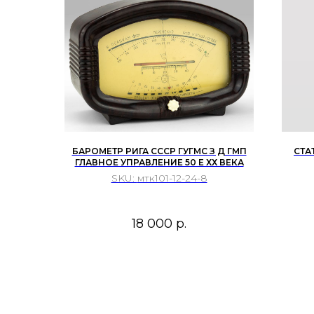
БАРОМЕТР РИГА СССР ГУГМС З Д ГМП
СТА
ГЛАВНОЕ УПРАВЛЕНИЕ 50 Е ХХ ВЕКА
ХУД
SKU:
мтк101-12-24-8
18 000
р.