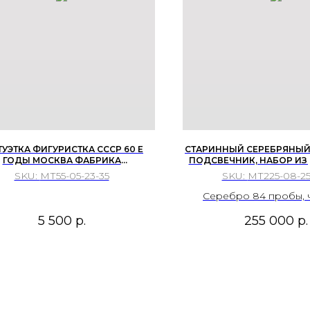
ТУЭТКА ФИГУРИСТКА СССР 60 Е
СТАРИННЫЙ СЕРЕБРЯНЫ
ГОДЫ МОСКВА ФАБРИКА
ПОДСВЕЧНИК, НАБОР ИЗ 
ОЖЕСТВЕННЫХ ИЗДЕЛИЙ ФХИ
ПОЛЬША В СОСТАВЕ РО
SKU:
МТ55-05-23-35
SKU:
МТ225-08-25
ИМПЕРИИ, ПОСЛЕДНЯЯ ТРЕ
Серебро 84 пробы, ч
штамповка, проби
5 500
р.
255 000
р.