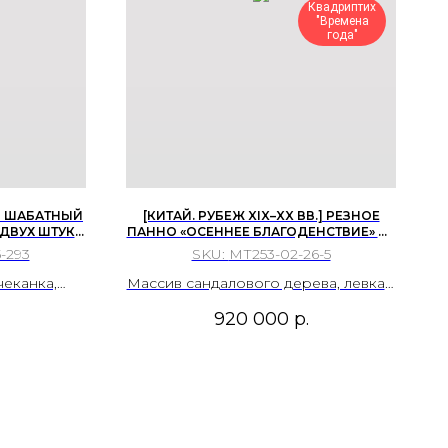
Квадриптих
"Времена
года"
Й ШАБАТНЫЙ
[КИТАЙ. РУБЕЖ XIX–XX ВВ.] РЕЗНОЕ
ДВУХ ШТУК.
ПАННО «ОСЕННЕЕ БЛАГОДЕНСТВИЕ» ИЗ
ССИЙСКОЙ
КВАДРИПТИХА «ВРЕМЕНА ГОДА» КИТАЙ
-293
SKU:
МТ253-02-26-5
ТЬ 19 ВЕКА.
ПОЗДНЯЯ ДИНАСТИЯ ЦИН 1880–1910 ГГ.
еканка,
Массив сандалового дерева, левкас,
вка.
минеральные пигменты, сусальное
920 000
р.
золото.