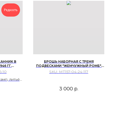
Редкость
АННИК В
БРОШЬ НАБОРНАЯ С ТРЕМЯ
946 ГГ.
ПОДВЕСКАМИ "ЖЕМЧУЖНЫЙ РОМБ".
 ФАБРИКА,
ЧЕХОСЛОВАКИЯ 60-Е ГГ.
6-10
SKU:
МТ157-04-24-117
мп, литьё,
вка.
3 000
р.