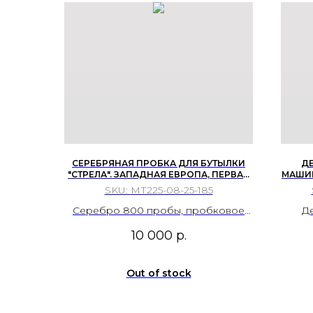
СЕРЕБРЯНАЯ ПРОБКА ДЛЯ БУТЫЛКИ
Д
"СТРЕЛА". ЗАПАДНАЯ ЕВРОПА, ПЕРВАЯ
МАШИН
ПОЛОВИНА ХХ ВЕКА.
SKU:
МТ225-08-25-185
Серебро 800 пробы, пробковое
Д
дерево.
маши
10 000
р.
Же
30х1
Ест
Out of stock
вр
то
р