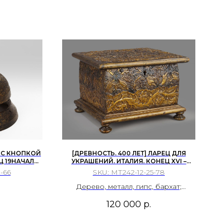
на такелаже. Изящный парусник из
перламутра и позолоченной латуни
из Остенде, Бельгия. Сувенир,
традиционно привозимый с
курортов. Остенде называют
«королевой бельгийского
побережья».
 С КНОПКОЙ
[ДРЕВНОСТЬ. 400 ЛЕТ] ЛАРЕЦ ДЛЯ
Ц 19НАЧАЛО
УКРАШЕНИЙ. ИТАЛИЯ. КОНЕЦ XVI –
НАЧАЛО XVII ВЕКА. ИТАЛИЯ.
-66
SKU:
МТ242-12-25-78
Дерево, металл, гипс, бархат;
пастилья, тонировка.
120 000
р.