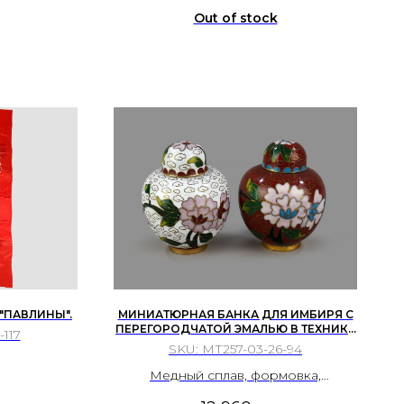
Out of stock
"ПАВЛИНЫ".
МИНИАТЮРНАЯ БАНКА ДЛЯ ИМБИРЯ С
ПЕРЕГОРОДЧАТОЙ ЭМАЛЬЮ В ТЕХНИКЕ
-117
КЛУАЗОНЕ. ДВЕ ШТУКИ. КИТАЙ.
SKU:
МТ257-03-26-94
Медный сплав, формовка,
перегородчатая эмаль, золочение.