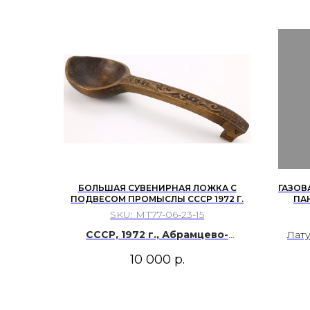
элем
конс
по
раз
а
маль
БОЛЬШАЯ СУВЕНИРНАЯ ЛОЖКА С
ГАЗОВ
ПОДВЕСОМ ПРОМЫСЛЫ СССР 1972 Г.
ПА
«R
SKU:
МТ77-06-23-15
ЗАПА
СССР, 1972 г., Абрамцево-
Лату
кудринская резьба, дерево,
10 000
р.
морилка, лак.