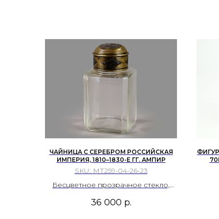
ЧАЙНИЦА С СЕРЕБРОМ РОССИЙСКАЯ
ФИГУР
ИМПЕРИЯ, 1810–1830-Е ГГ. АМПИР
70
SKU:
МТ259-04-26-23
Бесцветное прозрачное стекло,
ручная выдувка в форму, свободное
36 000
р.
формование, шлифовка и
полировка граней; латунь,