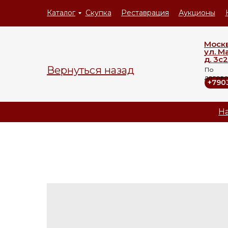
Каталог
Скупка
Реставрация
Аукционы
Моск
ул. М
д. 3с2
Вернуться назад
По
догов
+790
На