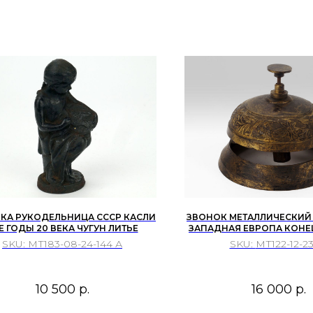
КА РУКОДЕЛЬНИЦА СССР КАСЛИ
ЗВОНОК МЕТАЛЛИЧЕСКИЙ
Е ГОДЫ 20 ВЕКА ЧУГУН ЛИТЬЕ
ЗАПАДНАЯ ЕВРОПА КОНЕ
20 ВЕКОВ
SKU:
МТ183-08-24-144 А
SKU:
МТ122-12-23
10 500
р.
16 000
р.