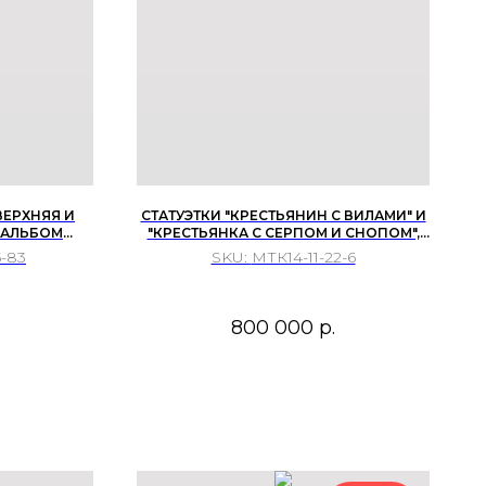
ВЕРХНЯЯ И
СТАТУЭТКИ "КРЕСТЬЯНИН С ВИЛАМИ" И
 АЛЬБОМ
"КРЕСТЬЯНКА С СЕРПОМ И СНОПОМ",
 ЛУННОЙ
1920-Е ГГ.
5-83
SKU:
МТК14-11-22-6
800 000
р.