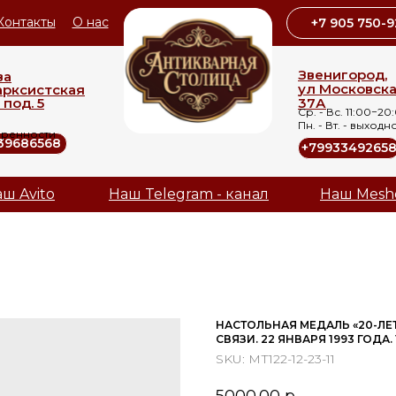
Контакты
О нас
+7 905 750-9
Звенигород,
ва
ул Московск
арксистская
 под. 5
37А
Ср. - Вс. 11:00−20
Пн. - Вт. - выходн
оренности
39686568
+7993349265
ш Avito
Наш Telegram - канал
Наш Mesh
НАСТОЛЬНАЯ МЕДАЛЬ «20-Л
СВЯЗИ. 22 ЯНВАРЯ 1993 ГОДА. 1
SKU:
МТ122-12-23-11