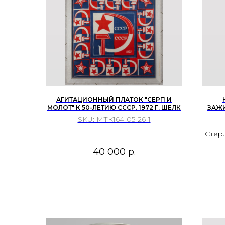
АГИТАЦИОННЫЙ ПЛАТОК "СЕРП И
МОЛОТ" К 50-ЛЕТИЮ СССР. 1972 Г. ШЕЛК
ЗАЖИ
ГОД 
SKU:
МТК164-05-26-1
СЕРЕ
WEBB
Стер
гип
40 000
р.
ме
худо