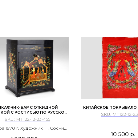
КАФЧИК-БАР С ОТКИДНОЙ
КИТАЙСКОЕ ПОКРЫВАЛО 
КОЙ С РОСПИСЬЮ ПО РУССКОЙ
SKU:
МТ122-12-23
РОДНОЙ СКАЗКЕ «ВАСИЛИСА
SKU:
МТ122-12-23-455
ПРЕКРАСНАЯ».
а 1970 г. Художник П. Соснин.
10 500
р.
рок Генеральному секретарю