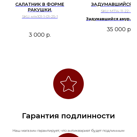
САЛАТНИК В ФОРМЕ
ЗАДУМАВШИЙСЯ А
РАКУШКИ.
SKU:
МТ14-11-22- 4 
SKU:
мтк101-1-01-25-1
Задумавшийся амур. Г
Хёхст, конец XIX в. H
35 000
р.
Manufactory.
3 000
р.
Гарантия подлинности
Наш магазин гарантирует, что антиквариат будет подлинным