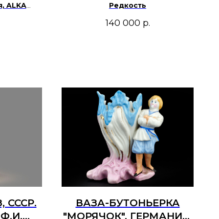
я, ALKA
Редкость
е годы ХХ
140 000
р.
, СССР.
ВАЗА-БУТОНЬЕРКА
 Ф.И.
"МОРЯЧОК". ГЕРМАНИЯ,