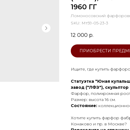
1960 ГГ
Ломоносовский фарфоровы
SKU:
Мт59-05-23-3
12 000
р.
ПРИОБРЕСТИ ПРЕДМ
Ищите, где купить фарфоро
Статуэтка "Юная купаль
завод ("ЛФЗ"), скульптор 
Фарфор, полихромная росп
Размер: высота 16 см.
Состояние:
коллекционно
Хотите купить фарфор фабр
Конаково и пр. в Москве?
Переходите на страницу