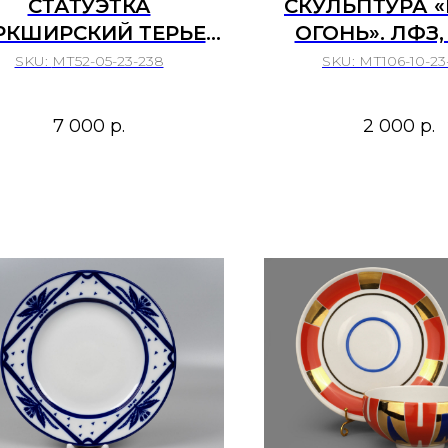
СТАТУЭТКА
СКУЛЬПТУРА «
РКШИРСКИЙ ТЕРЬЕР
ОГОНЬ». ЛФЗ,
ЕРМАНИЯ ГДР 70Е
СССР. 1960-Е 
SKU:
МТ52-05-23-238
SKU:
МТ106-10-23-
7 000
р.
2 000
р.