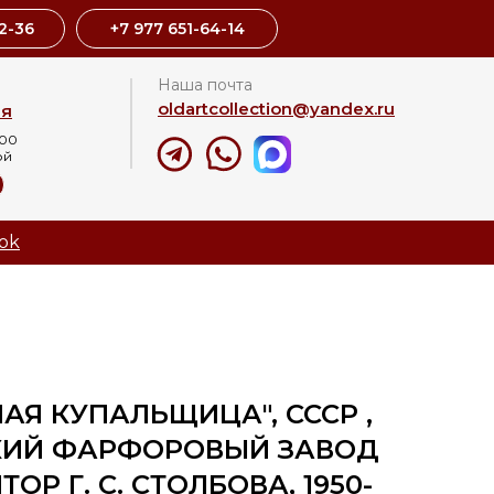
2-36
+7 977 651-64-14
Наша почта
oldartcollection@yandex.ru
ая
:00
ой
8
ok
АЯ КУПАЛЬЩИЦА", СССР ,
ИЙ ФАРФОРОВЫЙ ЗАВОД
ТОР Г. С. СТОЛБОВА, 1950-