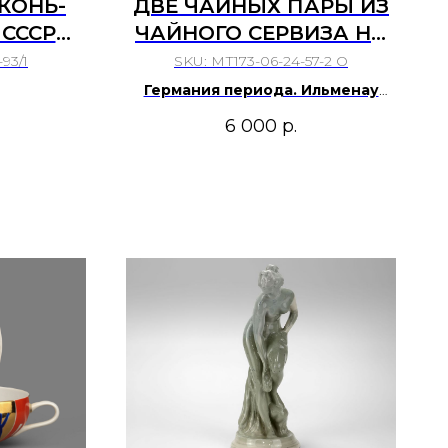
КОНЬ-
ДВЕ ЧАЙНЫХ ПАРЫ ИЗ
 СССР
ЧАЙНОГО СЕРВИЗА НА
ГОДЫ.
ФОРМЕ FOSCA.
93/1
SKU:
МТ173-06-24-57-2 О
Германия периода. Ильменау
(Ilmenau), ГДР 1949-1973 гг.
6 000
р.