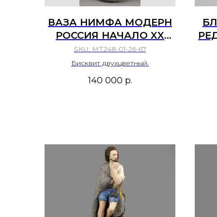
ВАЗА НИМФА МОДЕРН
БЛ
РОССИЯ НАЧАЛО XX
РЕ
ВЕКА ФАБРИКА
SKU:
МТ248-01-26-67
КУЗНЕЦОВА В
Бисквит двухцветный.
ВЕРБИЛКАХ
140 000
р.