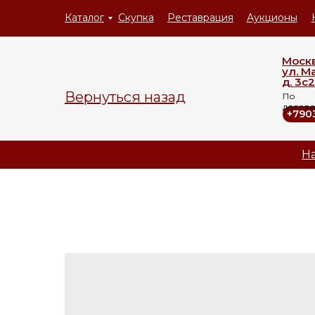
Каталог
Скупка
Реставрация
Аукционы
Моск
ул. М
д. 3с2
Вернуться назад
По
догов
+790
На