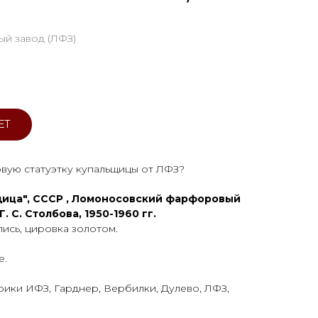
й завод (ЛФЗ)
ЕТ
вую статуэтку купальщицы от ЛФЗ?
щица", СССР , Ломоносовский фарфоровый
Г. С. Столбова, 1950-1960 гг.
ись, цировка золотом.
е.
ики ИФЗ, Гарднер, Вербилки, Дулево, ЛФЗ,