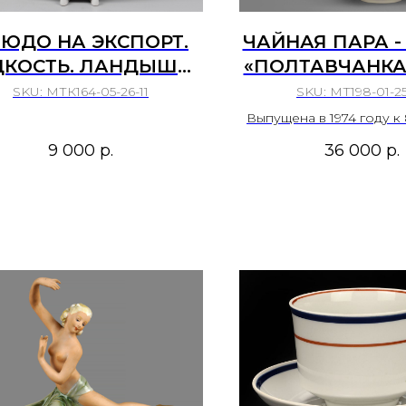
ЮДО НА ЭКСПОРТ.
ЧАЙНАЯ ПАРА -
ДКОСТЬ. ЛАНДЫШИ.
«ПОЛТАВЧАНКА»
СССР ЛФЗ, 1970-Е
1965–1991 Г
SKU:
МТК164-05-26-11
SKU:
МТ198-01-2
ПОЛТАВСК
Выпущена в 1974 году к
ФАРФОРОВЫЙ 
Полтавы.
9 000
р.
36 000
р.