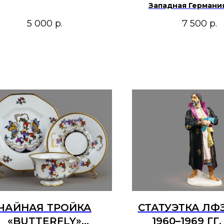
Западная Германи
KUNST/KAISER, 1970-
5 000
р.
7 500
р.
века.
ЧАЙНАЯ ТРОЙКА
СТАТУЭТКА ЛФЗ
«BUTTERFLY»
1960–1969 ГГ.