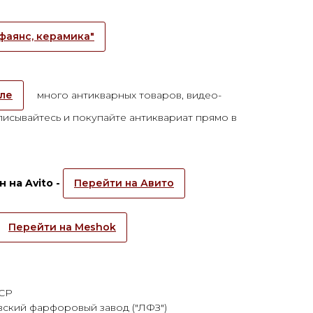
фаянс, керамика"
але
много антикварных товаров, видео-
исывайтесь и покупайте антиквариат прямо в
 на Avito -
Перейти на Авито
Перейти на Meshok
ССР
ский фарфоровый завод ("ЛФЗ")