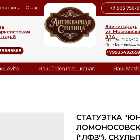
Контакты
О нас
+7 905 750-9
Звенигород,
ва
ул Московск
арксистская
 под. 5
37А
Ср. - Вс. 11:00−20
Пн. - Вт. - выходн
оренности
39686568
+7993349265
ш Avito
Наш Telegram - канал
Наш Mesh
СТАТУЭТКА "ЮН
ЛОМОНОСОВСК
("ЛФЗ"), СКУЛЬП