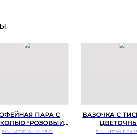
РЫ
ОФЕЙНАЯ ПАРА С
ВАЗОЧКА С ТИ
КОЛЬЮ "РОЗОВЫЙ
ЦВЕТОЧН
ВЕНОК"
МОТИВОМ
SKU:
МТ162-04-24-28 О
SKU:
МТ190-11-24-1