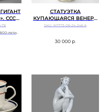
 ГИГАНТ
СТАТУЭТКА
. СССР,
КУПАЮЩАЯСЯ ВЕНЕРА
Г.
ЕВРОПА 70 80 Е ГОДЫ
5-76
SKU:
МТ173-06-24-246 А
ИЙ
ХХ ВЕКА
 800-летию
ЗАВОД,
30 000
р.