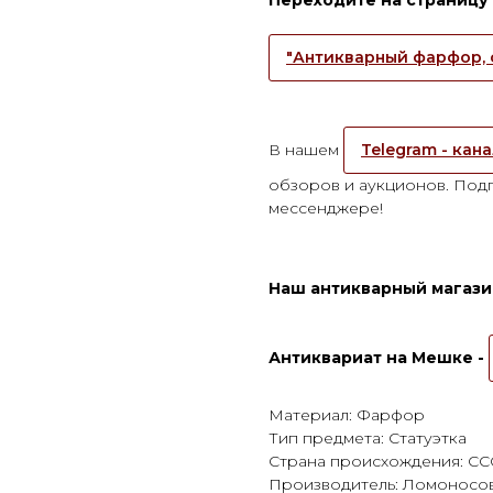
"Антикварный фарфор, 
В нашем
Telegram - кан
обзоров и аукционов. Подп
мессенджере!
Наш антикварный магазин
Антиквариат на Мешке -
Материал: Фарфор
Тип предмета: Статуэтка
Страна происхождения: С
Производитель: Ломоносов