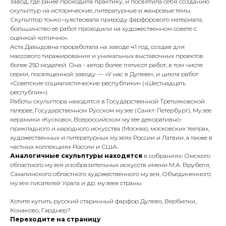
завод, где ранее проходила практику, и посвятила себя созданию
скульптур на исторические, литературные и жанровые темы.
Скульптор тонко чувствовала природу фарфорового материала,
большинство её работ проходили на художественном совете с
оценкой «отлично».
Аста Давыдовна проработала на заводе 41 год, создав для
массового тиражирования и уникальных выставочных проектов
более 250 моделей. Она - автор более пятисот работ, в том числе
серии, посвященной заводу — «У нас в Дулеве», и цикла работ
«Советские социалистические республики» («Шестнадцать
республик»).
Работы скульптора находятся в Государственной Третьяковской
галерее, Государственном Русском музее (Санкт-Петербург), Музее
керамики «Кусково», Всероссийском музее декоративно-
прикладного и народного искусства (Москва), московских театрах,
художественных и литературных музеях России и Латвии, а также в
частных коллекциях России и США.
Аналогичные скульптуры находятся
в собраниях: Омского
областного музея изобразительных искусств имени М.А. Врубеля,
Сахалинского областного художественного музея, Объединенного
музея писателей Урала и др. музеев страны.
Хотите купить русский старинный фарфор Дулево, Вербилки,
Конаково, Гарднер?
Переходите на страницу