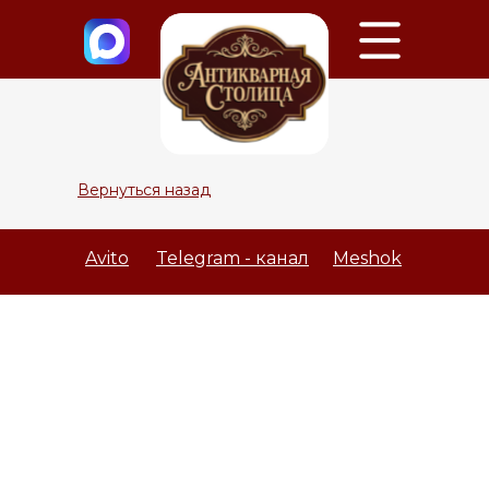
Вернуться назад
Avito
Telegram - канал
Meshok