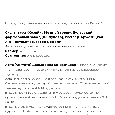
ПРИОБРЕСТИ ПРЕДМЕТ
Ищите, где купить статуэтку из фарфора, производства Дулево?
Скульптура «Хозяйка Медной горы». Дулевский
фарфоровый завод (ДЗ Дулево), 1959 год. Бржезицкая
А.Д. - скульптор, автор модели.
Фарфор, надглазурная роспись красками и золотом.
Размер:
высота - 37 см.
Состояние:
очень хорошее.
Аста (Августа) Давыдовна Бржезицкая
(5 июля 1912, Москва
— 7 января 2004) — советский скульптор, мастер фарфоровой
скульптуры.
Аста Давыдовна Бржезицкая родилась в семье художницы.
Систематически скульптурой стала заниматься с 12 лет в мастерской
отчима скульптора И.А. Менделевича.
В 1930 г. поступила слушателем в Московский художественно-
промышленный техникум им. М.И. Калинина, где занималась у Б.Н.
Ланге.
В 1937 г. стала студенткой Художественного института им. В.И.
Сурикова. В 1945 г. распределилась на Дулевский фарфоровый