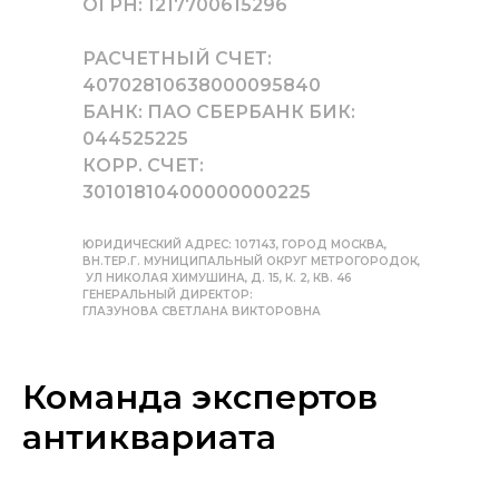
ОГРН: 1217700615296
РАСЧЕТНЫЙ СЧЕТ:
40702810638000095840
БАНК: ПАО СБЕРБАНК БИК:
044525225
КОРР. СЧЕТ:
30101810400000000225
ЮРИДИЧЕСКИЙ АДРЕС: 107143, ГОРОД МОСКВА,
ВН.ТЕР.Г. МУНИЦИПАЛЬНЫЙ ОКРУГ МЕТРОГОРОДОК,
УЛ НИКОЛАЯ ХИМУШИНА, Д. 15, К. 2, КВ. 46
ГЕНЕРАЛЬНЫЙ ДИРЕКТОР:
ГЛАЗУНОВА СВЕТЛАНА ВИКТОРОВНА
Команда экспертов
антиквариата