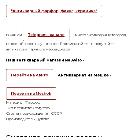
"Антикварный фарфор, фаянс, керамика"
В нашем
Telegram - канале
много антикварных товаров,
видео-обзоров и аукционов. Подписывайтесь и покупайте
антиквариат прямо в мессенджере!
Наш антикварный магазин на Avito -
Перейти на Авито
Антиквариат на Мешке -
Перейти на Meshok
Материал: Фарфор
Тип предмета: Статуэтка
Страна происхождения: СССР
Производитель: Дулево