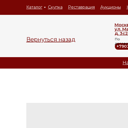
Каталог
Скупка
Реставрация
Аукционы
Моск
ул. М
д. 3с2
Вернуться назад
По
догов
+790
На