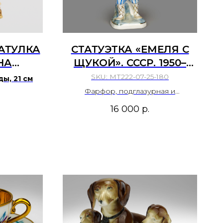
АТУЛКА
СТАТУЭТКА «ЕМЕЛЯ С
НА
ЩУКОЙ». СССР. 1950–
".
1960‑Е ГОДЫ.
SKU:
МТ222-07-25-180
ды, 21 см
ТУРЫГИНСКИЙ ЗАВОД
Фарфор, подглазурная и
надглазурная полихромная роспись,
(ГЖЕЛЬ)
16 000
р.
золочение.