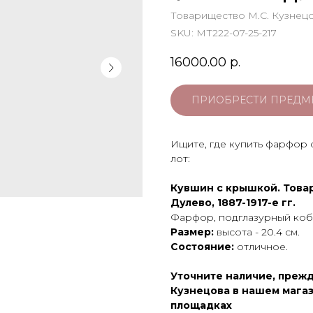
Товарищество М.С. Кузнец
SKU:
МТ222-07-25-217
16000.00
р.
ПРИОБРЕСТИ ПРЕДМ
Ищите, где купить фарфор
лот:
Кувшин с крышкой. Товар
Дулево, 1887-1917-е гг.
Фарфор, подглазурный коба
Размер:
высота - 20.4 см.
Состояние:
отличное.
Уточните наличие, преж
Кузнецова в нашем магаз
площадках