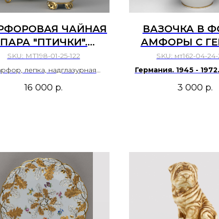
РФОРОВАЯ ЧАЙНАЯ
ВАЗОЧКА В 
ПАРА "ПТИЧКИ".
АМФОРЫ С Г
SOLNAY (ЖОЛНАИ),
ВОСТОЧНОГО Б
SKU:
МТ198-01-25-122
SKU:
мт162-04-24-
ЕНГРИЯ, 19-20 ВЕК
рфор, лепка, надглазурная
Германия. 1945 - 1972
роспись, золочение,
Карл Альфред РЕМХИЛ
16 000
р.
3 000
р.
уцированный люстр - эозин.
ROMHILD)
.