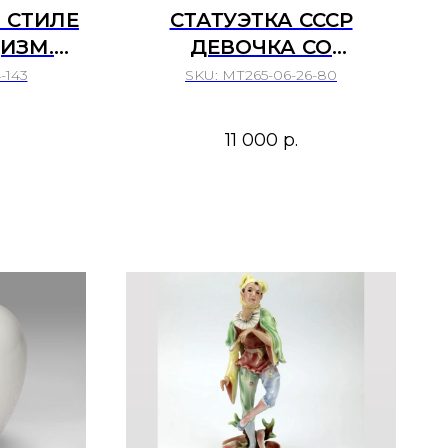
 СТИЛЕ
СТАТУЭТКА СССР
ИЗМ.
ДЕВОЧКА СО
МПЕРИЯ,
СНЕГОВИКОМ АВТОР С
-143
SKU:
МТ265-06-26-80
ИРМА
ГОЛЕМБОВСКАЯ
ЕБЕРГ
ПОЛОНСКИЙ
11 000
р.
Ы.