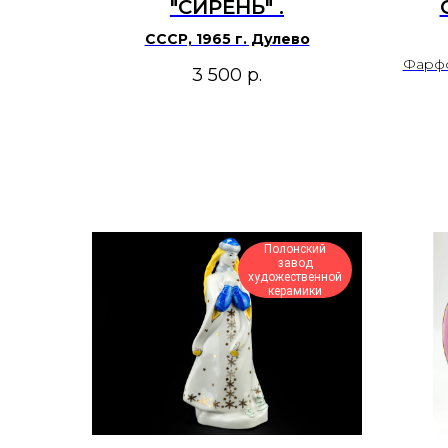
"СИРЕНЬ" .
СССР, 1965 г. Дулево
ФА
Фарфо
3 500
р.
(ЛФ
МО
С
С
Полонский
завод
художественной
керамики