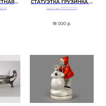
ТНАЯ
СТАТУЭТКА ГРУЗИНКА В
L ENS.
ТАНЦЕ ТБИЛИССКИЙ
6-15
SKU:
мт-??????????
1945 ГГ.
КЕРАМИЧЕСКИЙ
,
КОМБИНАТ 1960 Е ГОДЫ
18 000
р.
НАЯ
.