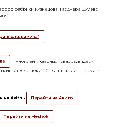
арфор фабрики Кузнецова, Гарднера, Дулево,
кве?
фаянс, керамика"
але
много антикварных товаров, видео-
исывайтесь и покупайте антиквариат прямо в
 на Avito -
Перейти на Авито
Перейти на Meshok