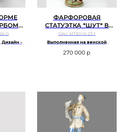
ФОРМЕ
ФАРФОРОВАЯ
ЕРБОМ
СТАТУЭТКА "ШУТ" В
ЕРЛИНА.
СТИЛИСТИКЕ "АР-ДЕКО".
26 О
SKU:
МТ50-12-23-1
. Дизайн -
Выполненная на венской
ЬД (C. A.
мануфактуре Goldscheider
270 000
р.
(Гольдшайдер) в 1920-е гг.