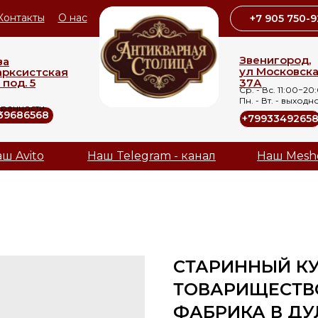
Контакты
О нас
+7 905 750-9
Звенигород,
ва
ул Московск
арксистская
 под. 5
37А
Ср. - Вс. 11:00−20
Пн. - Вт. - выходн
оренности
39686568
+7993349265
ш Avito
Наш Telegram - канал
Наш Mesh
СТАРИННЫЙ К
ТОВАРИЩЕСТВО
ФАБРИКА В ДУЛЕ