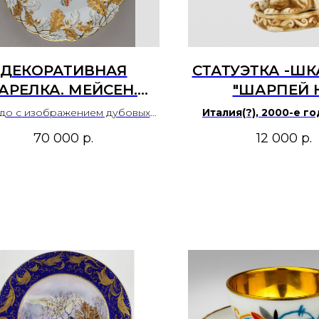
ДЕКОРАТИВНАЯ
СТАТУЭТКА -ШК
АРЕЛКА. МЕЙСЕН.
"ШАРПЕЙ 
ISSEN. ГЕРМАНИЯ.
ПОДУШКЕ
до с изображением дубовых
Италия(?), 2000-е го
1924–1934 ГОДЫ.
тьев. Германия, Мейсенская
70 000
р.
12 000
р.
оровая мануфактура. Мейсен.
Meissen . 1924–1934 годы.
рфор, роспись, золочение.
Диаметр 27,5 см.