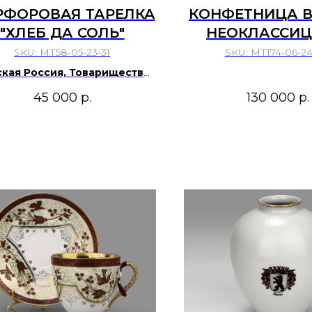
ФОРОВАЯ ТАРЕЛКА
КОНФЕТНИЦА В
"ХЛЕБ ДА СОЛЬ"
НЕОКЛАССИЦ
РОССИЙСКАЯ И
SKU:
МТ58-05-23-31
SKU:
МТ174-06-24
ВАРШАВА, Ф
кая Россия, Товарищество
. Кузнецова кон.19 нач.20
БРАТЬЕВ ХЕНН
45 000
р.
130 000
р.
века.
1890-Е ГОД