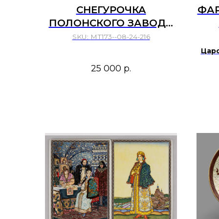
СНЕГУРОЧКА
ФАР
ПОЛОНСКОГО ЗАВОДА
ХУДОЖЕСТВЕННОЙ
SKU:
МТ173--08-24-216
КЕРАМИКИ 1972 1991 ГГ
Царс
М.С
25 000
р.