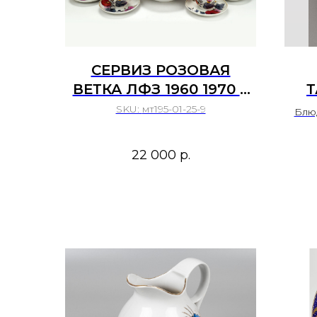
СЕРВИЗ РОЗОВАЯ
ВЕТКА ЛФЗ 1960 1970 Е
Т
ГГ
ME
SKU:
мт195-01-25-9
Блю
лис
фарф
22 000
р.
Фа