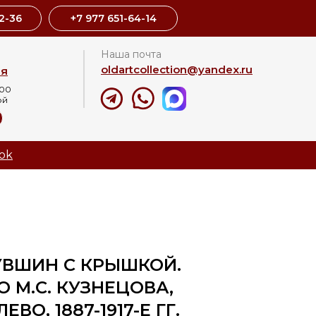
2-36
+7 977 651-64-14
Наша почта
oldartcollection@yandex.ru
ая
:00
ой
8
ok
УВШИН С КРЫШКОЙ.
 М.С. КУЗНЕЦОВА,
ВО, 1887-1917-Е ГГ.