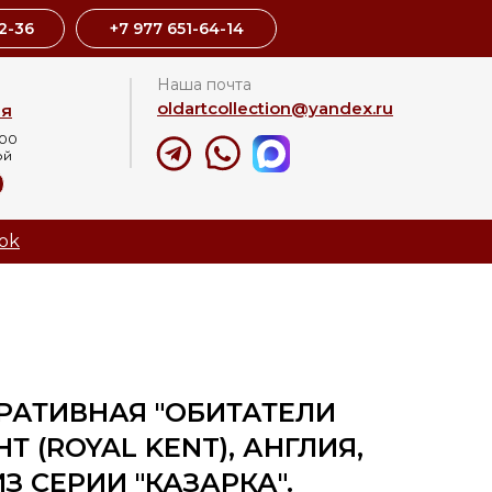
2-36
+7 977 651-64-14
Наша почта
oldartcollection@yandex.ru
ая
:00
ой
8
ok
РАТИВНАЯ "ОБИТАТЕЛИ
Т (ROYAL KENT), АНГЛИЯ,
 ИЗ СЕРИИ "КАЗАРКА".