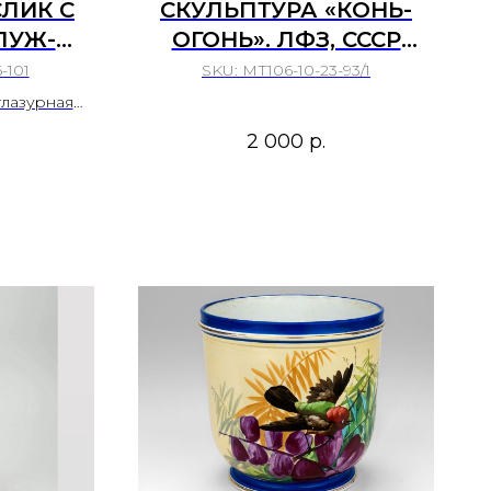
СЛИК С
СКУЛЬПТУРА «КОНЬ-
ЛУЖ-
ОГОНЬ». ЛФЗ, СССР
ЫНИЯ,
СССР. 1960-Е ГОДЫ.
-101
SKU:
МТ106-10-23-93/1
ГГ.
глазурная
пись.
2 000
р.