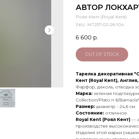
АВТОР ЛОКХА
Роял Кент (Royal Kent)
SKU:
МТ257-03-26-104
6 600
р.
OUT OF STOCK
Тарелка декоративная "О
Кент (Royal Kent), Англия,
Фарфор, деколь, отводка з
Марка:
зеленая подглазурна
Collection/Plato n 6/Barnacla
Размер:
диаметр - 24,6 см.
Состояние:
отличное.
Royal Kent (Роял Кент)
— 
производстве высококачес
Изделия этой марки (чашки
викторианским стилем, из