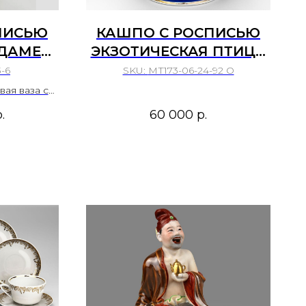
ПИСЬЮ
КАШПО С РОСПИСЬЮ
НДАМЕ
ЭКЗОТИЧЕСКАЯ ПТИЦА
БРАТЬЯ
РОССИЙСКАЯ ИМПЕРИЯ
3-6
SKU:
МТ173-06-24-92 О
30–1840
ТОВАРИЩЕСТВО МС
ая ваза с
 Зандаме
КУЗНЕЦОВА?
.
60 000
р.
оименной
Россия,
Братьев
40-е гг.