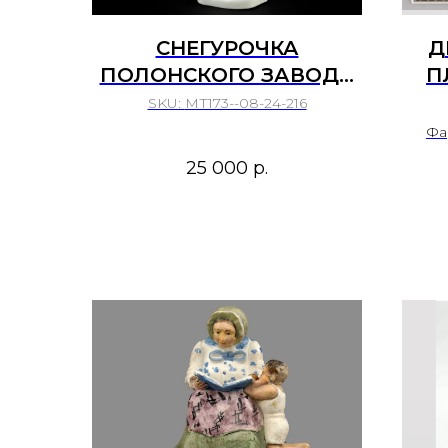
СНЕГУРОЧКА
Д
ПОЛОНСКОГО ЗАВОДА
П
ХУДОЖЕСТВЕННОЙ
BO
SKU:
МТ173--08-24-216
КЕРАМИКИ 1972 1991 ГГ
ЗВ
Фа
25 000
р.