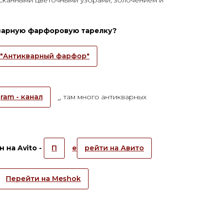
кварную фарфоровую тарелку?
"Антикварный фарфор"
ram - канал
, там много антикварных
 на Avito -
П
е
рейти на Авито
Перейти на Meshok