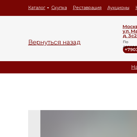
Каталог
Скупка
Реставрация
Аукционы
Моск
ул. М
д. 3с2
Вернуться назад
По
догов
+790
На