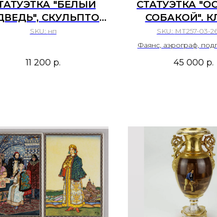
ТАТУЭТКА "БЕЛЫЙ
СТАТУЭТКА "О
ДВЕДЬ", СКУЛЬПТОР
СОБАКОЙ". К
РОБЬЕВ Б.И., СССР
НАПОКА РУМ
SKU:
нп
SKU:
МТ257-03-26
1950 — 1970 
Фаянс, аэрограф, под
полихромная рос
11 200
р.
45 000
р.