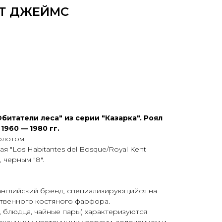
РТ ДЖЕЙМС
битатели леса" из серии "Казарка". Роял
 1960 — 1980 гг.
олотом.
я "Los Habitantes del Bosque/Royal Kent
", черным "8".
английский бренд, специализирующийся на
твенного костяного фарфора.
, блюдца, чайные пары) характеризуются
ысканными цветочными узорами, золочением и