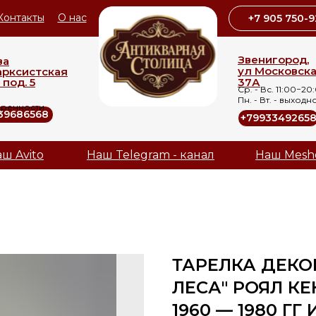
Контакты
О нас
+7 905 750-9
Звенигород,
ва
ул Московск
арксистская
 под. 5
37А
Ср. - Вс. 11:00−20
Пн. - Вт. - выходн
оренности
39686568
+7993349265
ш Avito
Наш Telegram - канал
Наш Mesh
ТАРЕЛКА ДЕКО
ЛЕСА" РОЯЛ КЕН
1960 — 1980 ГГ