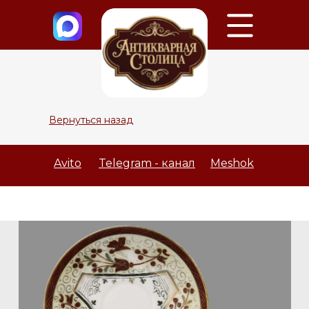
Вернуться назад
Avito
Telegram - канал
Meshok