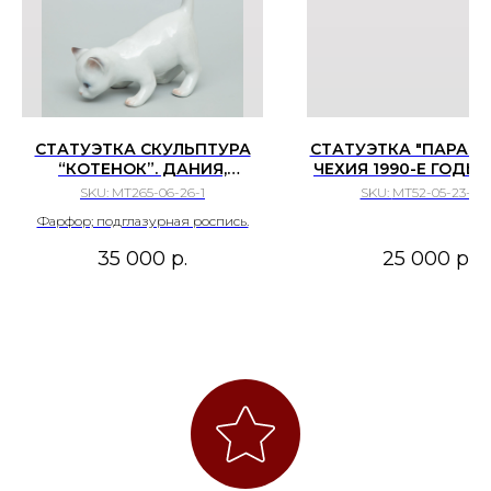
СТАТУЭТКА СКУЛЬПТУРА
СТАТУЭТКА "ПАРА Г
“КОТЕНОК”. ДАНИЯ,
ЧЕХИЯ 1990-Е ГОДЫ.
КОПЕНГАГЕН, BING &
DUX
SKU:
МТ265-06-26-1
SKU:
МТ52-05-23-24
GRONDAHL 1970-1983 ГГ.
Фарфор; подглазурная роспись.
35 000
р.
25 000
р.