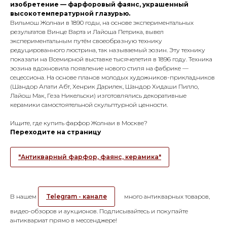
изобретение — фарфоровый фаянс, украшенный
высокотемпературной глазурью.
Вильмош Жолнаи в 1890 годы, на основе экспериментальных
результатов Винце Варта и Лайоша Петрика, вывел
экспериментальным путём своеобразную технику
редуцированного люстрина, так называемый эозин. Эту технику
показали на Всемирной выставке тысячелетия в 1896 году. Техника
эозина вдохновила появление нового стиля на фабрике —
сецессиона. На основе планов молодых художников-прикладников
(Шандор Апати Абт, Хенрик Дарилек, Шандор Хидаши Пилло,
Лайош Мак, Геза Никельски) изготовлялись декоративные
керамики самостоятельной скульптурной ценности.
Ищите, где купить фарфор Жолнаи в Москве?
Переходите на страницу
"Антикварный фарфор, фаянс, керамика"
В нашем
Telegram - канале
много антикварных товаров,
видео-обзоров и аукционов. Подписывайтесь и покупайте
антиквариат прямо в мессенджере!