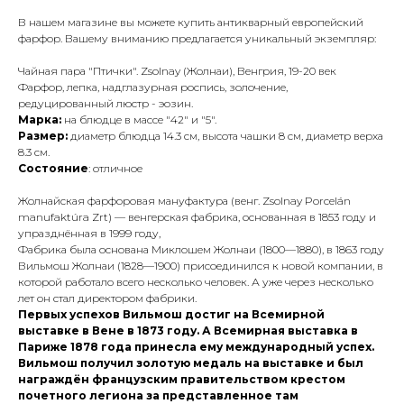
В нашем магазине вы можете купить антикварный европейский
фарфор. Вашему вниманию предлагается уникальный экземпляр:
Чайная пара "Птички". Zsolnay (Жолнаи), Венгрия, 19-20 век
Фарфор, лепка, надглазурная роспись, золочение,
редуцированный люстр - эозин.
Марка:
на блюдце в массе "42" и "5".
Размер:
диаметр блюдца 14.3 см, высота чашки 8 см, диаметр верха
8.3 см.
Состояние
: отличное
Жолнайская фарфоровая мануфактура (венг. Zsolnay Porcelán
manufaktúra Zrt) — венгерская фабрика, основанная в 1853 году и
упразднённая в 1999 году,
Фабрика была основана Миклошем Жолнаи (1800—1880), в 1863 году
Вильмош Жолнаи (1828—1900) присоединился к новой компании, в
которой работало всего несколько человек. А уже через несколько
лет он стал директором фабрики.
Первых успехов Вильмош достиг на Всемирной
выставке в Вене в 1873 году. А Всемирная выставка в
Париже 1878 года принесла ему международный успех.
Вильмош получил золотую медаль на выставке и был
награждён французским правительством крестом
почетного легиона за представленное там