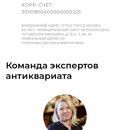
КОРР. СЧЕТ:
30101810400000000225
ЮРИДИЧЕСКИЙ АДРЕС: 107143, ГОРОД МОСКВА,
ВН.ТЕР.Г. МУНИЦИПАЛЬНЫЙ ОКРУГ МЕТРОГОРОДОК,
УЛ НИКОЛАЯ ХИМУШИНА, Д. 15, К. 2, КВ. 46
ГЕНЕРАЛЬНЫЙ ДИРЕКТОР:
ГЛАЗУНОВА СВЕТЛАНА ВИКТОРОВНА
Команда экспертов
антиквариата