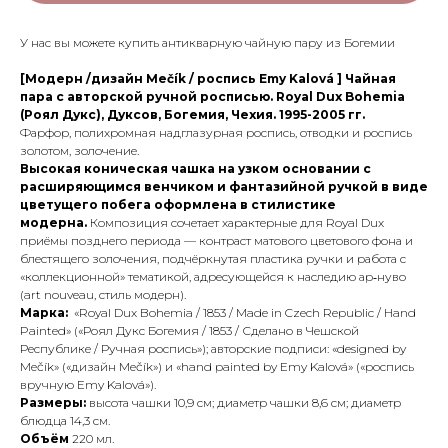
У нас вы можете купить антикварную чайную пару из Богемии
[Модерн /дизайн Mečík / роспись Emy Kalová ] Чайная
пара с авторской ручной росписью. Royal Dux Bohemia
(Роял Дукс), Дуксов, Богемия, Чехия. 1995-2005 гг.
Фарфор, полихромная надглазурная роспись, отводки и роспись
золотом, золочение.
Высокая коническая чашка на узком основании с
расширяющимся венчиком и фантазийной ручкой в виде
цветущего побега оформлена в стилистике
модерна.
Композиция сочетает характерные для Royal Dux
приёмы позднего периода — контраст матового цветового фона и
блестящего золочения, подчёркнутая пластика ручки и работа с
«коллекционной» тематикой, адресующейся к наследию ар‑нуво
(art nouveau, стиль модерн).
Марка:
«Royal Dux Bohemia / 1853 / Made in Czech Republic / Hand
Painted» («Роял Дукс Богемия / 1853 / Сделано в Чешской
Республике / Ручная роспись»); авторские подписи: «designed by
Mečík» («дизайн Mečík») и «hand painted by Emy Kalová» («роспись
вручную Emy Kalová»).
Размеры:
высота чашки 10,9 см; диаметр чашки 8,6 см; диаметр
блюдца 14,3 см.
Объём
220 мл.