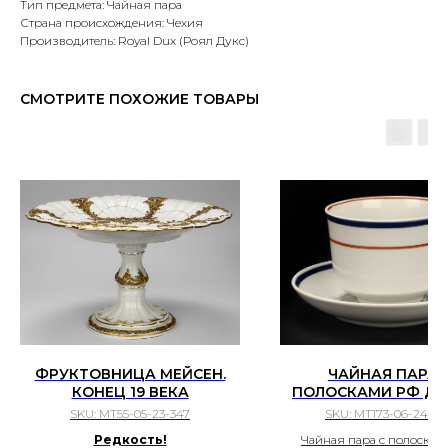
Тип предмета: Чайная пара
Страна происхождения: Чехия
Производитель: Royal Dux (Роял Дукс)
СМОТРИТЕ ПОХОЖИЕ ТОВАРЫ
ФРУКТОВНИЦА МЕЙСЕН.
ЧАЙНАЯ ПАРА 
КОНЕЦ 19 ВЕКА
ПОЛОСКАМИ РФ ДУ
АЛЕКСЕЙ ГУЗАНОВ 
SKU:
МТ55-05-23-347
SKU:
МТ173-06-24-11
ЛИРА 1992 ГОД
Редкость!
Чайная пара с полосками