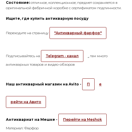
Состояние:
отличное, коллекционное; предмет сохраняется в
оригинальной фабричной коробке с сертификатом подлинности.
Ищите, где купить антикварную посуду
Переходите на страницу
"Антикварный фарфор"
Подписывайтесь на
Telegram - канал
, там много
антикварных товаров и видео-обзоров
Наш антикварный магазин на Avito -
П
е
рейти на Авито
Антиквариат на Мешке -
Перейти на Meshok
Материал: Фарфор