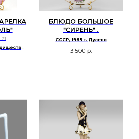
АРЕЛКА
БЛЮДО БОЛЬШОЕ
ОЛЬ"
"СИРЕНЬ" .
-31
СССР, 1965 г. Дулево
арищество
3 500
р.
19 нач.20