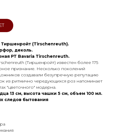
ЕТ
г Тиршенройт (Tirschenreuth).
рфор, деколь.
ная PT Bavaria Tirschenreuth.
schenreuth (Тиршенройт) известен более 175
ирное признание. Несколько поколений
удожников создавали безупречную репутацию
нок из ритмично чередующихся роз напоминает
ах "цветочного" модерна.
а 13 см, высота чашки 5 см, объем 100 мл.
ых следов бытования
ара
рмания