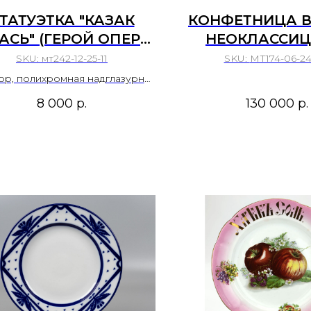
ТАТУЭТКА "КАЗАК
КОНФЕТНИЦА В
АСЬ" (ГЕРОЙ ОПЕРЫ
НЕОКЛАССИЦ
«ЗАПОРОЖЕЦ ЗА
РОССИЙСКАЯ И
SKU:
мт242-12-25-11
SKU:
МТ174-06-24
ДУНАЕМ»). АВТОР
ВАРШАВА, Ф
р, полихромная надглазурная
ОДЕЛИ - ЩЕРБИНА
оспись, роспись золотом.
БРАТЬЕВ ХЕНН
8 000
р.
130 000
р.
В.И., КИЕВСКИЙ
1890-Е ГОД
СПЕРИМЕНТАЛЬНЫЙ
КЕРАМИКО-
УДОЖЕСТВЕННЫЙ
АВОД (КИЕВСКИЙ
ХЗ), 1976 – 1991 ГГ.