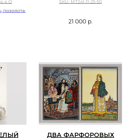
ВЕТОК"
"ВИНОГРАДНАЯ ЛОЗА".
.4-4 О
SKU:
МТ241-11-25-50
SSEN
ФАБРИКА
, позолота.
ТОВАРИЩЕСТВА М.С.
21 000
р.
КУЗНЕЦОВА В ДУЛЕВО,
...
БЕЛЫЙ
ДВА ФАРФОРОВЫХ