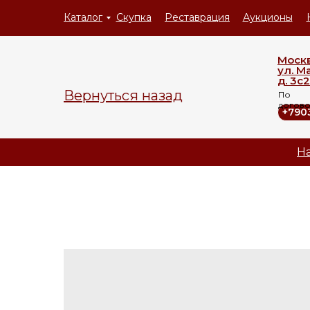
Каталог
Скупка
Реставрация
Аукционы
Моск
ул. М
д. 3с2
Вернуться назад
По
догов
+790
На