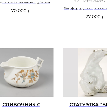
ISSEN. ГЕРМАНИЯ.
"МЕЙСЕНСКИЙ Ц
SKU:
МТ39-04-23 п
до с изображением дубовых
1924–1934 ГОДЫ.
МЕЙСЕН MEI
тьев. Германия, Мейсенская
Фарфор, ручная роспись
70 000
р.
оровая мануфактура. Мейсен.
27 000
р.
Meissen . 1924–1934 годы.
рфор, роспись, золочение.
Диаметр 27,5 см.
СЛИВОЧНИК С
СТАТУЭТКА "