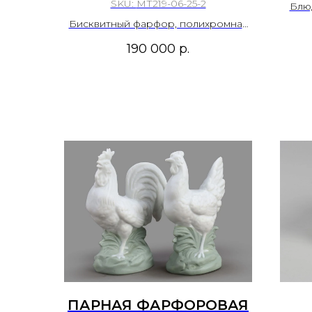
РЫБАК» ИЗ
ME
SKU:
МТ219-06-25-2
Блю
КОМПОЗИЦИИ
лис
Бисквитный фарфор, полихромная
фарф
«ИТАЛЬЯНСКИЙ РЫБАК
роспись.
190 000
р.
И РЫБАЧКА». ФАБРИКА
Фа
ГАРДНЕРА В МОСКВЕ,
1870-1890-Е ГГ. СЕР. 19
ВЕКА.
ПАРНАЯ ФАРФОРОВАЯ