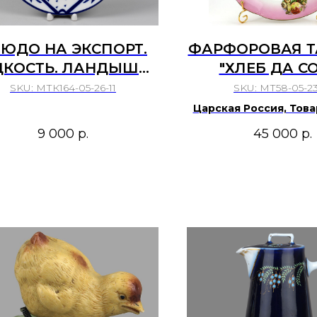
ЮДО НА ЭКСПОРТ.
ФАРФОРОВАЯ Т
ДКОСТЬ. ЛАНДЫШИ.
"ХЛЕБ ДА С
СССР ЛФЗ, 1970-Е
SKU:
МТК164-05-26-11
SKU:
МТ58-05-23
Царская Россия, Тов
М.С. Кузнецова кон.
9 000
р.
45 000
р.
века.