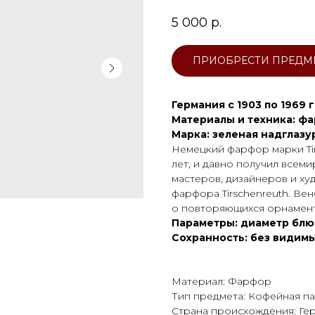
5 000
р.
ПРИОБРЕСТИ ПРЕДМ
Германия с 1903 по 1969 
Материалы и техника: фа
Марка: зеленая надглазур
Немецкий фарфор марки Tir
лет, и давно получил всем
мастеров, дизайнеров и х
фарфора Tirschenreuth. Ве
о повторяющихся орнамент
Параметры: диаметр блюдц
Сохранность: без видим
Материал: Фарфор
Тип предмета: Кофейная п
Страна происхождения: Ге