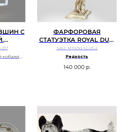
ВШИН С
ФАРФОРОВАЯ
.
СТАТУЭТКА ROYAL DUX,
 М.С.
1930-Е ГГ.
-217
SKU:
МТК50-12-23-2
АБРИКА
 кобальт,
Редкость
-1917-Е
олотом.
140 000
р.