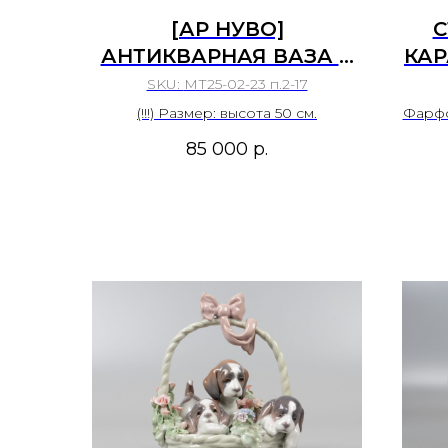
[АР НУВО]
С
АНТИКВАРНАЯ ВАЗА В
КАР
СТИЛЕ МОДЕРН С
SKU:
МТ25-02-23 п.2-17
ДВУМЯ НИМФАМИ
(!!!) Размер: высота 50 см.
Фарфо
(ДРИАДАМИ). ЧЕХИЯ,
М
р
85 000
р.
ROYAL DUX, 1900–1918-Е
ГГ.
ЭК
Х
З
ЭК