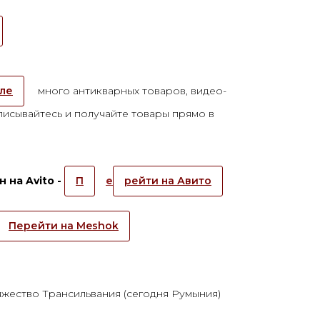
але
много антикварных товаров, видео-
исывайтесь и получайте товары прямо в
 на Avito -
П
е
рейти на Авито
Перейти на Meshok
жество Трансильвания (сегодня Румыния)