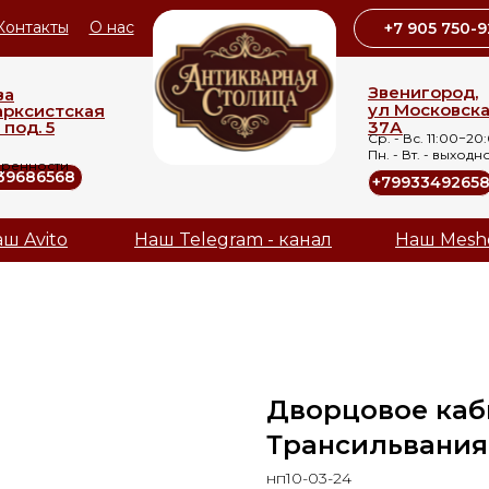
Контакты
О нас
+7 905 750-9
Звенигород,
ва
ул Московск
арксистская
 под. 5
37А
Ср. - Вс. 11:00−20
Пн. - Вт. - выходн
оренности
39686568
+7993349265
ш Avito
Наш Telegram - канал
Наш Mesh
Дворцовое каб
Трансильвания
нп10-03-24