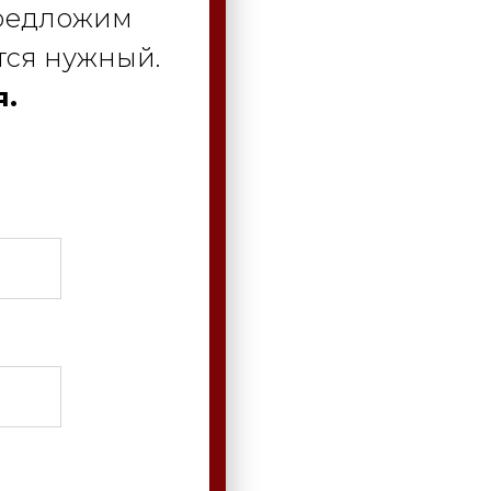
предложим
тся нужный.
я.