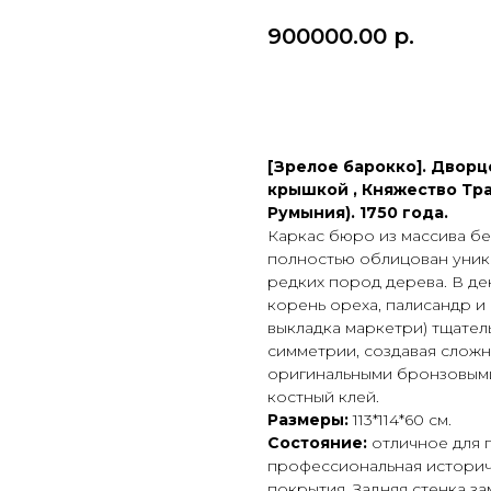
900000.00
р.
ПРИОБРЕСТИ ПРЕДМ
[Зрелое барокко]. Двор
крышкой , Княжество Тра
Румыния). 1750 года.
Каркас бюро из массива бе
полностью облицован уник
редких пород дерева. В де
корень ореха, палисандр и
выкладка маркетри) тщате
симметрии, создавая слож
оригинальными бронзовыми
костный клей.
Размеры:
113*114*60 см.
Состояние:
отличное для 
профессиональная историч
покрытия. Задняя стенка за