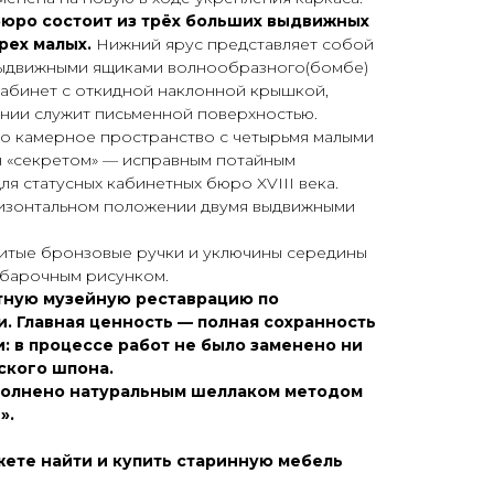
юро состоит из трёх больших выдвижных
рех малых.
Нижний ярус представляет собой
выдвижными ящиками волнообразного(бомбе)
кабинет с откидной наклонной крышкой,
янии служит письменной поверхностью.
то камерное пространство с четырьмя малыми
 «секретом» — исправным потайным
ля статусных кабинетных бюро XVIII века.
изонтальном положении двумя выдвижными
итые бронзовые ручки и уключины середины
м барочным рисунком.
тную музейную реставрацию по
. Главная ценность — полная сохранность
: в процессе работ не было заменено ни
ского шпона.
олнено натуральным шеллаком методом
».
жете найти и купить старинную мебель