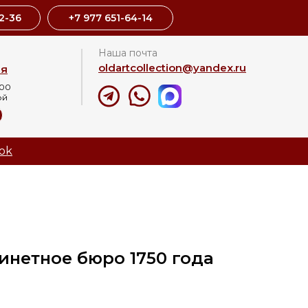
2-36
+7 977 651-64-14
Наша почта
oldartcollection@yandex.ru
ая
:00
ой
8
ok
инетное бюро 1750 года