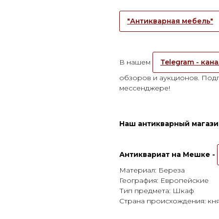
"Антикварная мебель"
В нашем
Telegram - кан
обзоров и аукционов. Подп
мессенджере!
Наш антикварный магазин
Антиквариат на Мешке -
Материал: Береза
География: Европейские
Тип предмета: Шкаф
Страна происхождения: кня