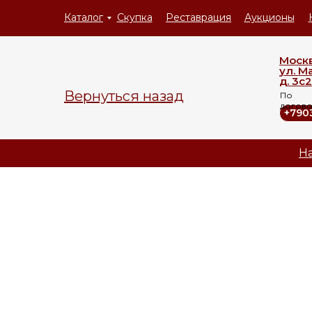
Каталог
Скупка
Реставрация
Аукционы
Моск
ул. М
д. 3с2
Вернуться назад
По
догов
+790
На