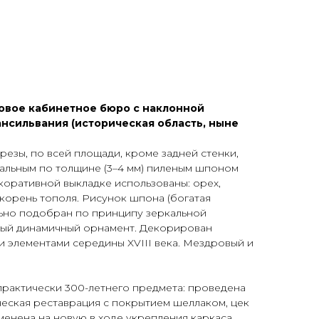
ЕТ
цовое кабинетное бюро с наклонной
нсильвания (историческая область, ныне
резы, по всей площади, кроме задней стенки,
альным по толщине (3–4 мм) пиленым шпоном
коративной выкладке использованы: орех,
 корень тополя. Рисунок шпона (богатая
льно подобран по принципу зеркальной
ный динамичный орнамент. Декорирован
 элементами середины XVIII века. Мездровый и
практически 300-летнего предмета: проведена
еская реставрация с покрытием шеллаком, цек
менена на новую в ходе укрепления каркаса.