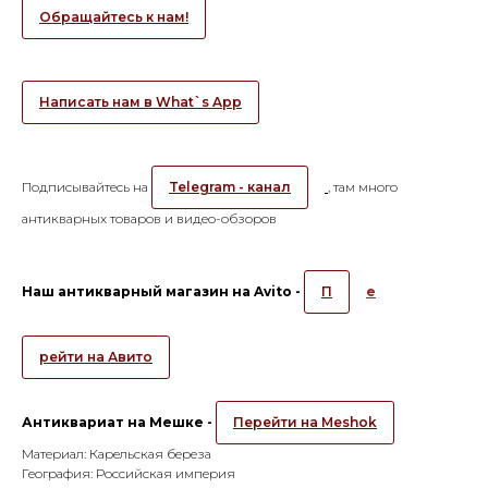
Обращайтесь к нам!
Написать нам в What`s App
Подписывайтесь на
Telegram - канал
, там много
антикварных товаров и видео-обзоров
Наш антикварный магазин на Avito -
П
е
рейти на Авито
Антиквариат на Мешке -
Перейти на Meshok
Материал: Карельская береза
География: Российская империя