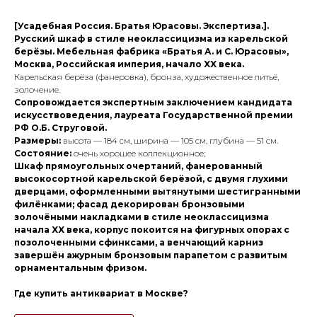
[Усадебная Россия. Братья Юрасовы. Экспертиза.].
Русский шкаф в стиле неоклассицизма из карельской
берёзы. Мебельная фабрика «Братья А. и С. Юрасовы»,
Москва, Российская империя, начало XX века.
Карельская берёза (фанеровка), бронза, художественное литьё,
золочение.
Сопровождается экспертным заключением кандидата
искусствоведения, лауреата Государственной премии
РФ О.Б. Струговой.
Размеры:
высота — 184 см, ширина — 105 см, глубина — 51 см.
Состояние:
очень хорошее коллекционное;
Шкаф прямоугольных очертаний, фанерованный
высокосортной карельской берёзой, с двумя глухими
дверцами, оформленными вытянутыми шестигранными
филёнками; фасад декорирован бронзовыми
золочёными накладками в стиле неоклассицизма
начала XX века, корпус покоится на фигурных опорах с
позолоченными сфинксами, а венчающий карниз
завершён ажурным бронзовым парапетом с развитым
орнаментальным фризом.
Где купить антиквариат в Москве?