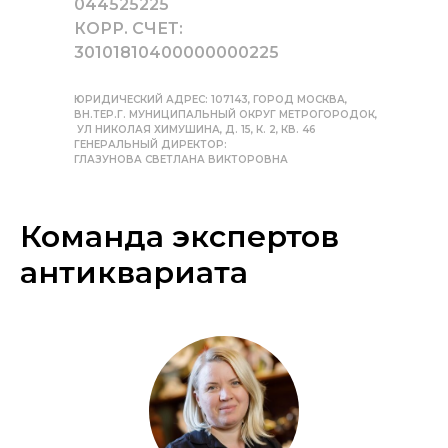
044525225
КОРР. СЧЕТ:
30101810400000000225
ЮРИДИЧЕСКИЙ АДРЕС: 107143, ГОРОД МОСКВА,
ВН.ТЕР.Г. МУНИЦИПАЛЬНЫЙ ОКРУГ МЕТРОГОРОДОК,
УЛ НИКОЛАЯ ХИМУШИНА, Д. 15, К. 2, КВ. 46
ГЕНЕРАЛЬНЫЙ ДИРЕКТОР:
ГЛАЗУНОВА СВЕТЛАНА ВИКТОРОВНА
Команда экспертов
антиквариата