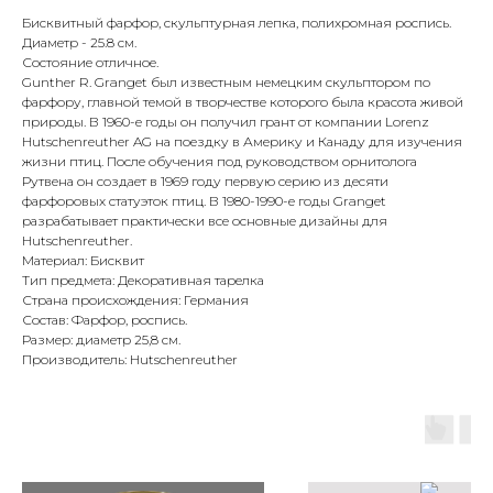
Бисквитный фарфор, скульптурная лепка, полихромная роспись.
Диаметр - 25.8 см.
Состояние отличное.
Gunther R. Granget был известным немецким скульптором по
фарфору, главной темой в творчестве которого была красота живой
природы. В 1960-е годы он получил грант от компании Lorenz
Hutschenreuther AG на поездку в Америку и Канаду для изучения
жизни птиц. После обучения под руководством орнитолога
Рутвена он создает в 1969 году первую серию из десяти
фарфоровых статуэток птиц. В 1980-1990-е годы Granget
разрабатывает практически все основные дизайны для
Hutschenreuther.
Материал: Бисквит
Тип предмета: Декоративная тарелка
Страна происхождения: Германия
Состав: Фарфор, роспись.
Размер: диаметр 25,8 см.
Производитель: Hutschenreuther