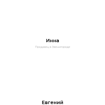
Инна
Продавец в Звенигороде
Евгений