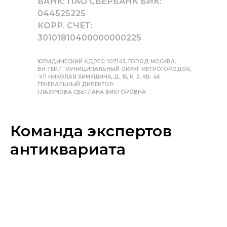
БАНК: ПАО СБЕРБАНК БИК:
044525225
КОРР. СЧЕТ:
30101810400000000225
ЮРИДИЧЕСКИЙ АДРЕС: 107143, ГОРОД МОСКВА,
ВН.ТЕР.Г. МУНИЦИПАЛЬНЫЙ ОКРУГ МЕТРОГОРОДОК,
УЛ НИКОЛАЯ ХИМУШИНА, Д. 15, К. 2, КВ. 46
ГЕНЕРАЛЬНЫЙ ДИРЕКТОР:
ГЛАЗУНОВА СВЕТЛАНА ВИКТОРОВНА
Команда экспертов
антиквариата