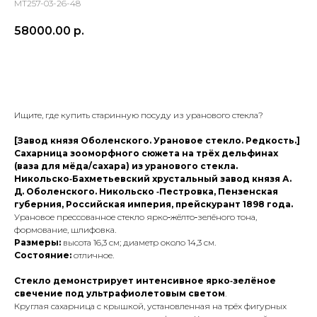
МТ257-03-26-48
58000.00
р.
ПРИОБРЕСТИ ПРЕДМЕТ
Ищите, где купить старинную посуду из уранового стекла?
[Завод князя Оболенского. Урановое стекло. Редкость.]
Сахарница зооморфного сюжета на трёх дельфинах
(ваза для мёда/сахара) из уранового стекла.
Никольско‑Бахметьевский хрустальный завод князя А.
Д. Оболенского. Никольско ‑Пестровка, Пензенская
губерния, Российская империя, прейскурант 1898 года.
Урановое прессованное стекло ярко‑жёлто‑зелёного тона,
формование, шлифовка.
Размеры:
высота 16,3 см; диаметр около 14,3 см.
Состояние:
отличное.
Стекло демонстрирует интенсивное ярко‑зелёное
свечение под ультрафиолетовым светом
.
Круглая сахарница с крышкой, установленная на трёх фигурных