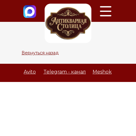
Вернуться назад
Avito
Telegram - канал
Meshok