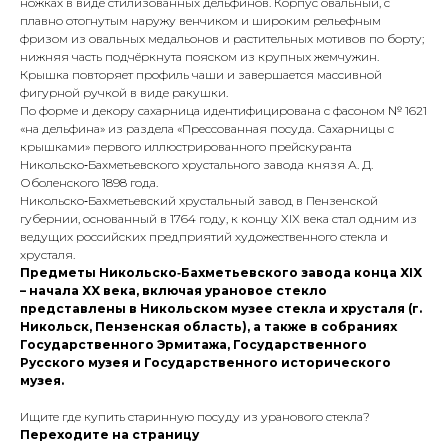
ножках в виде стилизованных дельфинов. Корпус овальный, с
плавно отогнутым наружу венчиком и широким рельефным
фризом из овальных медальонов и растительных мотивов по борту;
нижняя часть подчёркнута пояском из крупных жемчужин.
Крышка повторяет профиль чаши и завершается массивной
фигурной ручкой в виде ракушки.
По форме и декору сахарница идентифицирована с фасоном № 1621
«на дельфина» из раздела «Прессованная посуда. Сахарницы с
крышками» первого иллюстрированного прейскуранта
Никольско‑Бахметьевского хрустального завода князя А. Д.
Оболенского 1898 года.
Никольско‑Бахметьевский хрустальный завод в Пензенской
губернии, основанный в 1764 году, к концу XIX века стал одним из
ведущих российских предприятий художественного стекла и
хрусталя.
Предметы Никольско‑Бахметьевского завода конца XIX
– начала XX века, включая урановое стекло
представлены в Никольском музее стекла и хрусталя (г.
Никольск, Пензенская область), а также в собраниях
Государственного Эрмитажа, Государственного
Русского музея и Государственного исторического
музея.
Ищите где купить старинную посуду из уранового стекла?
Переходите на страницу