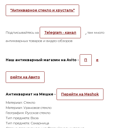
"Антикварное стекло и хрусталь"
Подписывайтесь на
Telegram - канал
, там много
антикварных товаров и видео-обзоров
Наш антикварный магазин на Avito -
П
е
рейти на Авито
Антиквариат на Мешке -
Перейти на Meshok
Материал: Стекло
Материал: Урановое стекло
География: Русское стекло
Тип предмета: Ваза
Тип предмета: Сахарница