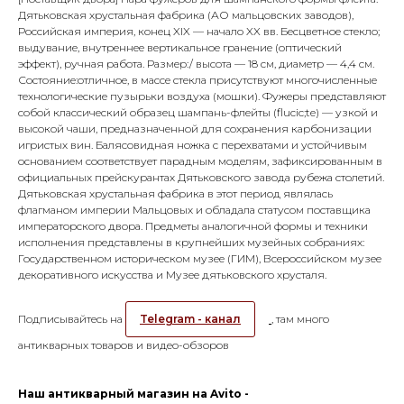
Дятьковская хрустальная фабрика (АО мальцовских заводов),
Российская империя, конец XIX — начало XX вв. Бесцветное стекло;
выдувание, внутреннее вертикальное гранение (оптический
эффект), ручная работа. Размер:/ высота — 18 см, диаметр — 4,4 см.
Состояние:отличное, в массе стекла присутствуют многочисленные
технологические пузырьки воздуха (мошки). Фужеры представляют
собой классический образец шампань-флейты (flucic;te) — узкой и
высокой чаши, предназначенной для сохранения карбонизации
игристых вин. Балясовидная ножка с перехватами и устойчивым
основанием соответствует парадным моделям, зафиксированным в
официальных прейскурантах Дятьковского завода рубежа столетий.
Дятьковская хрустальная фабрика в этот период являлась
флагманом империи Мальцовых и обладала статусом поставщика
императорского двора. Предметы аналогичной формы и техники
исполнения представлены в крупнейших музейных собраниях:
Государственном историческом музее (ГИМ), Всероссийском музее
декоративного искусства и Музее дятьковского хрусталя.
Подписывайтесь на
Telegram - канал
, там много
антикварных товаров и видео-обзоров
Наш антикварный магазин на Avito -