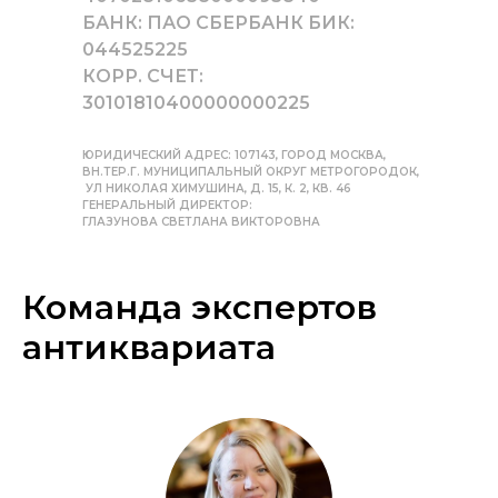
БАНК: ПАО СБЕРБАНК БИК:
044525225
КОРР. СЧЕТ:
30101810400000000225
ЮРИДИЧЕСКИЙ АДРЕС: 107143, ГОРОД МОСКВА,
ВН.ТЕР.Г. МУНИЦИПАЛЬНЫЙ ОКРУГ МЕТРОГОРОДОК,
УЛ НИКОЛАЯ ХИМУШИНА, Д. 15, К. 2, КВ. 46
ГЕНЕРАЛЬНЫЙ ДИРЕКТОР:
ГЛАЗУНОВА СВЕТЛАНА ВИКТОРОВНА
Команда экспертов
антиквариата