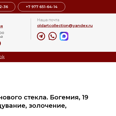
2-36
+7 977 651-64-14
Наша почта
oldartcollection@yandex.ru
ая
:00
ой
8
ok
ового стекла. Богемия, 19
дувание, золочение,