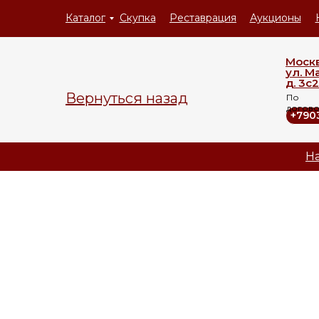
Каталог
Скупка
Реставрация
Аукционы
Моск
ул. М
д. 3с2
Вернуться назад
По
догов
+790
На