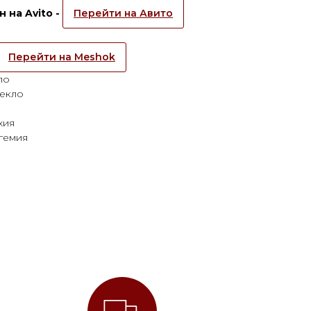
 на Avito -
Перейти на Авито
Перейти на Meshok
ло
текло
хия
гемия