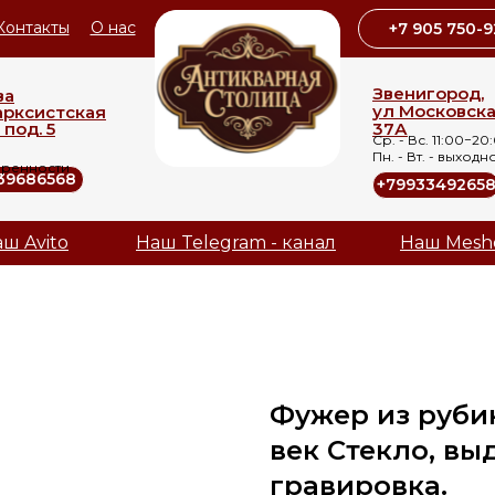
Контакты
О нас
+7 905 750-9
Звенигород,
ва
ул Московск
арксистская
 под. 5
37А
Ср. - Вс. 11:00−20
Пн. - Вт. - выходн
оренности
39686568
+7993349265
ш Avito
Наш Telegram - канал
Наш Mesh
Фужер из рубин
век Стекло, вы
гравировка.