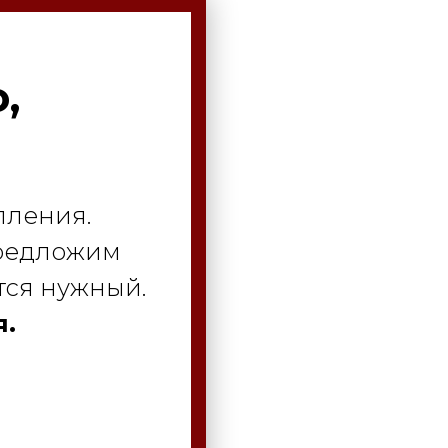
,
пления.
предложим
тся нужный.
я.