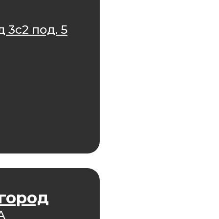
 3с2 под. 5
игород
А