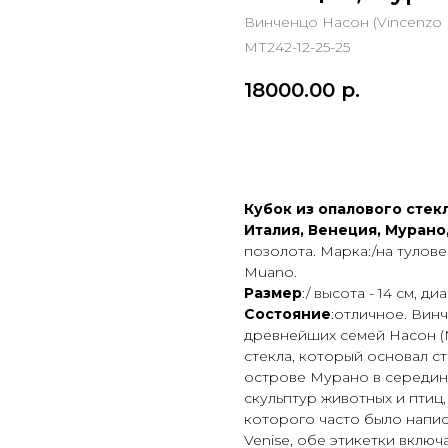
Винченцо Насон (Vincenzo 
МТ242-12-25-25
18000.00
р.
ПРИОБРЕСТИ ПРЕДМ
Кубок из опалового стекл
Италия, Венеция, Мурано,
позолота. Марка:/на тулове 
Muano.
Размер
:/ высота - 14 см, ди
Состояние
:отличное. Вин
древнейших семей Насон (
стекла, который основал ст
острове Мурано в середине
скульптур животных и птиц,
которого часто было написан
Venise, обе этикетки включ