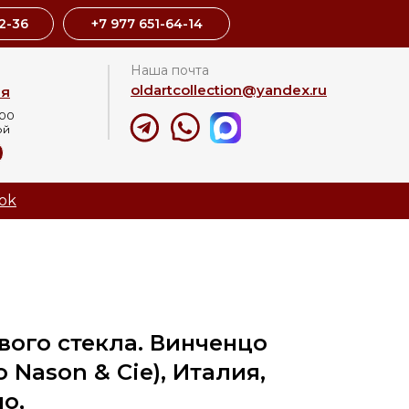
2-36
+7 977 651-64-14
Наша почта
oldartcollection@yandex.ru
ая
:00
ой
8
ok
вого стекла. Винченцо
 Nason & Cie), Италия,
о,