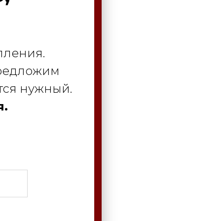
пления.
предложим
тся нужный.
я.