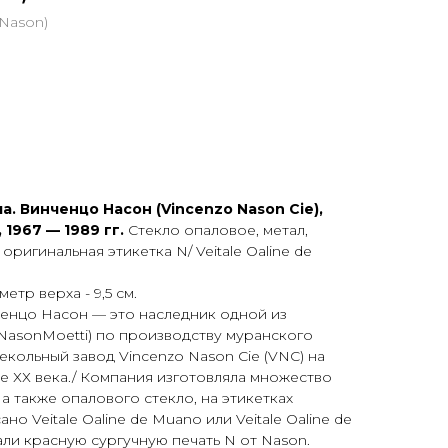
Nason)
ЕТ
а. Винченцо Насон (Vincenzo Nason Cie),
 1967 — 1989 гг.
Стекло опаловое, метал,
оригинальная этикетка N/ Veitale Oaline de
аметр верха - 9,5 см.
ченцо Насон — это наследник одной из
NasonMoetti) по производству муранского
екольный завод Vincenzo Nason Cie (VNC) на
 ХХ века./ Компания изготовляла множество
 а также опалового стекло, на этикетках
о Veitale Oaline de Muano или Veitale Oaline de
али красную сургучную печать N от Nason.