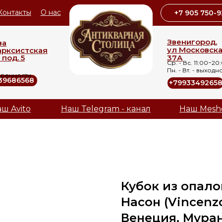
Контакты
О нас
+7 905 750-9
Звенигород,
ва
ул Московск
арксистская
 под. 5
37А
Ср. - Вс. 11:00−20
Пн. - Вт. - выходн
оренности
39686568
+7993349265
ш Avito
Наш Telegram - канал
Наш Mesh
Кубок из опало
Насон (Vincenzo
Венеция, Муран