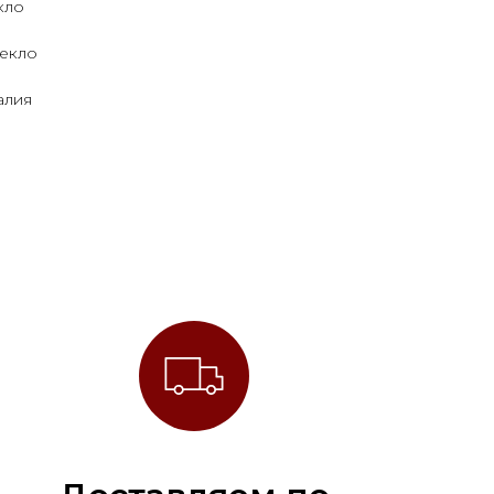
кло
текло
алия