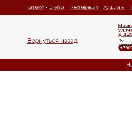
Каталог
Скупка
Реставрация
Аукционы
Моск
ул. М
д. 3с2
Вернуться назад
По
догов
+790
На