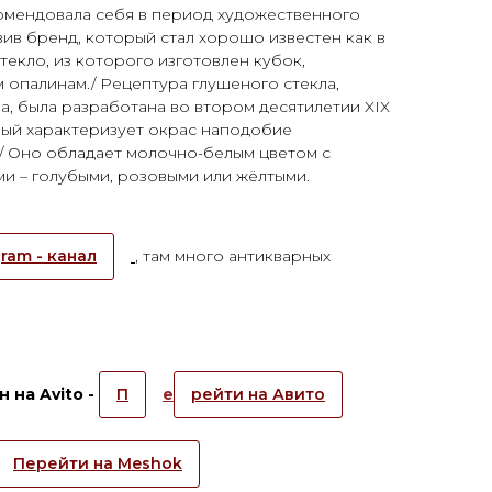
омендовала себя в период художественного
вив бренд, который стал хорошо известен как в
Стекло, из которого изготовлен кубок,
м опалинам./ Рецептура глушеного стекла,
, была разработана во втором десятилетии XIX
вый характеризует окрас наподобие
/ Оно обладает молочно-белым цветом с
и – голубыми, розовыми или жёлтыми.
ram - канал
, там много антикварных
 на Avito -
П
е
рейти на Авито
Перейти на Meshok