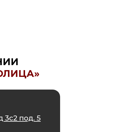
НИИ
ОЛИЦА»
 3с2 под. 5