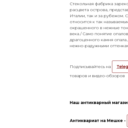
Стекольная фабрика зарек
расцвета острова, предста
Италии, так и за рубежом. 
относится к так называемы
окрашенного в нежные тона
века./ Само понятие опало
драгоценного камня опала.
нежно-радужными оттенкам
Подписывайтесь на
Teleg
товаров и видео-обзоров
Наш антикварный магазин
Антиквариат на Мешке -