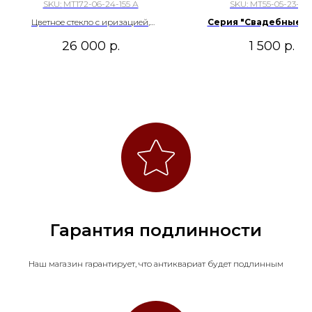
ИОХАННА ЛЕТЦА", ЗАПАДНАЯ
SKU:
МТ172-06-24-155 А
SKU:
МТ55-05-23-23
ЕВРОПА, КОНЕЦ ХIХ ВЕКА.
Цветное стекло с иризацией,
Серия "Свадебные". 
медный сплав, никелирование.
1970-е гг.
26 000
р.
1 500
р.
Гарантия подлинности
Наш магазин гарантирует, что антиквариат будет подлинным