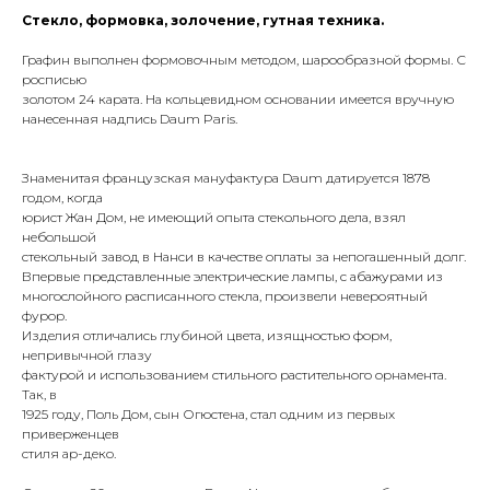
Стекло, формовка, золочение, гутная техника.
Графин выполнен формовочным методом, шарообразной формы. С
росписью
золотом 24 карата. На кольцевидном основании имеется вручную
нанесенная надпись Daum Paris.
Знаменитая французская мануфактура Daum датируется 1878
годом, когда
юрист Жан Дом, не имеющий опыта стекольного дела, взял
небольшой
стекольный завод в Нанси в качестве оплаты за непогашенный долг.
Впервые представленные электрические лампы, с абажурами из
многослойного расписанного стекла, произвели невероятный
фурор.
Изделия отличались глубиной цвета, изящностью форм,
непривычной глазу
фактурой и использованием стильного растительного орнамента.
Так, в
1925 году, Поль Дом, сын Огюстена, стал одним из первых
приверженцев
стиля ар-деко.