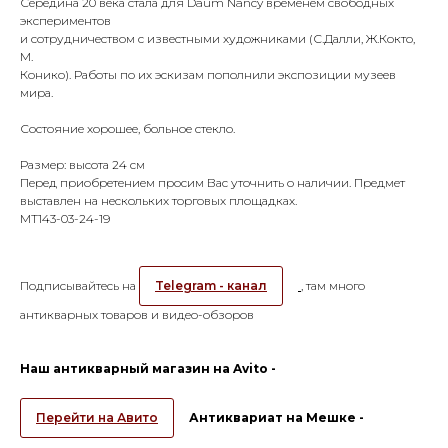
Середина 20 века стала для Daum Nancy временем свободных
экспериментов
и сотрудничеством с известными художниками (С.Далли, Ж.Кокто,
М.
Конико). Работы по их эскизам пополнили экспозиции музеев
мира.
Состояние хорошее, больное стекло.
Размер: высота 24 см
Перед приобретением просим Вас уточнить о наличии. Предмет
выставлен на нескольких торговых площадках.
МТ143-03-24-19
Подписывайтесь на
Telegram - канал
, там много
антикварных товаров и видео-обзоров
Наш антикварный магазин на Avito -
Перейти на Авито
Антиквариат на Мешке -