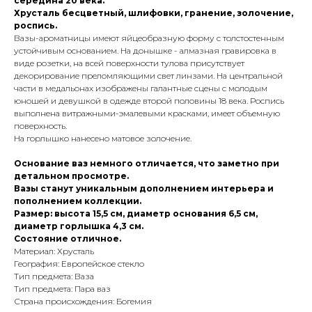
середина 20 века.
Хрусталь бесцветный, шлифовки, гранение, золочение,
роспись.
Вазы-ароматницы имеют яйцеобразную форму с толстостенным
устойчивым основанием. На донышке - алмазная гравировка в
виде розетки, на всей поверхности тулова присутствует
декорирование преломляющими свет линзами. На центральной
части в медальонах изображены галантные сцены с молодым
юношей и девушкой в одежде второй половины 18 века. Роспись
выполнена витражными-эмалевыми красками, имеет объемную
поверхность.
На горлышко нанесено матовое золочение.
Основание ваз немного отличается, что заметно при
детальном просмотре.
Вазы станут уникальным дополнением интерьера и
пополнением коллекции.
Размер: высота 15,5 см, диаметр основания 6,5 см,
диаметр горлышка 4,3 см.
Состояние отличное.
Материал: Хрусталь
География: Европейское стекло
Тип предмета: Ваза
Тип предмета: Пара ваз
Страна происхождения: Богемия