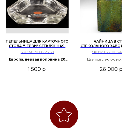
ПЕПЕЛЬНИЦА ДЛЯ КАРТОЧНОГО
ЧАЙНИЦА В СТИЛ
СТОЛА "ЧЕРВИ" СТЕКЛЯННАЯ.
СТЕКОЛЬНОГО ЗАВОДА 
ИОХАННА ЛЕТЦА", ЗАП
SKU:
МТ80-06-23-30
SKU:
МТ172-06-24-155
ЕВРОПА, КОНЕЦ ХIХ В
Европа, первая половина 20
Цветное стекло с ириза
века
медный сплав, никелиро
1 500
р.
26 000
р.