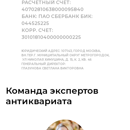
РАСЧЕТНЫЙ СЧЕТ:
40702810638000095840
БАНК: ПАО СБЕРБАНК БИК:
044525225
КОРР. СЧЕТ:
30101810400000000225
ЮРИДИЧЕСКИЙ АДРЕС: 107143, ГОРОД МОСКВА,
ВН.ТЕР.Г. МУНИЦИПАЛЬНЫЙ ОКРУГ МЕТРОГОРОДОК,
УЛ НИКОЛАЯ ХИМУШИНА, Д. 15, К. 2, КВ. 46
ГЕНЕРАЛЬНЫЙ ДИРЕКТОР:
ГЛАЗУНОВА СВЕТЛАНА ВИКТОРОВНА
Команда экспертов
антиквариата