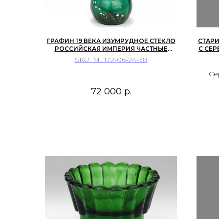
ГРАФИН 19 ВЕКА ИЗУМРУДНОЕ СТЕКЛО
СТАР
РОССИЙСКАЯ ИМПЕРИЯ ЧАСТНЫЕ
С СЕ
ЗАВОДЫ
САК
SKU:
МТ172-06-24-38
Се
грав
72 000
р.