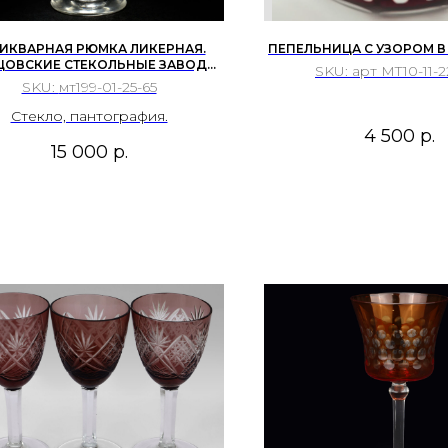
ИКВАРНАЯ РЮМКА ЛИКЕРНАЯ.
ПЕПЕЛЬНИЦА С УЗОРОМ В
ЦОВСКИЕ СТЕКОЛЬНЫЕ ЗАВОДЫ,
SKU:
арт MT10-11-2
ЙСКАЯ ИМПЕРИЯ, КОН. XIX - НАЧ.
SKU:
мт199-01-25-65
ХХ ВЕКА.
Стекло, пантография.
4 500
р.
15 000
р.