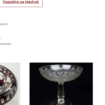
Перейти на Meshok
текло
к
рмания