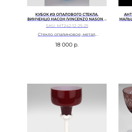
КУБОК ИЗ ОПАЛОВОГО СТЕКЛА.
АНТ
ВИНЧЕНЦО НАСОН (VINCENZO NASON &
МАЛЬ
CIE), ИТАЛИЯ, ВЕНЕЦИЯ, МУРАНО,
РОССИ
SKU:
МТ242-12-25-25
Стекло опалиновое, метал,
позолота.
18 000
р.