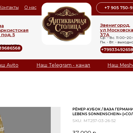
Контакты
О нас
+7 905 750-9
Звенигород,
ва
ул Московск
арксистская
 под. 5
37А
Ср. - Вс. 11:00−20
Пн. - Вт. - выходн
оренности
39686568
+7993349265
ш Avito
Наш Telegram - канал
Наш Mesh
РЁМЕР‑КУБОК / ВАЗА ГЕРМАНИ
LEBENS SONNENSCHEIN» («СО
SKU:
МТ257-03-26-52