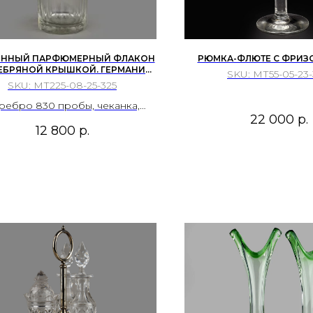
ИННЫЙ ПАРФЮМЕРНЫЙ ФЛАКОН
РЮМКА-ФЛЮТЕ С ФРИЗО
РЕБРЯНОЙ КРЫШКОЙ. ГЕРМАНИЯ,
SKU:
МТ55-05-23
СОНИЯ, Г. ПФОРЦХАЙМ, ПЛАЦ И
SKU:
МТ225-08-25-325
КЕЛЬБЕРГ, 1932 - 1960-Е ГГ.
ребро 830 пробы, чеканка,
22 000
р.
ировка; хрусталь, гравировка,
12 800
р.
резьба.