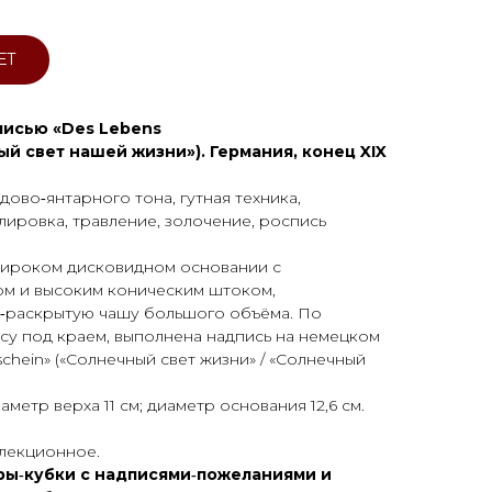
ЕТ
дписью «Des Lebens
й свет нашей жизни»). Германия, конец XIX
ово‑янтарного тона, гутная техника,
ировка, травление, золочение, роспись
широком дисковидном основании с
м и высоким коническим штоком,
‑раскрытую чашу большого объёма. По
ясу под краем, выполнена надпись на немецком
chein» («Солнечный свет жизни» / «Солнечный
иаметр верха 11 см; диаметр основания 12,6 см.
ллекционное.
ы‑кубки с надписями‑пожеланиями и