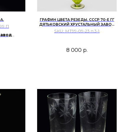
А.
ГРАФИН ЦВЕТА РЕЗЕДЫ. СССР 70-Е ГГ
ДЯТЬКОВСКИЙ ХРУСТАЛЬНЫЙ ЗАВОД
99 П
1970-Е ГОДЫ
SKU:
МТ99-09-23 п.3-1
завод
стекла
8 000
р.