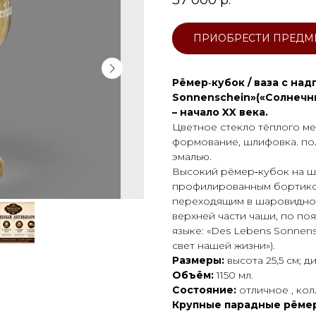
37 000
р.
ПРИОБРЕСТИ ПРЕДМ
Рёмер‑кубок / ваза с на
Sonnenschein»(«Солнечны
– начало XX века.
Цветное стекло тёплого мед
формование, шлифовка. пол
эмалью.
Высокий рёмер‑кубок на 
профилированным бортико
переходящим в шаровидно
верхней части чаши, по по
языке: «Des Lebens Sonnens
свет нашей жизни»).
Размеры:
высота 25,5 см; д
Объём:
1150 мл.
Состояние:
отличное , ко
Крупные парадные рёмер