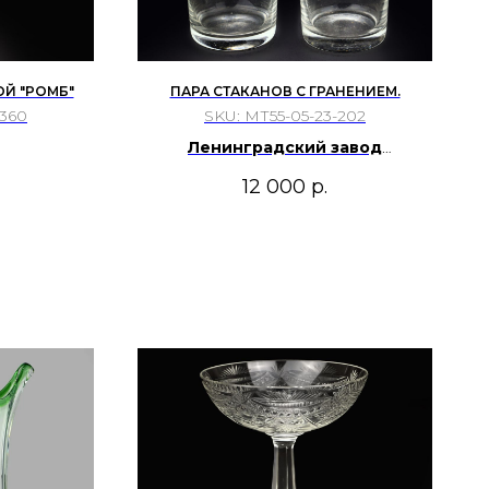
Й "РОМБ"
ПАРА СТАКАНОВ С ГРАНЕНИЕМ.
-360
SKU:
МТ55-05-23-202
Ленинградский завод
художественного
12 000
р.
стекла.СССР, 1960-70 гг.