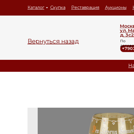
Каталог
Скупка
Реставрация
Аукционы
Моск
ул. М
д. 3с2
Вернуться назад
По
догов
+790
На