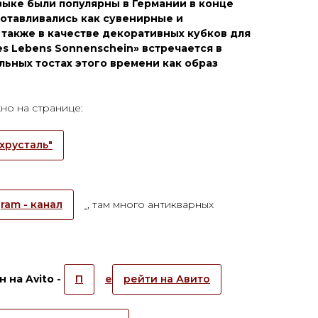
зыке были популярны в Германии в конце
зготавливались как сувенирные и
также в качестве декоративных кубков для
s Lebens Sonnenschein» встречается в
льных тостах этого времени как образ
но на странице:
хрусталь"
ram - канал
, там много антикварных
 на Avito -
П
е
рейти на Авито