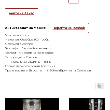
рейти на Авито
Антиквариат на Мешке -
Перейти на Meshok
Материал: Стекло
Материал: Серебро 800 пробы
Материал: Серебро
География: Европейское стекло
География: Европейское серебро
Тип предмета: Графин
Тип предмета: Графин для вина
Страна происхождения: Германия
Производитель: Bruckmann & Söhne (Брукман и Сыновья)