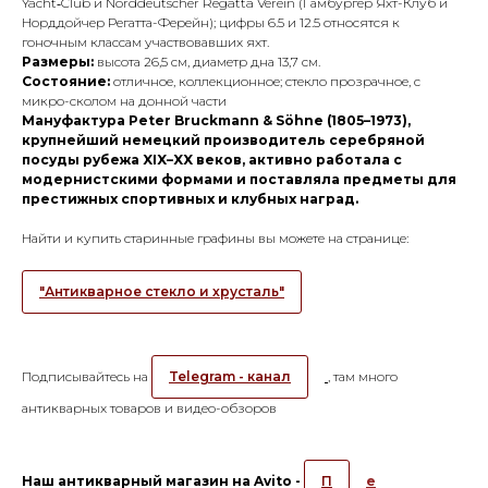
Yacht‑Club и Norddeutscher Regatta Verein (Гамбургер Яхт-Клуб и
Норддойчер Регатта-Ферейн); цифры 6.5 и 12.5 относятся к
гоночным классам участвовавших яхт.
Размеры:
высота 26,5 см, диаметр дна 13,7 см.
Состояние:
отличное, коллекционное; стекло прозрачное, с
микро-сколом на донной части
Мануфактура Peter Bruckmann & Söhne (1805–1973),
крупнейший немецкий производитель серебряной
посуды рубежа XIX–XX веков, активно работала с
модернистскими формами и поставляла предметы для
престижных спортивных и клубных наград.
Найти и купить старинные графины вы можете на странице:
"Антикварное стекло и хрусталь"
Подписывайтесь на
Telegram - канал
, там много
антикварных товаров и видео-обзоров
Наш антикварный магазин на Avito -
П
е