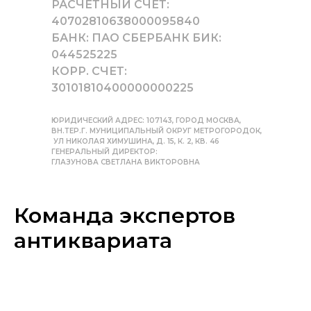
РАСЧЕТНЫЙ СЧЕТ:
40702810638000095840
БАНК: ПАО СБЕРБАНК БИК:
044525225
КОРР. СЧЕТ:
30101810400000000225
ЮРИДИЧЕСКИЙ АДРЕС: 107143, ГОРОД МОСКВА,
ВН.ТЕР.Г. МУНИЦИПАЛЬНЫЙ ОКРУГ МЕТРОГОРОДОК,
УЛ НИКОЛАЯ ХИМУШИНА, Д. 15, К. 2, КВ. 46
ГЕНЕРАЛЬНЫЙ ДИРЕКТОР:
ГЛАЗУНОВА СВЕТЛАНА ВИКТОРОВНА
Команда экспертов
антиквариата