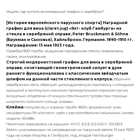
Ищите, где купить антикварный графин с серебром?
[История европейского парусного спорта] Наградной
графин для вина (claret jug) «Яхт- клуб Гамбурга» из
стекла в серебряной оправе, Peter Bruckmann & Söhne
(Брукман и Сыновья), Хайльбронн. Германия. 1890–1910 гг.
Награждение: 13 мая 1923 года.
Серебро 800 пробы, выдувное прозрачное стекло, гравировка,
пайка, монтирование.
Строгий модернистский графин для вина в серебряной
оправе, сочетающий геометрический силуэт в духе
раннего функционализма с классическим звёздчатым
шлифом на донной части стеклянного корпуса.
Верхняя
серебряная часть образует цилиндрическую горловину с откидной
крышкой и вытянутым носиком; прямоугольная сквозная ручка
визуально «отделена» от конуса стеклянного тулова при помощи
широкого поясного кольца-оправы.
Клейма:
полумесяц и корона, проба «800»; фирменный знак
мануфактуры Bruckmann: орёл с распростёртыми крыльями; номер
модели «10488».
Памятная гравировка на крышке: «H.Y.C. 6.5 & 12.5 N.R.V. 13.5.1923
Alster», указывающая на награждение на парусной регате 13 мая 1923
года на озере Альстер в Гамбурге, под эгидой Hamburger