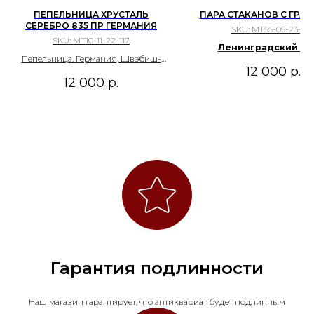
ПЕПЕЛЬНИЦА ХРУСТАЛЬ
ПАРА СТАКАНОВ С ГРАН
СЕРЕБРО 835 ПР ГЕРМАНИЯ
SKU:
МТ55-05-23-20
SKU:
MT10-11-22-117
Ленинградский за
Пепельница. Германия, Швэбиш-
художественног
12 000
р.
Гмюнд, Вильгельм Биндер, первая
стекла.СССР, 1960-70
12 000
р.
половина XX в. Хрусталь, резьба,
серебро 835 пробы. Размеры: высота
= 5 см, диаметр верха = 10 см,
диаметр общий = 14.5 см. Клеймо:
"полумесяц, корона 835 W/ молот/B"/
Сохранность ближе к хорошей
Гарантия подлинности
Наш магазин гарантирует, что антиквариат будет подлинным