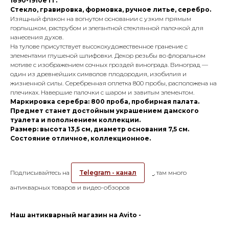
1890-1910е гг.
Стекло, гравировка, формовка, ручное литье, серебро.
Изящный флакон на вогнутом основании с узким прямым
горлышком, раструбом и элегантной стеклянной палочкой для
нанесения духов.
На тулове присутствует высокохудожественное гранение с
элементами глушеной шлифовки. Декор резьбы во флоральном
мотиве с изображением сочных гроздей винограда. Виноград —
один из древнейших символов плодородия, изобилия и
жизненной силы. Серебренная оплетка 800 пробы, расположена на
плечиках. Навершие палочки с шаром и завитым элементом.
Маркировка серебра: 800 проба, пробирная палата.
Предмет станет достойным украшением дамского
туалета и пополнением коллекции.
Размер: высота 13,5 см, диаметр основания 7,5 см.
Состояние отличное, коллекционное.
Подписывайтесь на
Telegram - канал
, там много
антикварных товаров и видео-обзоров
Наш антикварный магазин на Avito -