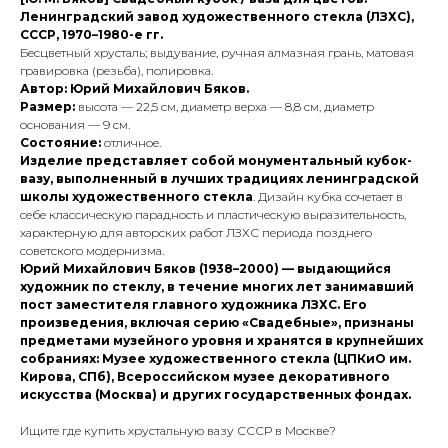
Ленинградский завод художественного стекла (ЛЗХС),
СССР, 1970–1980-е гг.
Бесцветный хрусталь; выдувание, ручная алмазная грань, матовая
гравировка (резьба), полировка.
Автор: Юрий Михайлович Бяков.
Размер:
высота — 22,5 см, диаметр верха — 8,8 см, диаметр
основания — 9 см.
Состояние:
отличное.
Изделие представляет собой монументальный кубок-
вазу, выполненный в лучших традициях ленинградской
школы художественного стекла
. Дизайн кубка сочетает в
себе классическую парадность и пластическую выразительность,
характерную для авторских работ ЛЗХС периода позднего
советского модернизма.
Юрий Михайлович Бяков (1938–2000) — выдающийся
художник по стеклу, в течение многих лет занимавший
пост заместителя главного художника ЛЗХС. Его
произведения, включая серию «Свадебные», признаны
предметами музейного уровня и хранятся в крупнейших
собраниях: Музее художественного стекла (ЦПКиО им.
Кирова, СПб), Всероссийском музее декоративного
искусства (Москва) и других государственных фондах.
Ищите где купить хрустальную вазу СССР в Москве?