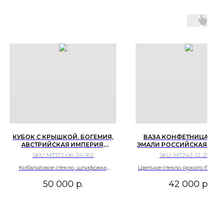
КУБОК С КРЫШКОЙ. БОГЕМИЯ,
ВАЗА КОНФЕТНИЦА 19
АВСТРИЙСКАЯ ИМПЕРИЯ,
ЭМАЛИ РОССИЙСКАЯ И
СЕРЕДИНА XIX ВЕКА.
\ ЕВРОПА ЦВЕТНОЕ БИ
SKU:
МТ172-06-24-162
SKU:
МТ242-12-25-2
СТЕКЛО
Кобальтовое стекло, шлифовка,
Цветное стекло яркого би
разделка эмалевыми красками,
оттенка, выдувание, ручная
50 000
р.
42 000
р.
цировка золотом.
многоцветными эмалями и 