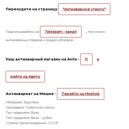
Переходите на страницу
"Антикварное стекло"
Подписывайтесь на
Telegram - канал
, там много
антикварных товаров и видео-обзоров
Наш антикварный магазин на Avito -
П
е
рейти на Авито
Антиквариат на Мешке -
Перейти на Meshok
Материал: Хрусталь
География: Советское стекло
Тип предмета: Ваза
Тип предмета: Ваза - кубок
Страна происхождения: СССР